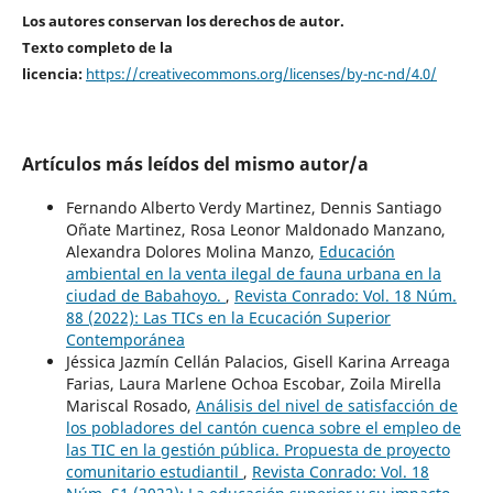
Los autores conservan los derechos de autor.
Texto completo de la
licencia:
https://creativecommons.org/licenses/by-nc-nd/4.0/
Artículos más leídos del mismo autor/a
Fernando Alberto Verdy Martinez, Dennis Santiago
Oñate Martinez, Rosa Leonor Maldonado Manzano,
Alexandra Dolores Molina Manzo,
Educación
ambiental en la venta ilegal de fauna urbana en la
ciudad de Babahoyo.
,
Revista Conrado: Vol. 18 Núm.
88 (2022): Las TICs en la Ecucación Superior
Contemporánea
Jéssica Jazmín Cellán Palacios, Gisell Karina Arreaga
Farias, Laura Marlene Ochoa Escobar, Zoila Mirella
Mariscal Rosado,
Análisis del nivel de satisfacción de
los pobladores del cantón cuenca sobre el empleo de
las TIC en la gestión pública. Propuesta de proyecto
comunitario estudiantil
,
Revista Conrado: Vol. 18