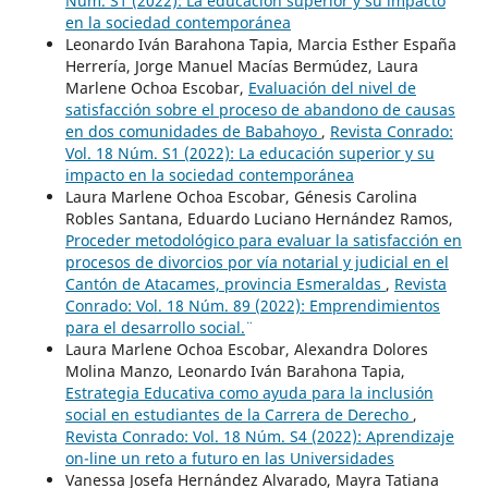
Núm. S1 (2022): La educación superior y su impacto
en la sociedad contemporánea
Leonardo Iván Barahona Tapia, Marcia Esther España
Herrería, Jorge Manuel Macías Bermúdez, Laura
Marlene Ochoa Escobar,
Evaluación del nivel de
satisfacción sobre el proceso de abandono de causas
en dos comunidades de Babahoyo
,
Revista Conrado:
Vol. 18 Núm. S1 (2022): La educación superior y su
impacto en la sociedad contemporánea
Laura Marlene Ochoa Escobar, Génesis Carolina
Robles Santana, Eduardo Luciano Hernández Ramos,
Proceder metodológico para evaluar la satisfacción en
procesos de divorcios por vía notarial y judicial en el
Cantón de Atacames, provincia Esmeraldas
,
Revista
Conrado: Vol. 18 Núm. 89 (2022): ¨Emprendimientos
para el desarrollo social.¨
Laura Marlene Ochoa Escobar, Alexandra Dolores
Molina Manzo, Leonardo Iván Barahona Tapia,
Estrategia Educativa como ayuda para la inclusión
social en estudiantes de la Carrera de Derecho
,
Revista Conrado: Vol. 18 Núm. S4 (2022): Aprendizaje
on-line un reto a futuro en las Universidades
Vanessa Josefa Hernández Alvarado, Mayra Tatiana