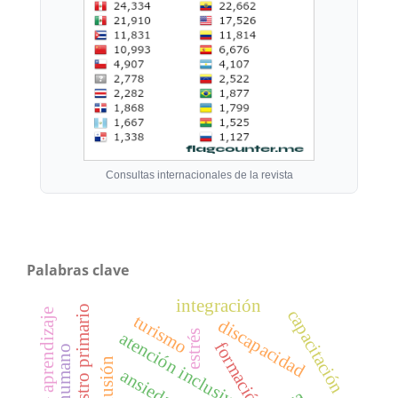
Consultas internacionales de la revista
Palabras clave
integración
maestro primario
capacitación
enseñanza – aprendizaje
turismo
discapacidad
estrés
atención inclusiva
formación
exclusión
ansiedad