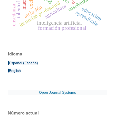
talento humano
enseñanza
identidad profesional
agricultura
inclusión
educación
aprendizaje
inteligencia artificial
formación profesional
Idioma
Español (España)
English
Open Journal Systems
Número actual