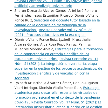
Revista Conrado: Vol. 21 Núm. 105 (2025): Inteligencia
artificial y aprendizaje universitario
Sharon Diznarda Álvarez Gómez, Ariel José Romero
Fernández, Jesús Estupiñán Ricardo, Dionisio Vitalio
Ponce Ruiz,
Selección del docente tutor basado en la
calidad de la docencia en metodología de la
investigación
,
Revista Conrado: Vol. 17 Núm. 80
(2021): Procesos educativos en la era digital
Dionisio Vitalio Ponce Ruiz, Lyzbeth Kruscthalia
Álvarez Gómez, Alba Rosa Pupo Kairuz, Pamilys
Milagros Moreno Arvelo,
Estrategias para la formación
de la competencia en oratoria científica de los
estudiantes universitarios
,
Revista Conrado: Vol. 17
Núm. S1 (2021): La integración universitaria, etapa
superior en la gestión de los procesos académicos, de
investigación científica y de vinculación con la
sociedad
Lyzbeth Kruscthalia Álvarez Gómez, Danilo Augusto
Viteri Intriago, Dionisio Vitalio Ponce Ruiz,
Estrategia
académica para desarrollar escenarios virtuales de
formación profesional en el contexto de la pandemia
Covid-19
,
Revista Conrado: Vol. 17 Núm. S1 (2021): La
integración universitaria, etapa superior en la gestión