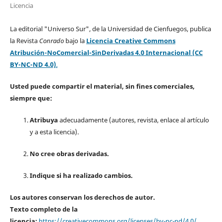
Licencia
La editorial "Universo Sur", de la Universidad de Cienfuegos, publica
la Revista
Conrado
bajo la
Licencia Creative Commons
Atribución-NoComercial-SinDerivadas 4.0 Internacional (CC
BY-NC-ND 4.0)
.
Usted puede compartir el material, sin fines comerciales,
siempre que:
Atribuya
adecuadamente (autores, revista, enlace al artículo
y a esta licencia).
No cree obras derivadas.
Indique si ha realizado cambios.
Los autores conservan los derechos de autor.
Texto completo de la
licencia:
https://creativecommons.org/licenses/by-nc-nd/4.0/