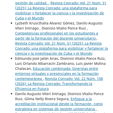
gestión de calidad.
,
Revista Conrado: Vol. 21 Núm. S1
(2025): La Revista Conrado: una plataforma para
visibilizar y fortalecer la ciencia y la investigación de
Cuba y el Mundo
Lyzbeth Kruscthalia Alvarez Gómez, Danilo Augusto
Viteri Intriago , Dionisio Vitalio Ponce Ruiz ,
Competencias profesionales en los estudiantes a
partir de la formación del docente universitario
,
Revista Conrado: Vol. 21 Núm. S1 (2025): La Revista
Conrado: una plataforma para visibilizar y fortalecer la
ciencia y la investigación de Cuba y el Mundo
Edmundo José Jalón Arias, Dionisio Vitalio Ponce Ruiz,
Luis Orlando Albarracín Zambrano, Luis Javier Molina
Chalacan,
Educación combinada: Sinergias entre
entornos virtuales y presenciales en la formación
contemporánea
,
Revista Conrado: Vol. 22 Núm. 108
(2026): La Revista Conrado: Transformando la
Eficiencia en Futuro
Danilo Augusto Viteri Intriago, Dionisio Vitalio Ponce
Ruiz, Gilma Nelly Rivera Segura,
Enfoque a la
acreditación institucional desde la formación, como
estrategia en sistemas de gestión universitaria
,