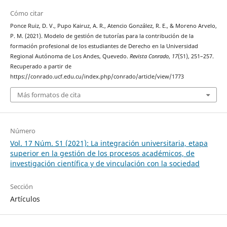
Cómo citar
Ponce Ruiz, D. V., Pupo Kairuz, A. R., Atencio González, R. E., & Moreno Arvelo,
P. M. (2021). Modelo de gestión de tutorías para la contribución de la
formación profesional de los estudiantes de Derecho en la Universidad
Regional Autónoma de Los Andes, Quevedo.
Revista Conrado
,
17
(S1), 251–257.
Recuperado a partir de
https://conrado.ucf.edu.cu/index.php/conrado/article/view/1773
Más formatos de cita
Número
Vol. 17 Núm. S1 (2021): La integración universitaria, etapa
superior en la gestión de los procesos académicos, de
investigación científica y de vinculación con la sociedad
Sección
Artículos