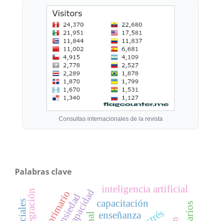
Consultas internacionales de la revista
Palabras clave
inteligencia artificial
discapacidad
integración
ansiedad
capacitación
estrés
enseñanza