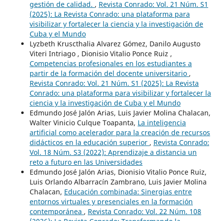
gestión de calidad.
,
Revista Conrado: Vol. 21 Núm. S1
(2025): La Revista Conrado: una plataforma para
visibilizar y fortalecer la ciencia y la investigación de
Cuba y el Mundo
Lyzbeth Kruscthalia Alvarez Gómez, Danilo Augusto
Viteri Intriago , Dionisio Vitalio Ponce Ruiz ,
Competencias profesionales en los estudiantes a
partir de la formación del docente universitario
,
Revista Conrado: Vol. 21 Núm. S1 (2025): La Revista
Conrado: una plataforma para visibilizar y fortalecer la
ciencia y la investigación de Cuba y el Mundo
Edmundo José Jalón Arias, Luis Javier Molina Chalacan,
Walter Vinicio Culque Toapanta,
La inteligencia
artificial como acelerador para la creación de recursos
didácticos en la educación superior
,
Revista Conrado:
Vol. 18 Núm. S3 (2022): Aprendizaje a distancia un
reto a futuro en las Universidades
Edmundo José Jalón Arias, Dionisio Vitalio Ponce Ruiz,
Luis Orlando Albarracín Zambrano, Luis Javier Molina
Chalacan,
Educación combinada: Sinergias entre
entornos virtuales y presenciales en la formación
contemporánea
,
Revista Conrado: Vol. 22 Núm. 108