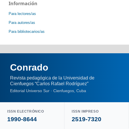
Información
Para lectores/as
Para autores/as
Para bibliotecarios/as
Conrado
Revista pedagógica de la Universidad de
Cienfuegos “Carlos Rafael Rodríguez”
Editorial Universo Sur · Cienfuegos, Cuba
ISSN ELECTRÓNICO
ISSN IMPRESO
1990-8644
2519-7320