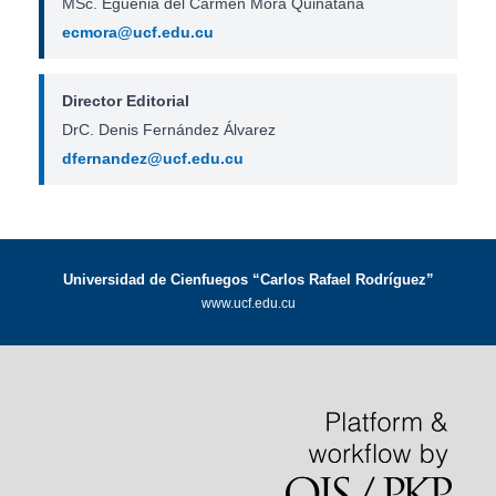
MSc. Eguenia del Carmen Mora Quinatana
ecmora@ucf.edu.cu
Director Editorial
DrC. Denis Fernández Álvarez
dfernandez@ucf.edu.cu
Universidad de Cienfuegos “Carlos Rafael Rodríguez”
www.ucf.edu.cu