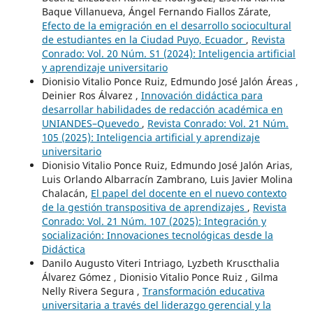
Baque Villanueva, Ángel Fernando Fiallos Zárate,
Efecto de la emigración en el desarrollo sociocultural
de estudiantes en la Ciudad Puyo, Ecuador
,
Revista
Conrado: Vol. 20 Núm. S1 (2024): Inteligencia artificial
y aprendizaje universitario
Dionisio Vitalio Ponce Ruiz, Edmundo José Jalón Áreas ,
Deinier Ros Álvarez ,
Innovación didáctica para
desarrollar habilidades de redacción académica en
UNIANDES–Quevedo
,
Revista Conrado: Vol. 21 Núm.
105 (2025): Inteligencia artificial y aprendizaje
universitario
Dionisio Vitalio Ponce Ruiz, Edmundo José Jalón Arias,
Luis Orlando Albarracín Zambrano, Luis Javier Molina
Chalacán,
El papel del docente en el nuevo contexto
de la gestión transpositiva de aprendizajes
,
Revista
Conrado: Vol. 21 Núm. 107 (2025): Integración y
socialización: Innovaciones tecnológicas desde la
Didáctica
Danilo Augusto Viteri Intriago, Lyzbeth Kruscthalia
Álvarez Gómez , Dionisio Vitalio Ponce Ruiz , Gilma
Nelly Rivera Segura ,
Transformación educativa
universitaria a través del liderazgo gerencial y la