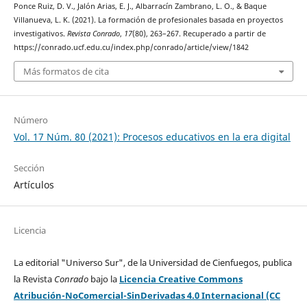
Ponce Ruiz, D. V., Jalón Arias, E. J., Albarracín Zambrano, L. O., & Baque
Villanueva, L. K. (2021). La formación de profesionales basada en proyectos
investigativos.
Revista Conrado
,
17
(80), 263–267. Recuperado a partir de
https://conrado.ucf.edu.cu/index.php/conrado/article/view/1842
Más formatos de cita
Número
Vol. 17 Núm. 80 (2021): Procesos educativos en la era digital
Sección
Artículos
Licencia
La editorial "Universo Sur", de la Universidad de Cienfuegos, publica
la Revista
Conrado
bajo la
Licencia Creative Commons
Atribución-NoComercial-SinDerivadas 4.0 Internacional (CC