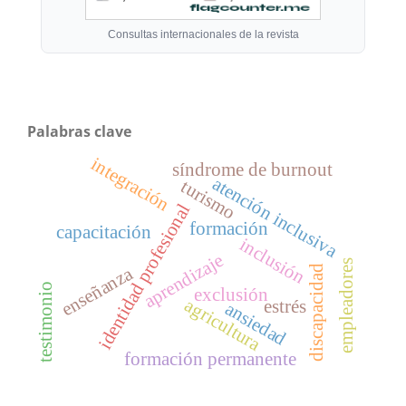
Consultas internacionales de la revista
Palabras clave
integración
síndrome de burnout
atención inclusiva
turismo
identidad profesional
formación
capacitación
inclusión
aprendizaje
empleadores
enseñanza
discapacidad
testimonio
exclusión
agricultura
estrés
ansiedad
formación permanente