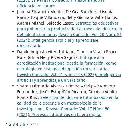
(2026): La Revista Conrado: Transformando la
Eficiencia en Futuro
Jimena Elizabeth Montes De Oca Sánchez , Lisenia
Karina Baque Villanueva, Betty Giomara Valle Fiallos,
Anahís Mishell Salcedo Lasso,
Estrategias educativas
para potenciar la productividad a través del desarrollo
del talento humano
,
Revista Conrado: Vol. 20 Núm. S1
(2024): Inteligencia artificial y aprendizaje
universitario
Danilo Augusto Viteri Intriago, Dionisio Vitalio Ponce
Ruiz, Gilma Nelly Rivera Segura,
Enfoque a la
acreditación institucional desde la formación, como
estrategia en sistemas de gestión universitaria
,
Revista Conrado: Vol. 21 Núm. 105 (2025): Inteligencia
artificial y aprendizaje universitario
Sharon Diznarda Álvarez Gómez, Ariel José Romero
Fernández, Jesús Estupiñán Ricardo, Dionisio Vitalio
Ponce Ruiz,
Selección del docente tutor basado en la
calidad de la docencia en metodología de la
investigación
,
Revista Conrado: Vol. 17 Núm. 80
(2021): Procesos educativos en la era digital
1
2
3
4
5
6
7
>
>>