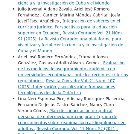
ciencia y la investigación de Cuba y el Mundo
Julio Juvenal Aldana Zavala, Ariel José Romero
Fernández , Carmen Marina Méndez Cabrita , Josía
Jeseff Isea Argüelles ,
Integración de saberes en el
currículo jurídico: Perspectivas para la educación
superior en Ecuador
,
Revista Conrado: Vol. 21 Núm.
S1 (2025): La Revista Conrado: una plataforma para
visibilizar y fortalecer la ciencia y la investigación de
Cuba y el Mundo
Ariel José Romero Fernández , Iruma Alfonso
González, Gustavo Adolfo Alvarez Gómez ,
Evaluación
de los modelos de aseguramiento académico en
universidades ecuatorianas ante los recientes criterios
regulatorios
,
Revista Conrado: Vol. 21 Núm. 107
(2025): Integración y socialización: Innovaciones
tecnológicas desde la Didáctica
Lina Neri Espinosa Pire, Adisnay Rodríguez Plasencia,
Fernando De Jesús Castro Sánchez, Nancy Clara
Verano Gómez,
Plan de capacitación dirigido al
personal de enfermería para mejorar el grado de
conocimientos sobre reanimación cardiopulmonar en
adultos
,
Revista Conrado: Vol. 17 Núm. S2 (2021):