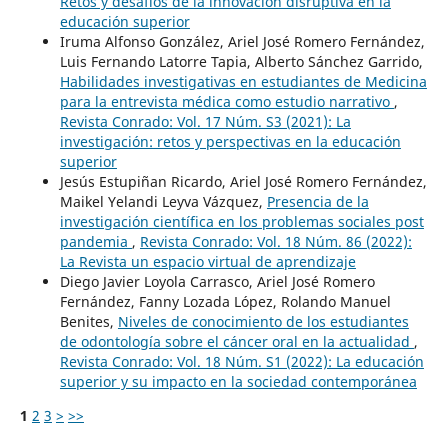
Retos y desafíos de la innovación disruptiva en la
educación superior
Iruma Alfonso González, Ariel José Romero Fernández,
Luis Fernando Latorre Tapia, Alberto Sánchez Garrido,
Habilidades investigativas en estudiantes de Medicina
para la entrevista médica como estudio narrativo
,
Revista Conrado: Vol. 17 Núm. S3 (2021): La
investigación: retos y perspectivas en la educación
superior
Jesús Estupiñan Ricardo, Ariel José Romero Fernández,
Maikel Yelandi Leyva Vázquez,
Presencia de la
investigación científica en los problemas sociales post
pandemia
,
Revista Conrado: Vol. 18 Núm. 86 (2022):
La Revista un espacio virtual de aprendizaje
Diego Javier Loyola Carrasco, Ariel José Romero
Fernández, Fanny Lozada López, Rolando Manuel
Benites,
Niveles de conocimiento de los estudiantes
de odontología sobre el cáncer oral en la actualidad
,
Revista Conrado: Vol. 18 Núm. S1 (2022): La educación
superior y su impacto en la sociedad contemporánea
1
2
3
>
>>