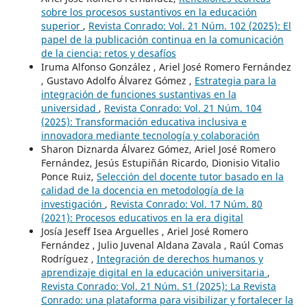
sobre los procesos sustantivos en la educación
superior
,
Revista Conrado: Vol. 21 Núm. 102 (2025): El
papel de la publicación continua en la comunicación
de la ciencia: retos y desafíos
Iruma Alfonso González , Ariel José Romero Fernández
, Gustavo Adolfo Álvarez Gómez ,
Estrategia para la
integración de funciones sustantivas en la
universidad
,
Revista Conrado: Vol. 21 Núm. 104
(2025): Transformación educativa inclusiva e
innovadora mediante tecnología y colaboración
Sharon Diznarda Álvarez Gómez, Ariel José Romero
Fernández, Jesús Estupiñán Ricardo, Dionisio Vitalio
Ponce Ruiz,
Selección del docente tutor basado en la
calidad de la docencia en metodología de la
investigación
,
Revista Conrado: Vol. 17 Núm. 80
(2021): Procesos educativos en la era digital
Josía Jeseff Isea Arguelles , Ariel José Romero
Fernández , Julio Juvenal Aldana Zavala , Raúl Comas
Rodríguez ,
Integración de derechos humanos y
aprendizaje digital en la educación universitaria
,
Revista Conrado: Vol. 21 Núm. S1 (2025): La Revista
Conrado: una plataforma para visibilizar y fortalecer la