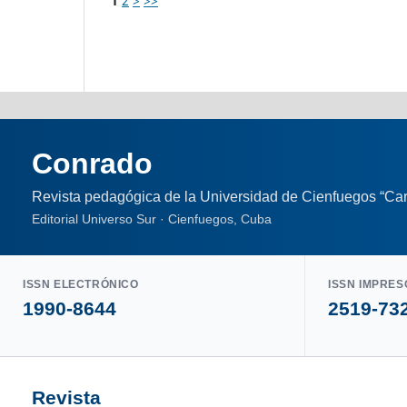
1
2
>
>>
Conrado
Revista pedagógica de la Universidad de Cienfuegos “Car
Editorial Universo Sur · Cienfuegos, Cuba
ISSN ELECTRÓNICO
ISSN IMPRES
1990-8644
2519-73
Revista