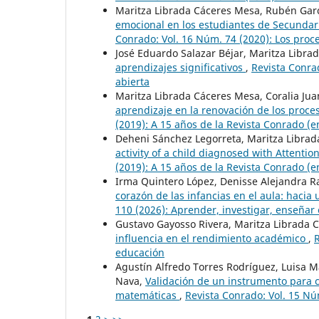
Maritza Librada Cáceres Mesa, Rubén Garc
emocional en los estudiantes de Secundar
Conrado: Vol. 16 Núm. 74 (2020): Los pro
José Eduardo Salazar Béjar, Maritza Libr
aprendizajes significativos
,
Revista Conrad
abierta
Maritza Librada Cáceres Mesa, Coralia Jua
aprendizaje en la renovación de los proc
(2019): A 15 años de la Revista Conrado (
Deheni Sánchez Legorreta, Maritza Librad
activity of a child diagnosed with Attentio
(2019): A 15 años de la Revista Conrado (
Irma Quintero López, Denisse Alejandra Ra
corazón de las infancias en el aula: haci
110 (2026): Aprender, investigar, enseñar
Gustavo Gayosso Rivera, Maritza Librada 
influencia en el rendimiento académico
,
R
educación
Agustín Alfredo Torres Rodríguez, Luisa
Nava,
Validación de un instrumento para c
matemáticas
,
Revista Conrado: Vol. 15 Nú