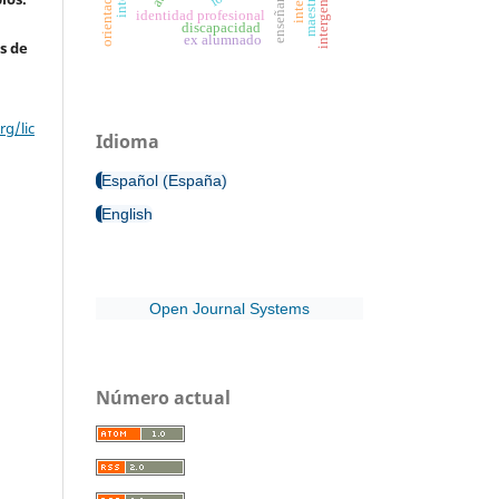
enseñanza
identidad profesional
discapacidad
ex alumnado
s de
g/lic
Idioma
Español (España)
English
Open Journal Systems
Número actual