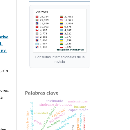
ative
l-
 BY-
Consultas internacionales de la
revista
, sin
ores,
Palabras clave
ta
testimonio
matemáticas
inteligencia artificial
síndrome de burnout
turismo
atención inclusiva
exclusión
capacitación
orientación familiar
experiencia
ansiedad
aprendizaje
maestro primario
intergeneracional
integración
estrés
inclusión
formación
ios.