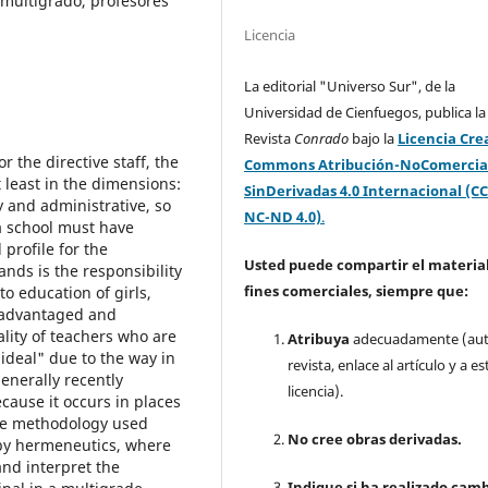
, multigrado, profesores
Licencia
La editorial "Universo Sur", de la
Universidad de Cienfuegos, publica la
Revista
Conrado
bajo la
Licencia Cre
r the directive staff, the
Commons Atribución-NoComercia
 least in the dimensions:
SinDerivadas 4.0 Internacional (CC
 and administrative, so
NC-ND 4.0)
.
 a school must have
profile for the
Usted puede compartir el material
ands is the responsibility
fines comerciales, siempre que:
o education of girls,
isadvantaged and
ality of teachers who are
Atribuya
adecuadamente (aut
ideal" due to the way in
revista, enlace al artículo y a es
enerally recently
licencia).
cause it occurs in places
The methodology used
No cree obras derivadas.
 by hermeneutics, where
and interpret the
Indique si ha realizado camb