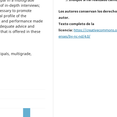
pal in a multigrade
of in-depth interviews;
ecessary to promote
Los autores conservan los derecho
l profile of the
autor.
rt and performance made
Texto completo de la
 adequate advice and
licencia:
https://creativecommons.or
hat is offered in these
enses/by-nc-nd/4.0/
ipals, multigrade,