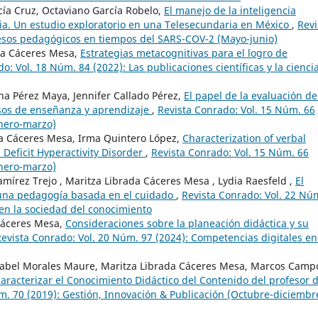
ía Cruz, Octaviano García Robelo,
El manejo de la inteligencia
ia. Un estudio exploratorio en una Telesecundaria en México
,
Revi
cesos pedagógicos en tiempos del SARS-COV-2 (Mayo-junio)
ada Cáceres Mesa,
Estrategias metacognitivas para el logro de
o: Vol. 18 Núm. 84 (2022): Las publicaciones científicas y la cienci
na Pérez Maya, Jennifer Callado Pérez,
El papel de la evaluación de
esos de enseñanza y aprendizaje
,
Revista Conrado: Vol. 15 Núm. 66
enero-marzo)
a Cáceres Mesa, Irma Quintero López,
Characterization of verbal
n Deficit Hyperactivity Disorder
,
Revista Conrado: Vol. 15 Núm. 66
enero-marzo)
mírez Trejo , Maritza Librada Cáceres Mesa , Lydia Raesfeld ,
El
a una pedagogía basada en el cuidado
,
Revista Conrado: Vol. 22 Nú
 en la sociedad del conocimiento
Cáceres Mesa,
Consideraciones sobre la planeación didáctica y su
evista Conrado: Vol. 20 Núm. 97 (2024): Competencias digitales en
 Mabel Morales Maure, Maritza Librada Cáceres Mesa, Marcos Camp
aracterizar el Conocimiento Didáctico del Contenido del profesor 
m. 70 (2019): Gestión, Innovación & Publicación (Octubre-diciembr