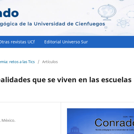
Otras revistas UCf
Editorial Universo Sur
ia: retos a las Tics
/
Artículos
ealidades que se viven en las escuelas
. México.