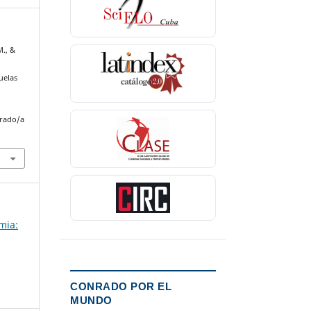
M., &
uelas
nrado/a
mia:
CONRADO POR EL
MUNDO