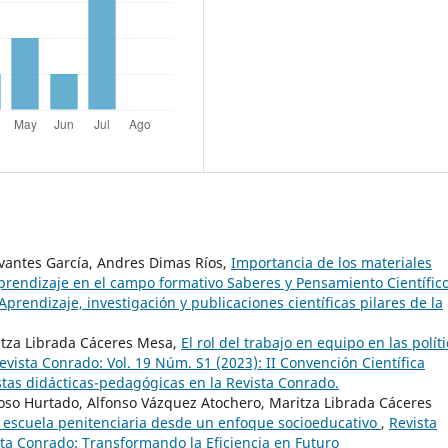
rvantes García, Andres Dimas Ríos,
Importancia de los materiales
aprendizaje en el campo formativo Saberes y Pensamiento Científic
prendizaje, investigación y publicaciones científicas pilares de la
itza Librada Cáceres Mesa,
El rol del trabajo en equipo en las polít
evista Conrado: Vol. 19 Núm. S1 (2023): II Convención Científica
stas didácticas-pedagógicas en la Revista Conrado.
oso Hurtado, Alfonso Vázquez Atochero, Maritza Librada Cáceres
 escuela penitenciaria desde un enfoque socioeducativo
,
Revista
sta Conrado: Transformando la Eficiencia en Futuro