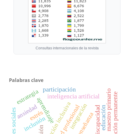
Consultas internacionales de la revista
Palabras clave
participación
estrategia
maestro primario
formación permanente
inteligencia artificial
aprendizaje
atención inclusiva
integración
ansiedad
identidad profesional
educación
discapacidad
habilidades sociales
estrés
enseñanza
inclusión