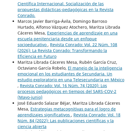
Científica Internacional. Socialización de las
propuestas didácticas-pedagógicas en la Revista
Conrado.
Marcos Javier Barriga-Ávila, Domingo Barroso
Hurtado, Alfonso Vázquez Atochero, Maritza Librada
Cáceres Mesa,
Experiencias de aprendizaje en una
escuela penitenciaria desde un enfoque
socioeducativo
,
Revista Conrado: Vol. 22 Núm. 108
(2026): La Revista Conrado: Transformando la
Eficiencia en Futuro
Maritza Librada Cáceres Mesa, Rubén García Cruz,
Octaviano García Robelo,
El manejo de la inteligencia
emocional en los estudiantes de Secundaria. Un
estudio exploratorio en una Telesecundaria en México
,
Revista Conrado: Vol. 16 Núm. 74 (2020): Los
procesos pedagógicos en tiempos del SARS-COV-2
(Mayo-junio)
José Eduardo Salazar Béjar, Maritza Librada Cáceres
Mesa,
Estrategias metacognitivas para el logro de
aprendizajes significativos
,
Revista Conrado: Vol. 18
Núm. 84 (2022): Las publicaciones científicas y la
ciencia abierta