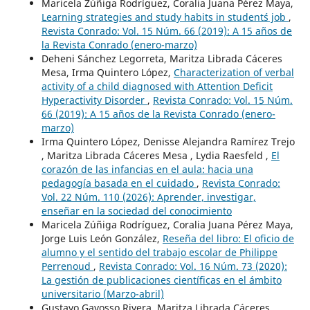
Maricela Zúñiga Rodríguez, Coralia Juana Pérez Maya,
Learning strategies and study habits in student´s job
,
Revista Conrado: Vol. 15 Núm. 66 (2019): A 15 años de
la Revista Conrado (enero-marzo)
Deheni Sánchez Legorreta, Maritza Librada Cáceres
Mesa, Irma Quintero López,
Characterization of verbal
activity of a child diagnosed with Attention Deficit
Hyperactivity Disorder
,
Revista Conrado: Vol. 15 Núm.
66 (2019): A 15 años de la Revista Conrado (enero-
marzo)
Irma Quintero López, Denisse Alejandra Ramírez Trejo
, Maritza Librada Cáceres Mesa , Lydia Raesfeld ,
El
corazón de las infancias en el aula: hacia una
pedagogía basada en el cuidado
,
Revista Conrado:
Vol. 22 Núm. 110 (2026): Aprender, investigar,
enseñar en la sociedad del conocimiento
Maricela Zúñiga Rodríguez, Coralia Juana Pérez Maya,
Jorge Luis León González,
Reseña del libro: El oficio de
alumno y el sentido del trabajo escolar de Philippe
Perrenoud
,
Revista Conrado: Vol. 16 Núm. 73 (2020):
La gestión de publicaciones científicas en el ámbito
universitario (Marzo-abril)
Gustavo Gayosso Rivera, Maritza Librada Cáceres