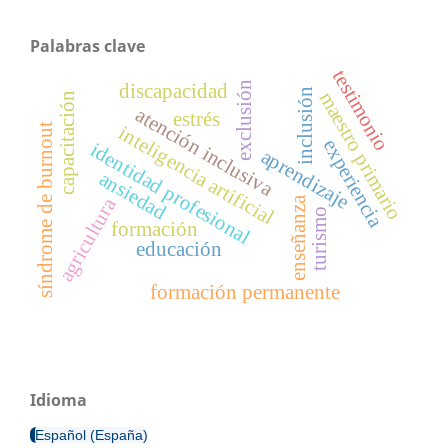
Palabras clave
testimonio
exclusión
discapacidad
inclusión
maestro primario
capacitación
atención inclusiva
estrés
síndrome de burnout
inteligencia artificial
experiencia
identidad profesional
aprendizaje
ansiedad
agricultura
enseñanza
turismo
formación
educación
formación permanente
Idioma
Español (España)