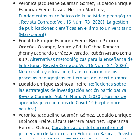
Verónica Jacqueline Guamán Gómez, Eudaldo Enrique
Espinoza Freire, Lázara Herrera Martínez,
Fundamentos psicológicos de la actividad pedagógica
,
Revista Conrado: Vol. 16 Núm. 73 (2020): La gestión
de publicaciones científicas en el ámbito universitario
(Marzo-abril)
Eudaldo Enrique Espinoza Freire, Byron Patricio
Ordoñez Ocampo, Maurely Edith Ochoa Romero,
Jhonny Leonardo Erráez Alvarado, Rubén Arturo Lema
Ruiz,
Alternativas metodológicas para la enseñanza de
la historia
,
Revista Conrado: Vol. 16 Núm. S 1 (2020):
Neutrosofía y educación: transformación de los
procesos pedagógicos en tiempos de incertidumbre
Eudaldo Enrique Espinoza Freire,
Reflexiones sobre
las estrategias de investigación acción participativa
,
Revista Conrado: Vol. 16 Núm. 76 (2020): Formas de
aprendizaje en tiempos de Covid-19 (septiembre-
octubre)
Verónica Jacqueline Guamán Gómez, Eudaldo Enrique
Espinoza Freire, Lázara Herrera Martínez, Esperanza
Herrera Ochoa,
Caracterización del currículo en el
primer año de la carrera en Educación Básica
,
Revista