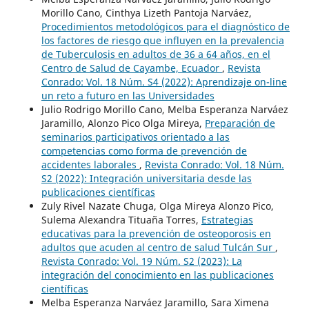
Morillo Cano, Cinthya Lizeth Pantoja Narváez,
Procedimientos metodológicos para el diagnóstico de
los factores de riesgo que influyen en la prevalencia
de Tuberculosis en adultos de 36 a 64 años, en el
Centro de Salud de Cayambe, Ecuador
,
Revista
Conrado: Vol. 18 Núm. S4 (2022): Aprendizaje on-line
un reto a futuro en las Universidades
Julio Rodrigo Morillo Cano, Melba Esperanza Narváez
Jaramillo, Alonzo Pico Olga Mireya,
Preparación de
seminarios participativos orientado a las
competencias como forma de prevención de
accidentes laborales
,
Revista Conrado: Vol. 18 Núm.
S2 (2022): Integración universitaria desde las
publicaciones científicas
Zuly Rivel Nazate Chuga, Olga Mireya Alonzo Pico,
Sulema Alexandra Tituaña Torres,
Estrategias
educativas para la prevención de osteoporosis en
adultos que acuden al centro de salud Tulcán Sur
,
Revista Conrado: Vol. 19 Núm. S2 (2023): La
integración del conocimiento en las publicaciones
científicas
Melba Esperanza Narváez Jaramillo, Sara Ximena