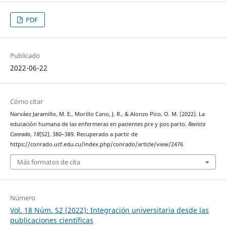
PDF
Publicado
2022-06-22
Cómo citar
Narváez Jaramillo, M. E., Morillo Cano, J. R., & Alonzo Pico, O. M. (2022). La
educación humana de las enfermeras en pacientes pre y pos parto.
Revista
Conrado
,
18
(S2), 380–389. Recuperado a partir de
https://conrado.ucf.edu.cu/index.php/conrado/article/view/2476
Más formatos de cita
Número
Vol. 18 Núm. S2 (2022): Integración universitaria desde las
publicaciones científicas