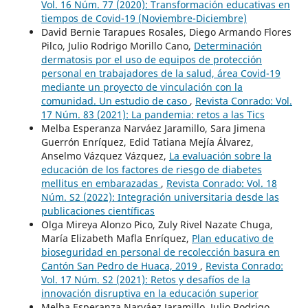
Vol. 16 Núm. 77 (2020): Transformación educativas en
tiempos de Covid-19 (Noviembre-Diciembre)
David Bernie Tarapues Rosales, Diego Armando Flores
Pilco, Julio Rodrigo Morillo Cano,
Determinación
dermatosis por el uso de equipos de protección
personal en trabajadores de la salud, área Covid-19
mediante un proyecto de vinculación con la
comunidad. Un estudio de caso
,
Revista Conrado: Vol.
17 Núm. 83 (2021): La pandemia: retos a las Tics
Melba Esperanza Narváez Jaramillo, Sara Jimena
Guerrón Enríquez, Edid Tatiana Mejía Álvarez,
Anselmo Vázquez Vázquez,
La evaluación sobre la
educación de los factores de riesgo de diabetes
mellitus en embarazadas
,
Revista Conrado: Vol. 18
Núm. S2 (2022): Integración universitaria desde las
publicaciones científicas
Olga Mireya Alonzo Pico, Zuly Rivel Nazate Chuga,
María Elizabeth Mafla Enríquez,
Plan educativo de
bioseguridad en personal de recolección basura en
Cantón San Pedro de Huaca, 2019
,
Revista Conrado:
Vol. 17 Núm. S2 (2021): Retos y desafíos de la
innovación disruptiva en la educación superior
Melba Esperanza Narváez Jaramillo, Julio Rodrigo