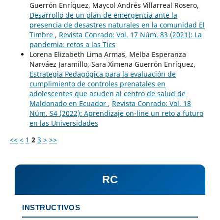
Guerrón Enríquez, Maycol Andrés Villarreal Rosero,
Desarrollo de un plan de emergencia ante la
presencia de desastres naturales en la comunidad El
Timbre
,
Revista Conrado: Vol. 17 Núm. 83 (2021): La
pandemia: retos a las Tics
Lorena Elizabeth Lima Armas, Melba Esperanza
Narváez Jaramillo, Sara Ximena Guerrón Enríquez,
Estrategia Pedagógica para la evaluación de
cumplimiento de controles prenatales en
adolescentes que acuden al centro de salud de
Maldonado en Ecuador
,
Revista Conrado: Vol. 18
Núm. S4 (2022): Aprendizaje on-line un reto a futuro
en las Universidades
<<
<
1
2
3
>
>>
RC
INSTRUCTIVOS