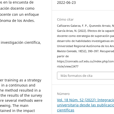
os en la encuesta de
2022-06-23
rmación docente como
docente con un enfoque
Cómo citar
tónoma de los Andes.
Cañizares Galarza, F. P., Quevedo Arnaiz, N.
García Arias, N. (2022). Efectos de la capaci
docente como estrategia de superación par
desarrollo de habilidades investigativas en
 investigación científica,
Universidad Regional Autónoma de los An
Revista Conrado
,
18
(S2), 390–397. Recupera
partir de
https://conrado.ucf.edu.cu/index.php/co
rticle/view/2477
Más formatos de cita
er training as a strategy
d in a continuous and
the method resulted in a
Número
the results of the survey
Vol. 18 Núm. S2 (2022): Integraci
ere several methods were
universitaria desde las publicaci
viewing. The main
científicas
obtained in the impact