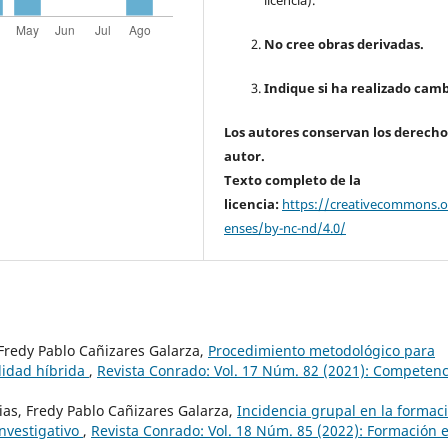
licencia).
No cree obras derivadas.
Indique si ha realizado camb
Los autores conservan los derecho
autor.
Texto completo de la
licencia:
https://creativecommons.or
enses/by-nc-nd/4.0/
Fredy Pablo Cañizares Galarza,
Procedimiento metodológico para
alidad híbrida
,
Revista Conrado: Vol. 17 Núm. 82 (2021): Competenc
as, Fredy Pablo Cañizares Galarza,
Incidencia grupal en la formac
investigativo
,
Revista Conrado: Vol. 18 Núm. 85 (2022): Formación 