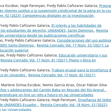
Vaca Escobar, Hayk Paronyan, Fredy Pablo Cañizares Galarza,
Progr
es jóvenes sujetos a la suspensión condicional de la pena en la ci
m. 92 (2023): Competencias digitales en la investigación,
Fredy Pablo Cañizares Galarza,
El interés a las habilidades de
en los estudiantes de derecho, UNIANDES, Santo Domingo
,
Revista
ón universitaria desde las publicaciones científicas
s, Fredy Pablo Cañizares Galarza,
Consideraciones del uso autón
IANDES Santo Domingo
,
Revista Conrado: Vol. 17 Núm. S3 (2021): La
educación superior
as, Fredy Pablo Cañizares Galarza,
Educación universitaria y sus
,
Revista Conrado: Vol. 17 Núm. 81 (2021): Plagio y ética en
Fredy Pablo Cañizares Galarza,
Trabajo grupal para la enseñanza d
nico en Uniandes
,
Revista Conrado: Vol. 17 Núm. 82 (2021):
 Marlene Ochoa Escobar, Nemis García Arias, Oscar Fabian Silva
iños y adolescentes del Cantón Baba en Rescate del Río Arenal.
,
prendizaje on-line un reto a futuro en las Universidades
Fredy Pablo Cañizares Galarza, Hayk Paronyan,
Enseñanza de texto
o de UNIANDES-Ecuador.
,
Revista Conrado: Vol. 18 Núm. S3 (2022):
n las Universidades