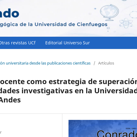
Otras revistas UCf
Editorial Universo Sur
ón universitaria desde las publicaciones científicas
/
Artículos
 docente como estrategia de superació
idades investigativas en la Universida
 Andes
r