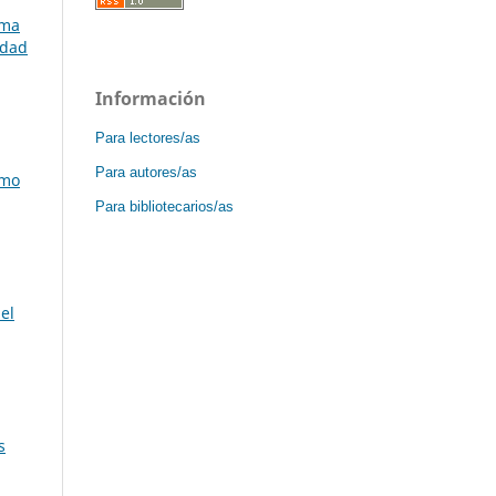
ama
udad
Información
Para lectores/as
Para autores/as
omo
Para bibliotecarios/as
el
s