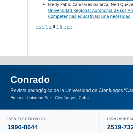
Fredy Pablo Cañizares Galarza, Ned Queve
Universidad Regional Autónoma de Los A
Competencias educativas: una necesidad
<<
<
1
2
3
4
5
>
>>
Conrado
Revista pedagógica de la Universidad de Cienfuegos “Car
Editorial Universo Sur · Cienfuegos, Cuba
ISSN ELECTRÓNICO
ISSN IMPRES
1990-8644
2519-73