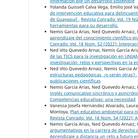
información por un desarrollo sostenible
Yolanda Guissell Calva Vega, Emilio José 
de intervención educativa para delincuent
de Guayaquil
,
Revista Conrado: Vol. 19 Nú
herramientas para su desarrollo.
Nemis García Arias, Ned Quevedo Arnaiz, 
aprendizaje del conocimiento científico 
Conrado: Vol. 18 Núm. S2 (2022): Integraci
Ned Vito Quevedo Arnai, Nemis García Aria
de las TICS para la investigación en UN
investigación: retos y perspectivas en la 
Ned Vito Quevedo Arnaiz, Nemis García Ari
estructuras pedagógicas, ¿o serán otras?
publicaciones científicas
Nemis García Arias, Ned Quevedo Arnaiz, 
inglés comunicativo sincrónico y asincró
Competencias educativas: una necesidad
Vanessa Josefa Hernández Alvarado, Laura
Montoya,
Plan educativo ambiental para n
Revista Conrado: Vol. 18 Núm. S4 (2022): A
Nemis García Arias, Ned Quevedo Arnaiz, 
argumentativos en la carrera de derech
Aprendizaje a distancia un reto a futuro e