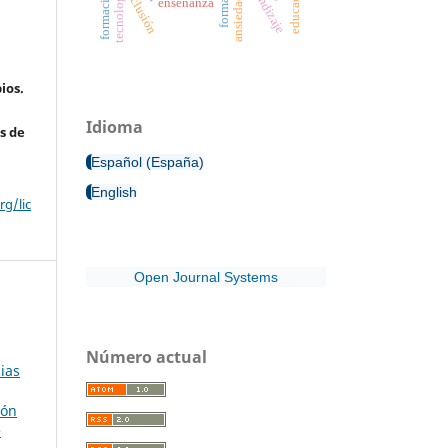
formación
aprendizaje
educación
inclusión
ansiedad
enseñanza
ios.
Idioma
s de
Español (España)
English
g/lic
Open Journal Systems
Número actual
ias
ión
e