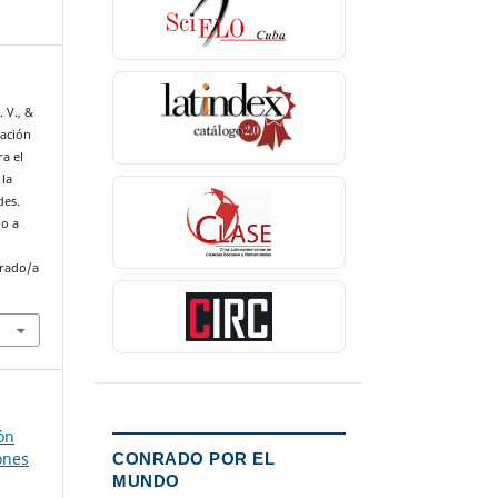
 V., &
tación
a el
 la
des.
do a
nrado/a
ón
ones
CONRADO POR EL
MUNDO