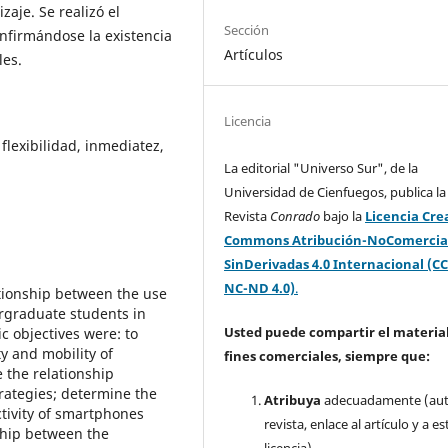
zaje. Se realizó el
Sección
confirmándose la existencia
Artículos
les.
Licencia
 flexibilidad, inmediatez,
La editorial "Universo Sur", de la
Universidad de Cienfuegos, publica la
Revista
Conrado
bajo la
Licencia Cre
Commons Atribución-NoComercia
SinDerivadas 4.0 Internacional (CC
NC-ND 4.0)
.
ationship between the use
rgraduate students in
Usted puede compartir el material
ic objectives were: to
y and mobility of
fines comerciales, siempre que:
 the relationship
rategies; determine the
Atribuya
adecuadamente (aut
tivity of smartphones
revista, enlace al artículo y a es
ship between the