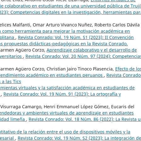
je colaborativo en estudiantes de una universidad pública de Trujil
023): Competencias digitales en la investigación, herramientas par
lices Malfanti, Omar Arturo Vivanco Nuñez, Roberto Carlos Dávila
ón como herramienta para mejorar la motivación académica en
politana
,
Revista Conrado: Vol. 19 Núm. S1 (2023): II Convención
 las propuestas didácticas-pedagógicas en la Revista Conrado.
 Carmen Agüero Corzo,
Aprendizaje colaborativo y el desarrollo de
versitarios
,
Revista Conrado: Vol. 20 Núm. 97 (2024): Competencia
Carmen Agüero Corzo, Christian Jairo Tinoco Plasencia,
Efecto de lo
l rendimiento académico en estudiantes peruanos
,
Revista Conrado
 a las Tics
mientas virtuales y la satisfacción académica en estudiantes de
ú
,
Revista Conrado: Vol. 19 Núm. 91 (2023): La ortografía y
o Visurraga Camargo, Henri Emmanuel López Gómez, Eucaris del
dedoras y ambientes virtuales de aprendizaje en estudiantes
sidad limeña
,
Revista Conrado: Vol. 18 Núm. 86 (2022): La Revista 
titativo de la relación entre el uso de dispositivos móviles y la
esarial
,
Revista Conrado: Vol. 19 Núm. S2 (2023): La integración de