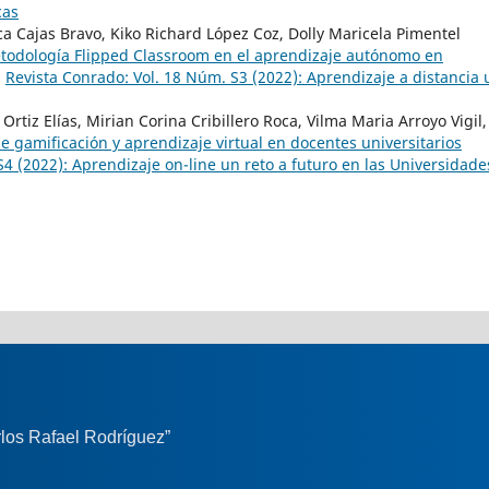
cas
a Cajas Bravo, Kiko Richard López Coz, Dolly Maricela Pimentel
todología Flipped Classroom en el aprendizaje autónomo en
,
Revista Conrado: Vol. 18 Núm. S3 (2022): Aprendizaje a distancia 
Ortiz Elías, Mirian Corina Cribillero Roca, Vilma Maria Arroyo Vigil,
de gamificación y aprendizaje virtual en docentes universitarios
4 (2022): Aprendizaje on-line un reto a futuro en las Universidade
los Rafael Rodríguez”