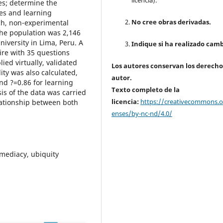
licencia).
es; determine the
es and learning
No cree obras derivadas.
ch, non-experimental
 The population was 2,146
niversity in Lima, Peru. A
Indique si ha realizado camb
ire with 35 questions
ied virtually, validated
Los autores conservan los derecho
ity was also calculated,
autor.
nd ?=0.86 for learning
Texto completo de la
sis of the data was carried
licencia:
https://creativecommons.or
elationship between both
enses/by-nc-nd/4.0/
mmediacy, ubiquity