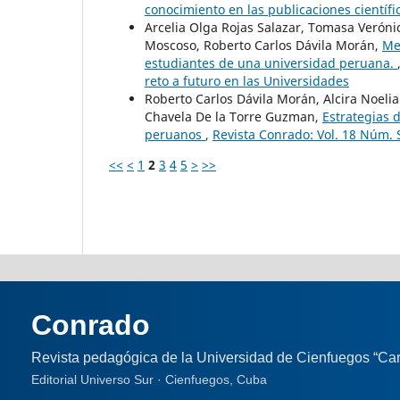
conocimiento en las publicaciones científi
Arcelia Olga Rojas Salazar, Tomasa Verónic
Moscoso, Roberto Carlos Dávila Morán,
Me
estudiantes de una universidad peruana.
reto a futuro en las Universidades
Roberto Carlos Dávila Morán, Alcira Noelia 
Chavela De la Torre Guzman,
Estrategias 
peruanos
,
Revista Conrado: Vol. 18 Núm. S
<<
<
1
2
3
4
5
>
>>
Conrado
Revista pedagógica de la Universidad de Cienfuegos “Car
Editorial Universo Sur · Cienfuegos, Cuba