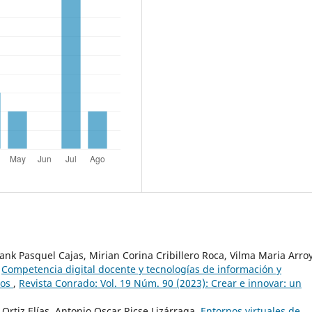
ank Pasquel Cajas, Mirian Corina Cribillero Roca, Vilma Maria Arro
,
Competencia digital docente y tecnologías de información y
ios
,
Revista Conrado: Vol. 19 Núm. 90 (2023): Crear e innovar: un
 Ortiz Elías, Antonio Oscar Ricse Lizárraga,
Entornos virtuales de