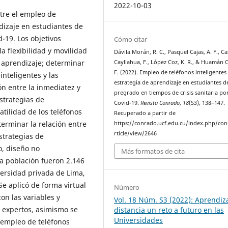
2022-10-03
ntre el empleo de
ndizaje en estudiantes de
d-19. Los objetivos
Cómo citar
la flexibilidad y movilidad
Dávila Morán, R. C., Pasquel Cajas, A. F., C
e aprendizaje; determinar
Cayllahua, F., López Coz, K. R., & Huamán 
F. (2022). Empleo de teléfonos inteligente
inteligentes y las
estrategia de aprendizaje en estudiantes d
ón entre la inmediatez y
pregrado en tiempos de crisis sanitaria po
estrategias de
Covid-19.
Revista Conrado
,
18
(S3), 138–147.
atilidad de los teléfonos
Recuperado a partir de
terminar la relación entre
https://conrado.ucf.edu.cu/index.php/co
rticle/view/2646
estrategias de
o, diseño no
Más formatos de cita
La población fueron 2.146
versidad privada de Lima,
e aplicó de forma virtual
Número
on las variables y
Vol. 18 Núm. S3 (2022): Aprendiz
s expertos, asimismo se
distancia un reto a futuro en las
Universidades
a empleo de teléfonos