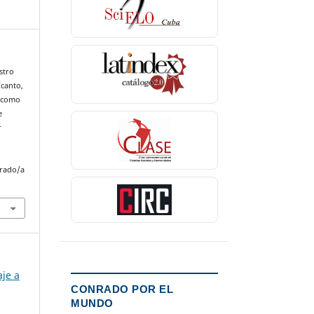
astro
Ccanto,
s como
e
r
nrado/a
aje a
CONRADO POR EL
MUNDO