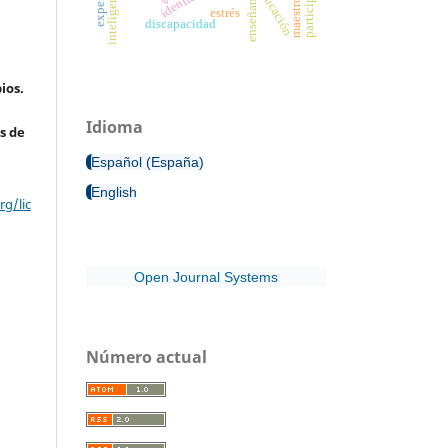
participación
educación
enseñanza
estrés
discapacidad
ios.
Idioma
s de
Español (España)
English
g/lic
Open Journal Systems
Número actual