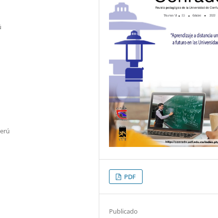
ú
Perú
PDF
Publicado