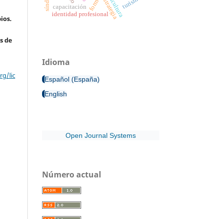
agricultura
turismo
estrategia
capacitación
identidad profesional
ios.
s de
Idioma
g/lic
Español (España)
English
Open Journal Systems
Número actual