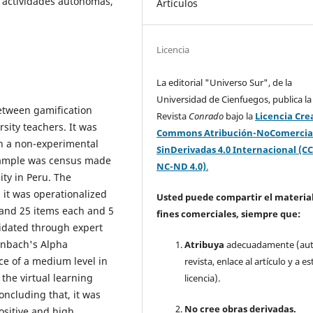
, actividades autónomas,
Artículos
Licencia
La editorial "Universo Sur", de la
Universidad de Cienfuegos, publica la
between gamification
Revista
Conrado
bajo la
Licencia Cre
rsity teachers. It was
Commons Atribución-NoComercia
h a non-experimental
SinDerivadas 4.0 Internacional (CC
 sample was census made
NC-ND 4.0)
.
ity in Peru. The
 it was operationalized
Usted puede compartir el material
 and 25 items each and 5
fines comerciales, siempre que:
lidated through expert
ronbach's Alpha
Atribuya
adecuadamente (aut
ce of a medium level in
revista, enlace al artículo y a es
 the virtual learning
licencia).
oncluding that, it was
No cree obras derivadas.
positive and high