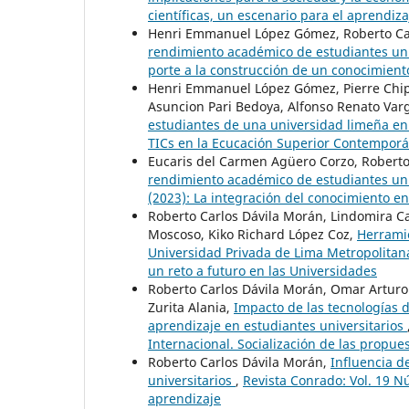
científicas, un escenario para el aprendiza
Henri Emmanuel López Gómez, Roberto Ca
rendimiento académico de estudiantes uni
porte a la construcción de un conocimient
Henri Emmanuel López Gómez, Pierre Chipa
Asuncion Pari Bedoya, Alfonso Renato Var
estudiantes de una universidad limeña e
TICs en la Ecucación Superior Contempor
Eucaris del Carmen Agüero Corzo, Roberto
rendimiento académico de estudiantes univ
(2023): La integración del conocimiento en 
Roberto Carlos Dávila Morán, Lindomira Ca
Moscoso, Kiko Richard López Coz,
Herramie
Universidad Privada de Lima Metropolitan
un reto a futuro en las Universidades
Roberto Carlos Dávila Morán, Omar Arturo
Zurita Alania,
Impacto de las tecnologías 
aprendizaje en estudiantes universitarios
Internacional. Socialización de las propue
Roberto Carlos Dávila Morán,
Influencia d
universitarios
,
Revista Conrado: Vol. 19 Nú
aprendizaje