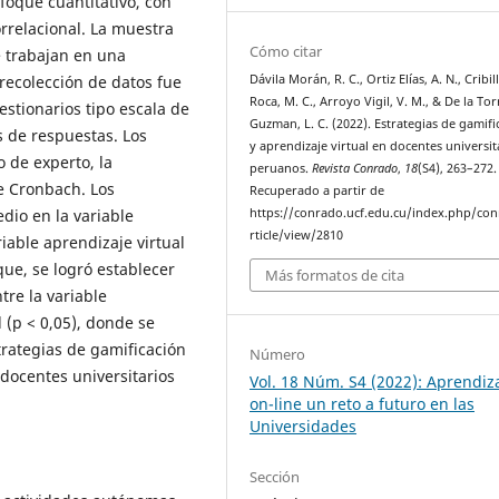
nfoque cuantitativo, con
orrelacional. La muestra
Cómo citar
 trabajan en una
 recolección de datos fue
Dávila Morán, R. C., Ortiz Elías, A. N., Cribil
Roca, M. C., Arroyo Vigil, V. M., & De la Tor
estionarios tipo escala de
Guzman, L. C. (2022). Estrategias de gamifi
s de respuestas. Los
y aprendizaje virtual en docentes universit
 de experto, la
peruanos.
Revista Conrado
,
18
(S4), 263–272.
de Cronbach. Los
Recuperado a partir de
dio en la variable
https://conrado.ucf.edu.cu/index.php/co
rticle/view/2810
iable aprendizaje virtual
ue, se logró establecer
Más formatos de cita
ntre la variable
 (p < 0,05), donde se
trategias de gamificación
Número
 docentes universitarios
Vol. 18 Núm. S4 (2022): Aprendiz
on-line un reto a futuro en las
Universidades
Sección