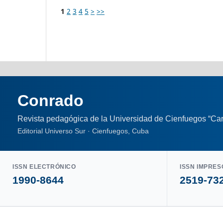
1
2
3
4
5
>
>>
Conrado
Revista pedagógica de la Universidad de Cienfuegos “Car
Editorial Universo Sur · Cienfuegos, Cuba
ISSN ELECTRÓNICO
ISSN IMPRES
1990-8644
2519-73