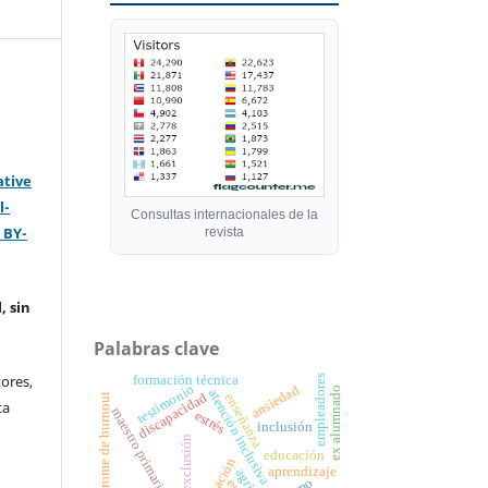
ative
l-
Consultas internacionales de la
 BY-
revista
, sin
Palabras clave
ores,
formación técnica
empleadores
testimonio
ansiedad
ex alumnado
atención inclusiva
discapacidad
enseñanza
síndrome de burnout
ta
maestro primario
estrés
inclusión
exclusión
educación
formación
aprendizaje