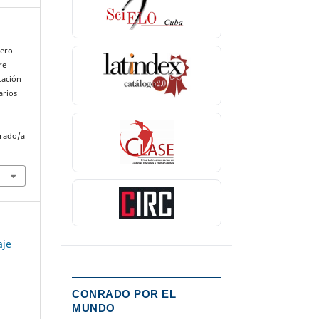
lero
re
cación
arios
nrado/a
aje
CONRADO POR EL
MUNDO