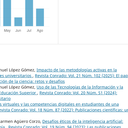
anuel López Gómez,
Impacto de las metodologías activas en la
es universitarios
,
Revista Conrado: Vol. 21 Núm. 102 (2025): El pap
ión de la ciencia: retos y desafíos
anuel López Gómez,
Uso de las Tecnologías de la Información y la
 Educación Superior
,
Revista Conrado: Vol. 20 Núm. S1 (2024):
itario
 virtuales y las competencias digitales en estudiantes de una
evista Conrado: Vol. 18 Núm. 87 (2022): Publicaciones científicas: u
 Carmen Agüero Corzo,
Desafíos éticos de la inteligencia artificial:
omía
,
Revista Conrado: Vol. 19 Núm. 94 (2023): Las publicaciones