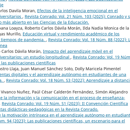
je
rlos Davila Moran,
Efectos de la inteligencia emocional en el
versitarios
,
Revista Conrado: Vol. 21 Núm. 103 (2025): Conrado y 
o más abierto en las Ciencias de la Educación.
na Loayza, Roberto Carlos Dávila Morán, Ilda Nadia Monica de la
gas Murillo,
Educación virtual y rendimiento académico de los
n tiempos de pandemia.
,
Revista Conrado: Vol. 18 Núm. 88 (2022): 
ánea
 Carlos Dávila Morán,
Impacto del aprendizaje móvil en el
ersitarios: un estudio longitudinal
,
Revista Conrado: Vol. 19 Núm
las publicaciones científicas
stro Llaja, Juan Manuel Sánchez Soto, Dolly Maricela Pimentel
ntas digitales y el aprendizaje autónomo en estudiantes de una
a.
,
Revista Conrado: Vol. 18 Núm. S3 (2022): Aprendizaje a distanc
 Vivanco Nuñez, Paúl César Calderón Fernández, Simón Alejandro
de la información y la comunicación en el proceso de enseñanza-
,
Revista Conrado: Vol. 19 Núm. S1 (2023): II Convención Científica
stas didácticas-pedagógicas en la Revista Conrado.
e la motivación intrínseca en el aprendizaje autónomo en estudian
m. 94 (2023): Las publicaciones científicas, un escenario para el