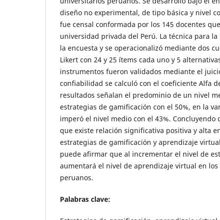
universitarios peruanos. Se desarrolló bajo el e
diseño no experimental, de tipo básica y nivel c
fue censal conformada por los 145 docentes que
universidad privada del Perú. La técnica para la
la encuesta y se operacionalizó mediante dos cu
Likert con 24 y 25 ítems cada uno y 5 alternativa
instrumentos fueron validados mediante el juicio
confiabilidad se calculó con el coeficiente Alfa 
resultados señalan el predominio de un nivel me
estrategias de gamificación con el 50%, en la var
imperó el nivel medio con el 43%. Concluyendo q
que existe relación significativa positiva y alta e
estrategias de gamificación y aprendizaje virtual
puede afirmar que al incrementar el nivel de es
aumentará el nivel de aprendizaje virtual en los
peruanos.
Palabras clave: