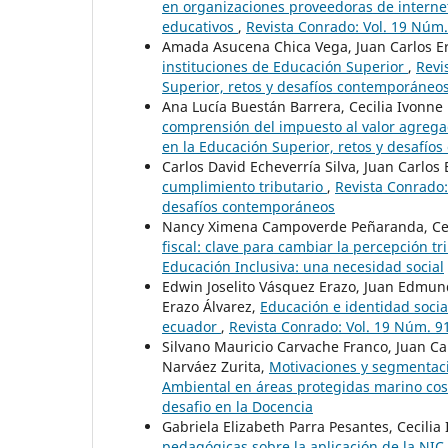
en organizaciones proveedoras de internet
educativos
,
Revista Conrado: Vol. 19 Núm.
Amada Asucena Chica Vega, Juan Carlos E
instituciones de Educación Superior
,
Revi
Superior, retos y desafíos contemporáneo
Ana Lucía Buestán Barrera, Cecilia Ivonne
comprensión del impuesto al valor agrega
en la Educación Superior, retos y desafí
Carlos David Echeverría Silva, Juan Carlos
cumplimiento tributario
,
Revista Conrado:
desafíos contemporáneos
Nancy Ximena Campoverde Peñaranda, Cecil
fiscal: clave para cambiar la percepción t
Educación Inclusiva: una necesidad social
Edwin Joselito Vásquez Erazo, Juan Edmun
Erazo Álvarez,
Educación e identidad socia
ecuador
,
Revista Conrado: Vol. 19 Núm. 91 
Silvano Mauricio Carvache Franco, Juan Ca
Narváez Zurita,
Motivaciones y segmentaci
Ambiental en áreas protegidas marino co
desafio en la Docencia
Gabriela Elizabeth Parra Pesantes, Cecilia
pedagógicas sobre la aplicación de la NI