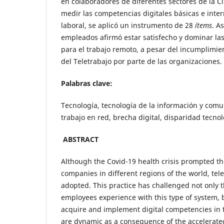
en colaboradores de diferentes sectores de la C
medir las competencias digitales básicas e inter
laboral, se aplicó un instrumento de 28
ítems
. A
empleados afirmó estar satisfecho y dominar la
para el trabajo remoto, a pesar del incumplimi
del Teletrabajo por parte de las organizaciones.
Palabras clave:
Tecnología, tecnología de la información y com
trabajo en red, brecha digital, disparidad tecnol
ABSTRACT
Although the Covid-19 health crisis prompted th
companies in different regions of the world, te
adopted. This practice has challenged not only t
employees experience with this type of system, 
acquire and implement digital competencies in t
are dynamic as a consequence of the accelerate