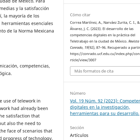
iudad de México. Para
medias y la satisfacción
Cómo citar
sí, la mayoría de los
Correa Martínez, A., Narváez Zurita, C. I., 
s herramientas esenciales
Álvarez, J. C. (2023). El desarrollo de las
ento de la Norma Mexicana
competencias digitales en la práctica del
Teletrabajo en la ciudad de México.
Revista
Conrado
,
19
(92), 87–96. Recuperado a parti
https://conrado.ucf.edu.cu/index.php/co
rticle/view/3007
unicación, competencias,
Más formatos de cita
ógica.
Número
Vol. 19 Núm. 92 (2023): Compete
e use of telework in
digitales en la investigación,
lework had already been
herramientas para su desarrollo.
he satisfaction that
but also the need to
Sección
he face of scenarios that
Artículos
d progress of technology.