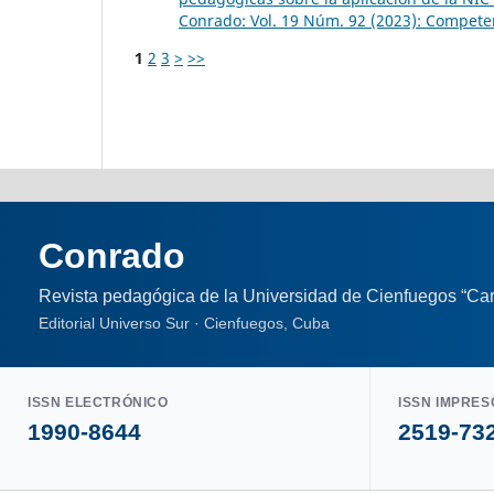
Conrado: Vol. 19 Núm. 92 (2023): Competenc
1
2
3
>
>>
Conrado
Revista pedagógica de la Universidad de Cienfuegos “Car
Editorial Universo Sur · Cienfuegos, Cuba
ISSN ELECTRÓNICO
ISSN IMPRES
1990-8644
2519-73