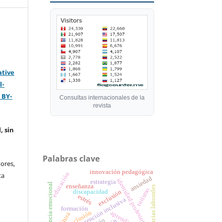
ative
l-
 BY-
Consultas internacionales de la
revista
, sin
Palabras clave
ores,
innovación pedagógica
educación
ta
ansiedad
identidad profesional
estrategia
inteligencia emocional
enseñanza
exigencias laborales
turismo
discapacidad
exclusión
estrés
atención inclusiva
formación
inclusión
aprendizaje