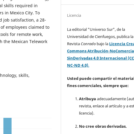
l skills required in
s in Mexico City. To
Licencia
 job satisfaction, a 28-
 of employees claimed to
La editorial "Universo Sur", de la
tools for remote work,
Universidad de Cienfuegos, publica la
th the Mexican Telework
Revista
Conrado
bajo la
Licencia Cre
Commons Atribución-NoComercia
SinDerivadas 4.0 Internacional (CC
NC-ND 4.0)
.
nology, skills,
Usted puede compartir el material
fines comerciales, siempre que:
Atribuya
adecuadamente (aut
revista, enlace al artículo y a es
licencia).
No cree obras derivadas.