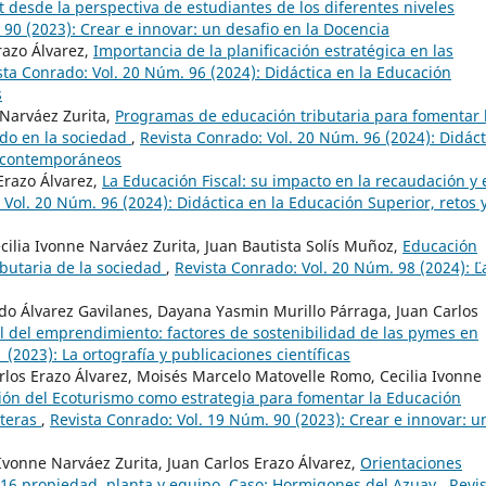
 desde la perspectiva de estudiantes de los diferentes niveles
 90 (2023): Crear e innovar: un desafio en la Docencia
razo Álvarez,
Importancia de la planificación estratégica en las
sta Conrado: Vol. 20 Núm. 96 (2024): Didáctica en la Educación
s
 Narváez Zurita,
Programas de educación tributaria para fomentar 
do en la sociedad
,
Revista Conrado: Vol. 20 Núm. 96 (2024): Didáct
os contemporáneos
 Erazo Álvarez,
La Educación Fiscal: su impacto en la recaudación y 
 Vol. 20 Núm. 96 (2024): Didáctica en la Educación Superior, retos 
ia Ivonne Narváez Zurita, Juan Bautista Solís Muñoz,
Educación
ributaria de la sociedad
,
Revista Conrado: Vol. 20 Núm. 98 (2024): ¨¨L
do Álvarez Gavilanes, Dayana Yasmin Murillo Párraga, Juan Carlos
l del emprendimiento: factores de sostenibilidad de las pymes en
(2023): La ortografía y publicaciones científicas
rlos Erazo Álvarez, Moisés Marcelo Matovelle Romo, Cecilia Ivonne
ón del Ecoturismo como estrategia para fomentar la Educación
steras
,
Revista Conrado: Vol. 19 Núm. 90 (2023): Crear e innovar: u
 Ivonne Narváez Zurita, Juan Carlos Erazo Álvarez,
Orientaciones
C 16 propiedad, planta y equipo. Caso: Hormigones del Azuay
,
Revi