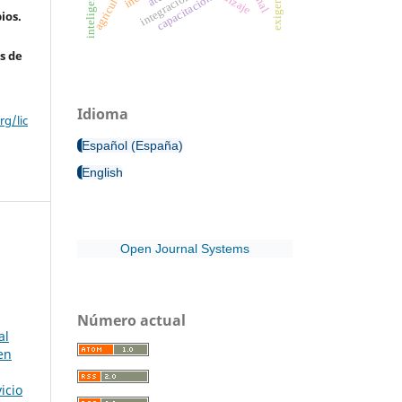
agricultura
integración
capacitación
ios.
s de
Idioma
g/lic
Español (España)
English
Open Journal Systems
Número actual
al
en
icio