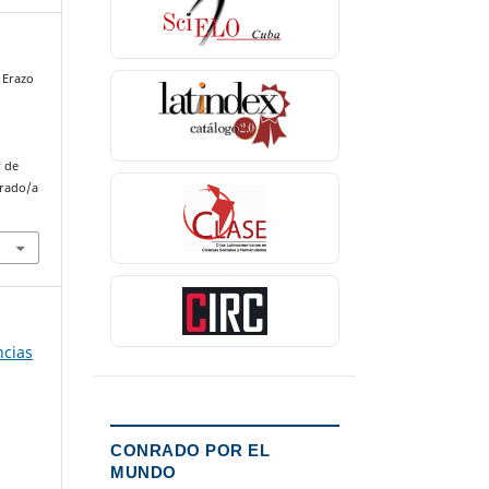
& Erazo
r de
nrado/a
ncias
CONRADO POR EL
MUNDO