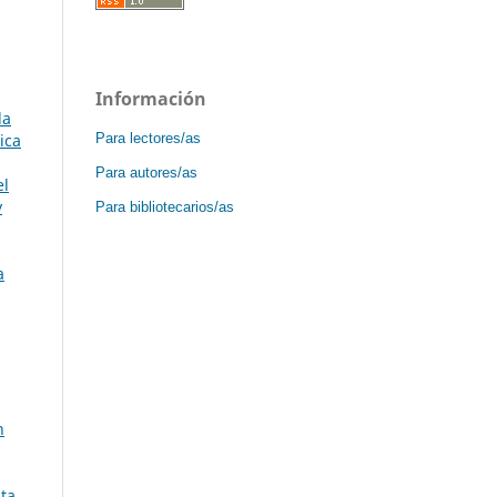
Información
la
ica
Para lectores/as
Para autores/as
el
y
Para bibliotecarios/as
a
n
sta