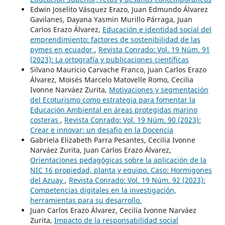
Edwin Joselito Vásquez Erazo, Juan Edmundo Álvarez
Gavilanes, Dayana Yasmin Murillo Párraga, Juan
Carlos Erazo Álvarez,
Educación e identidad social del
emprendimiento: factores de sostenibilidad de las
pymes en ecuador
,
Revista Conrado: Vol. 19 Núm. 91
(2023): La ortografía y publicaciones científicas
Silvano Mauricio Carvache Franco, Juan Carlos Erazo
Álvarez, Moisés Marcelo Matovelle Romo, Cecilia
Ivonne Narváez Zurita,
Motivaciones y segmentación
del Ecoturismo como estrategia para fomentar la
Educación Ambiental en áreas protegidas marino
costeras
,
Revista Conrado: Vol. 19 Núm. 90 (2023):
Crear e innovar: un desafio en la Docencia
Gabriela Elizabeth Parra Pesantes, Cecilia Ivonne
Narváez Zurita, Juan Carlos Erazo Álvarez,
Orientaciones pedagógicas sobre la aplicación de la
NIC 16 propiedad, planta y equipo. Caso: Hormigones
del Azuay
,
Revista Conrado: Vol. 19 Núm. 92 (2023):
Competencias digitales en la investigación,
herramientas para su desarrollo.
Juan Carlos Erazo Álvarez, Cecilia Ivonne Narváez
Zurita,
Impacto de la responsabilidad social