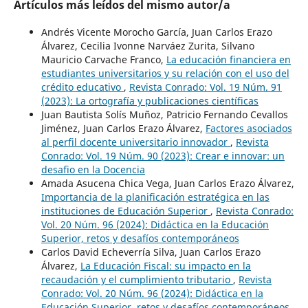
Artículos más leídos del mismo autor/a
Andrés Vicente Morocho García, Juan Carlos Erazo
Álvarez, Cecilia Ivonne Narváez Zurita, Silvano
Mauricio Carvache Franco,
La educación financiera en
estudiantes universitarios y su relación con el uso del
crédito educativo
,
Revista Conrado: Vol. 19 Núm. 91
(2023): La ortografía y publicaciones científicas
Juan Bautista Solís Muñoz, Patricio Fernando Cevallos
Jiménez, Juan Carlos Erazo Álvarez,
Factores asociados
al perfil docente universitario innovador
,
Revista
Conrado: Vol. 19 Núm. 90 (2023): Crear e innovar: un
desafio en la Docencia
Amada Asucena Chica Vega, Juan Carlos Erazo Álvarez,
Importancia de la planificación estratégica en las
instituciones de Educación Superior
,
Revista Conrado:
Vol. 20 Núm. 96 (2024): Didáctica en la Educación
Superior, retos y desafíos contemporáneos
Carlos David Echeverría Silva, Juan Carlos Erazo
Álvarez,
La Educación Fiscal: su impacto en la
recaudación y el cumplimiento tributario
,
Revista
Conrado: Vol. 20 Núm. 96 (2024): Didáctica en la
Educación Superior, retos y desafíos contemporáneos