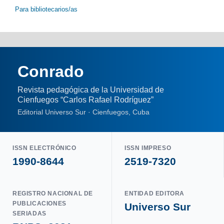
Para bibliotecarios/as
Conrado
Revista pedagógica de la Universidad de
Cienfuegos “Carlos Rafael Rodríguez”
Editorial Universo Sur · Cienfuegos, Cuba
ISSN ELECTRÓNICO
ISSN IMPRESO
1990-8644
2519-7320
REGISTRO NACIONAL DE
ENTIDAD EDITORA
PUBLICACIONES
Universo Sur
SERIADAS