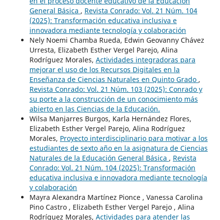
en el proceso docente educativo de la Educación
General Básica
,
Revista Conrado: Vol. 21 Núm. 104
(2025): Transformación educativa inclusiva e
innovadora mediante tecnología y colaboración
Nely Noemi Chamba Rueda, Edwin Geovanny Chávez
Urresta, Elizabeth Esther Vergel Parejo, Alina
Rodríguez Morales,
Actividades integradoras para
mejorar el uso de los Recursos Digitales en la
Enseñanza de Ciencias Naturales en Quinto Grado
,
Revista Conrado: Vol. 21 Núm. 103 (2025): Conrado y
su porte a la construcción de un conocimiento más
abierto en las Ciencias de la Educación.
Wilsa Manjarres Burgos, Karla Hernández Flores,
Elizabeth Esther Vergel Parejo, Alina Rodríguez
Morales,
Proyecto interdisciplinario para motivar a los
estudiantes de sexto año en la asignatura de Ciencias
Naturales de la Educación General Básica
,
Revista
Conrado: Vol. 21 Núm. 104 (2025): Transformación
educativa inclusiva e innovadora mediante tecnología
y colaboración
Mayra Alexandra Martínez Pionce , Vanessa Carolina
Pino Castro , Elizabeth Esther Vergel Parejo , Alina
Rodríguez Morales,
Actividades para atender las