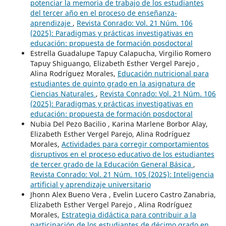
potenciar la memoria de trabajo de los estudiantes
del tercer año en el proceso de enseñanza-
aprendizaje
,
Revista Conrado: Vol. 21 Núm. 106
(2025): Paradigmas y prácticas investigativas en
educación: propuesta de formación posdoctoral
Estrella Guadalupe Tapuy Calapucha, Virgilio Romero
Tapuy Shiguango, Elizabeth Esther Vergel Parejo ,
Alina Rodríguez Morales,
Educación nutricional para
estudiantes de quinto grado en la asignatura de
Ciencias Naturales
,
Revista Conrado: Vol. 21 Núm. 106
(2025): Paradigmas y prácticas investigativas en
educación: propuesta de formación posdoctoral
Nubia Del Pezo Bacilio , Karina Marlene Borbor Alay,
Elizabeth Esther Vergel Parejo, Alina Rodríguez
Morales,
Actividades para corregir comportamientos
disruptivos en el proceso educativo de los estudiantes
de tercer grado de la Educación General Básica
,
Revista Conrado: Vol. 21 Núm. 105 (2025): Inteligencia
artificial y aprendizaje universitario
Jhonn Alex Bueno Vera , Evelin Lucero Castro Zanabria,
Elizabeth Esther Vergel Parejo , Alina Rodríguez
Morales,
Estrategia didáctica para contribuir a la
participación de los estudiantes de décimo grado en