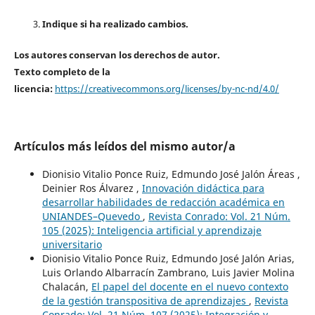
Indique si ha realizado cambios.
Los autores conservan los derechos de autor.
Texto completo de la
licencia:
https://creativecommons.org/licenses/by-nc-nd/4.0/
Artículos más leídos del mismo autor/a
Dionisio Vitalio Ponce Ruiz, Edmundo José Jalón Áreas ,
Deinier Ros Álvarez ,
Innovación didáctica para
desarrollar habilidades de redacción académica en
UNIANDES–Quevedo
,
Revista Conrado: Vol. 21 Núm.
105 (2025): Inteligencia artificial y aprendizaje
universitario
Dionisio Vitalio Ponce Ruiz, Edmundo José Jalón Arias,
Luis Orlando Albarracín Zambrano, Luis Javier Molina
Chalacán,
El papel del docente en el nuevo contexto
de la gestión transpositiva de aprendizajes
,
Revista
Conrado: Vol. 21 Núm. 107 (2025): Integración y