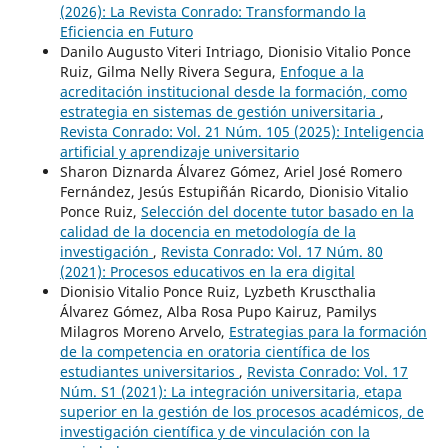
(2026): La Revista Conrado: Transformando la
Eficiencia en Futuro
Danilo Augusto Viteri Intriago, Dionisio Vitalio Ponce
Ruiz, Gilma Nelly Rivera Segura,
Enfoque a la
acreditación institucional desde la formación, como
estrategia en sistemas de gestión universitaria
,
Revista Conrado: Vol. 21 Núm. 105 (2025): Inteligencia
artificial y aprendizaje universitario
Sharon Diznarda Álvarez Gómez, Ariel José Romero
Fernández, Jesús Estupiñán Ricardo, Dionisio Vitalio
Ponce Ruiz,
Selección del docente tutor basado en la
calidad de la docencia en metodología de la
investigación
,
Revista Conrado: Vol. 17 Núm. 80
(2021): Procesos educativos en la era digital
Dionisio Vitalio Ponce Ruiz, Lyzbeth Kruscthalia
Álvarez Gómez, Alba Rosa Pupo Kairuz, Pamilys
Milagros Moreno Arvelo,
Estrategias para la formación
de la competencia en oratoria científica de los
estudiantes universitarios
,
Revista Conrado: Vol. 17
Núm. S1 (2021): La integración universitaria, etapa
superior en la gestión de los procesos académicos, de
investigación científica y de vinculación con la