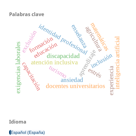
Palabras clave
matemáticas
identidad profesional
enseñanza
agricultura
exclusión
formación
inteligencia artificial
educación
exigencias laborales
aprendizaje
inclusión
discapacidad
atención inclusiva
capacitación
turismo
experiencia
estrés
ansiedad
docentes universitarios
Idioma
Español (España)