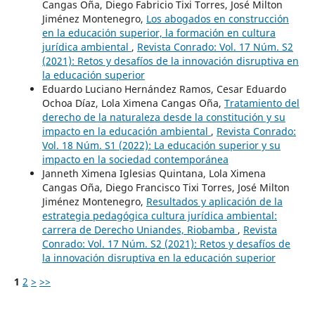
Cangas Oña, Diego Fabricio Tixi Torres, José Milton
Jiménez Montenegro,
Los abogados en construcción
en la educación superior, la formación en cultura
jurídica ambiental
,
Revista Conrado: Vol. 17 Núm. S2
(2021): Retos y desafíos de la innovación disruptiva en
la educación superior
Eduardo Luciano Hernández Ramos, Cesar Eduardo
Ochoa Díaz, Lola Ximena Cangas Oña,
Tratamiento del
derecho de la naturaleza desde la constitución y su
impacto en la educación ambiental
,
Revista Conrado:
Vol. 18 Núm. S1 (2022): La educación superior y su
impacto en la sociedad contemporánea
Janneth Ximena Iglesias Quintana, Lola Ximena
Cangas Oña, Diego Francisco Tixi Torres, José Milton
Jiménez Montenegro,
Resultados y aplicación de la
estrategia pedagógica cultura jurídica ambiental:
carrera de Derecho Uniandes, Riobamba
,
Revista
Conrado: Vol. 17 Núm. S2 (2021): Retos y desafíos de
la innovación disruptiva en la educación superior
1
2
>
>>