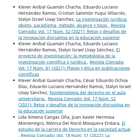
Klever Aníbal Guamán Chacha, Eduardo Luciano
Hernández Ramos, Cristian Salomón Yuqui Villacrés,
Stalyn Israel Lloay Sánchez,
La investigación jurídica:
objeto, paradigma, método, alcance y tipos
,
Revista
Conrado: Vol. 17 Núm. S2 (2021): Retos y desafíos de
la innovación disruptiva en la educación superior
Klever Aníbal Guamán Chacha, Eduardo Luciano
Hernández Ramos, Stalyn Israel Lloay Sánchez,
El
proyecto de investigación: la metodología de la
investigación científica o jurídica
,
Revista Conrado:
Vol. 17 Núm. 81 (2021): Plagio y ética en publicaciones
científicas
Klever Aníbal Guamán Chacha, César Eduardo Ochoa
Díaz, Eduardo Luciano Hernández Ramos, Stalyn Israel
Lloay Sánchez,
Epistemología del derecho en el aula
universitaria
,
Revista Conrado: Vol. 17 Núm. S2
(2021): Retos y desafíos de la innovación disruptiva en
la educación superior
Lola Ximena Cangas Oña, Juan Xavier Hermosa
Montenegro, Mónica Del Roció Mosquera Endara,
El
estudio de la carrera de Derecho en la sociedad actual
,
Revista Conrado: Vol. 18 Núm. S1 (2022): La