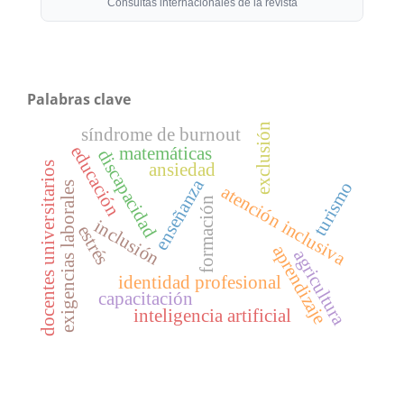
Consultas internacionales de la revista
Palabras clave
exclusión
síndrome de burnout
educación
matemáticas
discapacidad
ansiedad
docentes universitarios
enseñanza
turismo
exigencias laborales
atención inclusiva
formación
inclusión
estrés
aprendizaje
agricultura
identidad profesional
capacitación
inteligencia artificial