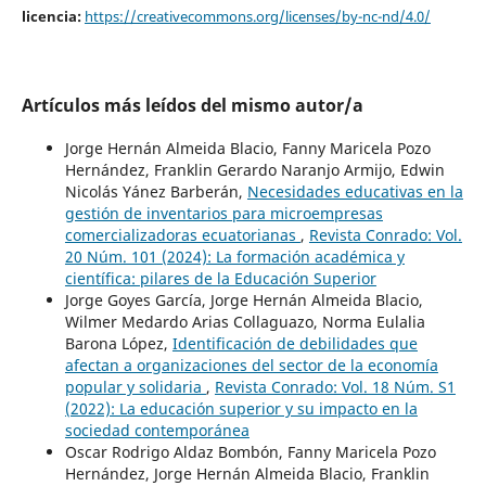
licencia:
https://creativecommons.org/licenses/by-nc-nd/4.0/
Artículos más leídos del mismo autor/a
Jorge Hernán Almeida Blacio, Fanny Maricela Pozo
Hernández, Franklin Gerardo Naranjo Armijo, Edwin
Nicolás Yánez Barberán,
Necesidades educativas en la
gestión de inventarios para microempresas
comercializadoras ecuatorianas
,
Revista Conrado: Vol.
20 Núm. 101 (2024): La formación académica y
científica: pilares de la Educación Superior
Jorge Goyes García, Jorge Hernán Almeida Blacio,
Wilmer Medardo Arias Collaguazo, Norma Eulalia
Barona López,
Identificación de debilidades que
afectan a organizaciones del sector de la economía
popular y solidaria
,
Revista Conrado: Vol. 18 Núm. S1
(2022): La educación superior y su impacto en la
sociedad contemporánea
Oscar Rodrigo Aldaz Bombón, Fanny Maricela Pozo
Hernández, Jorge Hernán Almeida Blacio, Franklin