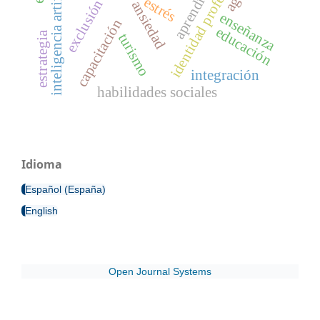
identidad profesional
inteligencia artificial
aprendizaje
estrés
exclusión
ansiedad
enseñanza
capacitación
educación
estrategia
turismo
integración
habilidades sociales
Idioma
Español (España)
English
Open Journal Systems