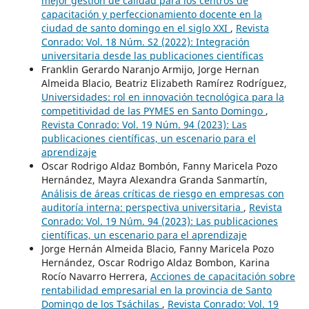
mejor gestión de calidad para los centros de
capacitación y perfeccionamiento docente en la
ciudad de santo domingo en el siglo XXI
,
Revista
Conrado: Vol. 18 Núm. S2 (2022): Integración
universitaria desde las publicaciones científicas
Franklin Gerardo Naranjo Armijo, Jorge Hernan
Almeida Blacio, Beatriz Elizabeth Ramírez Rodríguez,
Universidades: rol en innovación tecnológica para la
competitividad de las PYMES en Santo Domingo
,
Revista Conrado: Vol. 19 Núm. 94 (2023): Las
publicaciones científicas, un escenario para el
aprendizaje
Oscar Rodrigo Aldaz Bombón, Fanny Maricela Pozo
Hernández, Mayra Alexandra Granda Sanmartín,
Análisis de áreas críticas de riesgo en empresas con
auditoría interna: perspectiva universitaria
,
Revista
Conrado: Vol. 19 Núm. 94 (2023): Las publicaciones
científicas, un escenario para el aprendizaje
Jorge Hernán Almeida Blacio, Fanny Maricela Pozo
Hernández, Oscar Rodrigo Aldaz Bombon, Karina
Rocío Navarro Herrera,
Acciones de capacitación sobre
rentabilidad empresarial en la provincia de Santo
Domingo de los Tsáchilas
,
Revista Conrado: Vol. 19