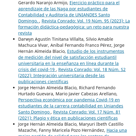
Gerardo Naranjo Armijo,
Ejercicio práctico para el
aprendizaje de las Naga por estudiantes de
Contabilidad y Auditoría de UNIANDES Santo
Domingo.
,
Revista Conrado: Vol. 19 Núm. 95 (2023): La
formación didáctica-pedagógica: un reto para nuestra
revista
Darwyn Agustín Tinitana Villalta, Silvio Amable
Machuca Vivar, Aníbal Fernando Franco Pérez, Jorge
Hernán Almeida Blacio,
Estudio de los instrumentos
de medición del nivel de satisfacción estudiantil
universitaria en la enseñanza en línea durante la
crisis del covid-19
,
Revista Conrado: Vol. 18 Núm. S2
(2022): Integración universitaria desde las
publicaciones científicas
Jorge Hernán Almeida Blacio, Richard Fernando
Hurtado Guevara, Mario Javier Cabezas Arellano,
Perspectiva económica por pandemia Covid-19 en
estudiantes de la carrera contabilidad en Uniandes
Santo Domingo
,
Revista Conrado: Vol. 17 Núm. 81
(2021): Plagio y ética en publicaciones científicas
Jorge Hernán Almeida Blacio, Maryuri Ibeth Castillo
Mazache, Fanny Maricela Pozo Hernández,
Hacia una