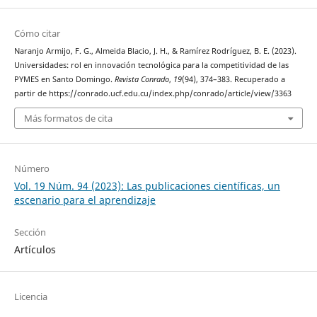
Cómo citar
Naranjo Armijo, F. G., Almeida Blacio, J. H., & Ramírez Rodríguez, B. E. (2023).
Universidades: rol en innovación tecnológica para la competitividad de las
PYMES en Santo Domingo.
Revista Conrado
,
19
(94), 374–383. Recuperado a
partir de https://conrado.ucf.edu.cu/index.php/conrado/article/view/3363
Más formatos de cita
Número
Vol. 19 Núm. 94 (2023): Las publicaciones científicas, un
escenario para el aprendizaje
Sección
Artículos
Licencia