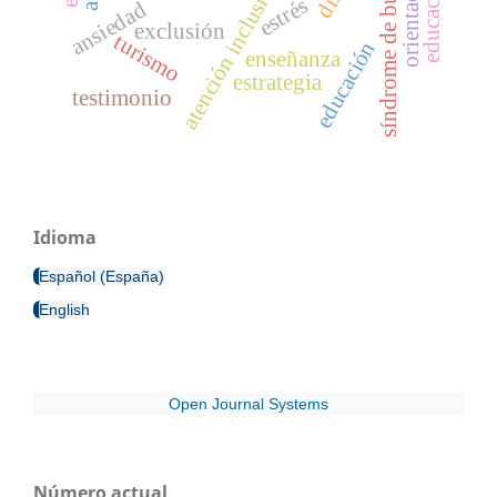
síndrome de burnout
atención inclusiva
estrés
ansiedad
exclusión
turismo
educación
enseñanza
estrategia
testimonio
Idioma
Español (España)
English
Open Journal Systems
Número actual