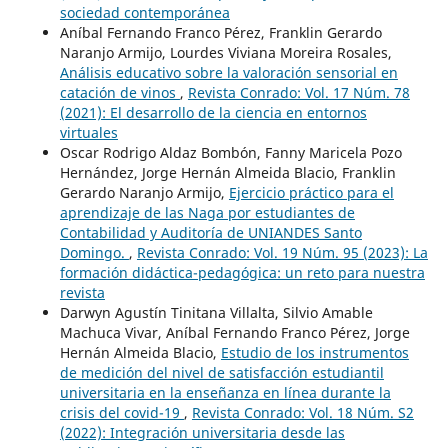
sociedad contemporánea
Aníbal Fernando Franco Pérez, Franklin Gerardo
Naranjo Armijo, Lourdes Viviana Moreira Rosales,
Análisis educativo sobre la valoración sensorial en
catación de vinos
,
Revista Conrado: Vol. 17 Núm. 78
(2021): El desarrollo de la ciencia en entornos
virtuales
Oscar Rodrigo Aldaz Bombón, Fanny Maricela Pozo
Hernández, Jorge Hernán Almeida Blacio, Franklin
Gerardo Naranjo Armijo,
Ejercicio práctico para el
aprendizaje de las Naga por estudiantes de
Contabilidad y Auditoría de UNIANDES Santo
Domingo.
,
Revista Conrado: Vol. 19 Núm. 95 (2023): La
formación didáctica-pedagógica: un reto para nuestra
revista
Darwyn Agustín Tinitana Villalta, Silvio Amable
Machuca Vivar, Aníbal Fernando Franco Pérez, Jorge
Hernán Almeida Blacio,
Estudio de los instrumentos
de medición del nivel de satisfacción estudiantil
universitaria en la enseñanza en línea durante la
crisis del covid-19
,
Revista Conrado: Vol. 18 Núm. S2
(2022): Integración universitaria desde las