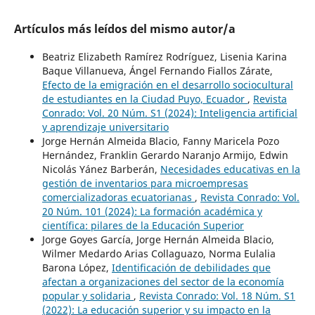
Artículos más leídos del mismo autor/a
Beatriz Elizabeth Ramírez Rodríguez, Lisenia Karina
Baque Villanueva, Ángel Fernando Fiallos Zárate,
Efecto de la emigración en el desarrollo sociocultural
de estudiantes en la Ciudad Puyo, Ecuador
,
Revista
Conrado: Vol. 20 Núm. S1 (2024): Inteligencia artificial
y aprendizaje universitario
Jorge Hernán Almeida Blacio, Fanny Maricela Pozo
Hernández, Franklin Gerardo Naranjo Armijo, Edwin
Nicolás Yánez Barberán,
Necesidades educativas en la
gestión de inventarios para microempresas
comercializadoras ecuatorianas
,
Revista Conrado: Vol.
20 Núm. 101 (2024): La formación académica y
científica: pilares de la Educación Superior
Jorge Goyes García, Jorge Hernán Almeida Blacio,
Wilmer Medardo Arias Collaguazo, Norma Eulalia
Barona López,
Identificación de debilidades que
afectan a organizaciones del sector de la economía
popular y solidaria
,
Revista Conrado: Vol. 18 Núm. S1
(2022): La educación superior y su impacto en la