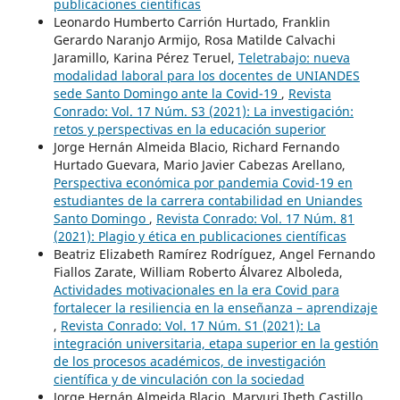
publicaciones científicas
Leonardo Humberto Carrión Hurtado, Franklin
Gerardo Naranjo Armijo, Rosa Matilde Calvachi
Jaramillo, Karina Pérez Teruel,
Teletrabajo: nueva
modalidad laboral para los docentes de UNIANDES
sede Santo Domingo ante la Covid-19
,
Revista
Conrado: Vol. 17 Núm. S3 (2021): La investigación:
retos y perspectivas en la educación superior
Jorge Hernán Almeida Blacio, Richard Fernando
Hurtado Guevara, Mario Javier Cabezas Arellano,
Perspectiva económica por pandemia Covid-19 en
estudiantes de la carrera contabilidad en Uniandes
Santo Domingo
,
Revista Conrado: Vol. 17 Núm. 81
(2021): Plagio y ética en publicaciones científicas
Beatriz Elizabeth Ramírez Rodríguez, Angel Fernando
Fiallos Zarate, William Roberto Álvarez Alboleda,
Actividades motivacionales en la era Covid para
fortalecer la resiliencia en la enseñanza – aprendizaje
,
Revista Conrado: Vol. 17 Núm. S1 (2021): La
integración universitaria, etapa superior en la gestión
de los procesos académicos, de investigación
científica y de vinculación con la sociedad
Jorge Hernán Almeida Blacio, Maryuri Ibeth Castillo