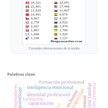
Consultas internacionales de la revista
Palabras clave
formación profesional
orientación familiar
educación primaria
empleadores
inteligencia emocional
aprendizaje
discapacidad
inclusión
identidad profesional
formación
capacitación