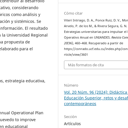
ontribuir al desarrollo
tativo, considerando
Cómo citar
ricos como análisis y
Viteri Intriago, D. A., Ponce Ruiz, D. V., M
ación y sistémicos. Se
Arvelo, P. de los M., & Rivera Segura, G. N.
información. El resultado
Estrategias universitarias para impulsar el
 la Universidad Regional
Operativo Anual en UNIANDES.
Revista Con
na propuesta de
20
(96), 460–468. Recuperado a partir de
elaborado para el
https://conrado.ucf.edu.cu/index.php/co
rticle/view/3601
Más formatos de cita
s, estrategia educativa,
Número
Vol. 20 Núm. 96 (2024): Didáctica
Educación Superior, retos y desaf
contemporáneos
nnual Operational Plan
Sección
uevedo to improve
Artículos
hen educational