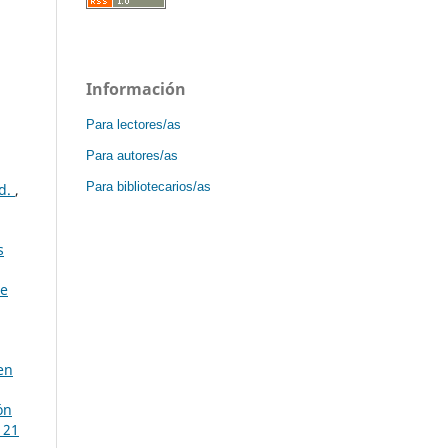
Información
Para lectores/as
Para autores/as
Para bibliotecarios/as
ad.
,
s
de
en
ón
 21