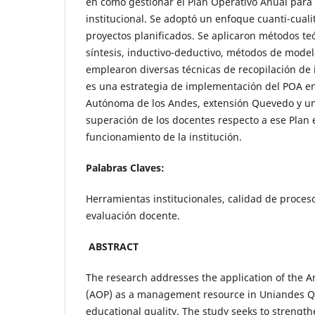
en cómo gestionar el Plan Operativo Anual para c
institucional. Se adoptó un enfoque cuanti-cuali
proyectos planificados. Se aplicaron métodos teó
síntesis, inductivo-deductivo, métodos de model
emplearon diversas técnicas de recopilación de 
es una estrategia de implementación del POA en
Autónoma de los Andes, extensión Quevedo y u
superación de los docentes respecto a ese Plan 
funcionamiento de la institución.
Palabras Claves:
Herramientas institucionales, calidad de proceso
evaluación docente.
ABSTRACT
The research addresses the application of the A
(AOP) as a management resource in Uniandes Q
educational quality. The study seeks to strengt