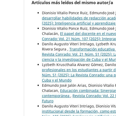
Artículos más leídos del mismo autor/a
Dionisio Vitalio Ponce Ruiz, Edmundo José 
desarrollar habilidades de redacción a
(2025): Inteligencia artificial y aprendizaje
Dionisio Vitalio Ponce Ruiz, Edmundo José 
Chalacán,
El papel del docente en el nuev
Conrado: Vol. 21 Núm. 107 (2025): Integrac
Danilo Augusto Viteri Intriago, Lyzbeth Kru
Rivera Segura ,
Transformación educativa u
Revista Conrado: Vol. 21 Núm. S1 (2025): La
ciencia y la investigación de Cuba y el Mu
Lyzbeth Kruscthalia Alvarez Gómez, Danilo A
profesionales en los estudiantes a partir 
Núm. S1 (2025): La Revista Conrado: una pla
Cuba y el Mundo
Edmundo José Jalón Arias, Dionisio Vitalio
Chalacan,
Educación combinada: Sinergias 
contemporánea
,
Revista Conrado: Vol. 22
Futuro
Danilo Augusto Viteri Intriago, Dionisio Vi
institucional desde la formación, como est