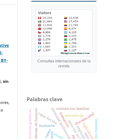
ative
l-
 BY-
Consultas internacionales de la
revista
, sin
Palabras clave
ores,
orientación familiar
identidad profesional
ta
síndrome de burnout
competencias genéricas
capacitación
formación
discapacidad
aprendizaje
talento humano
atención inclusiva
agricultura
inclusión
empleadores
estrés
enseñanza