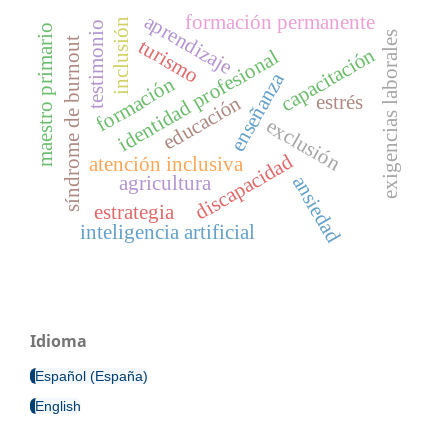
aprendizaje
formación permanente
inclusión
testimonio
maestro primario
exigencias laborales
turismo
síndrome de burnout
capacitación
identidad profesional
enseñanza
formación
estrés
educación
exclusión
discapacidad
atención inclusiva
ansiedad
agricultura
estrategia
inteligencia artificial
Idioma
Español (España)
English