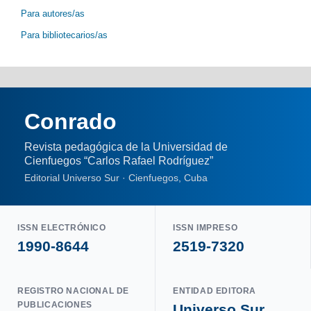
Para autores/as
Para bibliotecarios/as
Conrado
Revista pedagógica de la Universidad de
Cienfuegos “Carlos Rafael Rodríguez”
Editorial Universo Sur · Cienfuegos, Cuba
ISSN ELECTRÓNICO
ISSN IMPRESO
1990-8644
2519-7320
REGISTRO NACIONAL DE
ENTIDAD EDITORA
PUBLICACIONES
Universo Sur