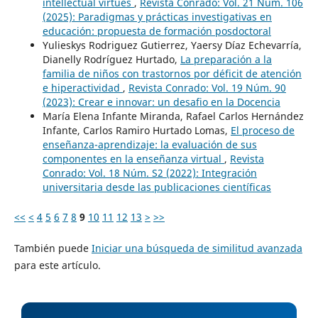
intellectual virtues
,
Revista Conrado: Vol. 21 Núm. 106
(2025): Paradigmas y prácticas investigativas en
educación: propuesta de formación posdoctoral
Yulieskys Rodriguez Gutierrez, Yaersy Díaz Echevarría,
Dianelly Rodríguez Hurtado,
La preparación a la
familia de niños con trastornos por déficit de atención
e hiperactividad
,
Revista Conrado: Vol. 19 Núm. 90
(2023): Crear e innovar: un desafio en la Docencia
María Elena Infante Miranda, Rafael Carlos Hernández
Infante, Carlos Ramiro Hurtado Lomas,
El proceso de
enseñanza-aprendizaje: la evaluación de sus
componentes en la enseñanza virtual
,
Revista
Conrado: Vol. 18 Núm. S2 (2022): Integración
universitaria desde las publicaciones científicas
<<
<
4
5
6
7
8
9
10
11
12
13
>
>>
También puede
Iniciar una búsqueda de similitud avanzada
para este artículo.