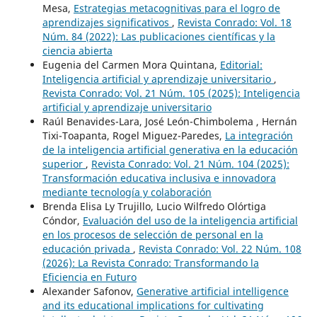
Mesa,
Estrategias metacognitivas para el logro de
aprendizajes significativos
,
Revista Conrado: Vol. 18
Núm. 84 (2022): Las publicaciones científicas y la
ciencia abierta
Eugenia del Carmen Mora Quintana,
Editorial:
Inteligencia artificial y aprendizaje universitario
,
Revista Conrado: Vol. 21 Núm. 105 (2025): Inteligencia
artificial y aprendizaje universitario
Raúl Benavides-Lara, José León-Chimbolema , Hernán
Tixi-Toapanta, Rogel Miguez-Paredes,
La integración
de la inteligencia artificial generativa en la educación
superior
,
Revista Conrado: Vol. 21 Núm. 104 (2025):
Transformación educativa inclusiva e innovadora
mediante tecnología y colaboración
Brenda Elisa Ly Trujillo, Lucio Wilfredo Olórtiga
Cóndor,
Evaluación del uso de la inteligencia artificial
en los procesos de selección de personal en la
educación privada
,
Revista Conrado: Vol. 22 Núm. 108
(2026): La Revista Conrado: Transformando la
Eficiencia en Futuro
Alexander Safonov,
Generative artificial intelligence
and its educational implications for cultivating