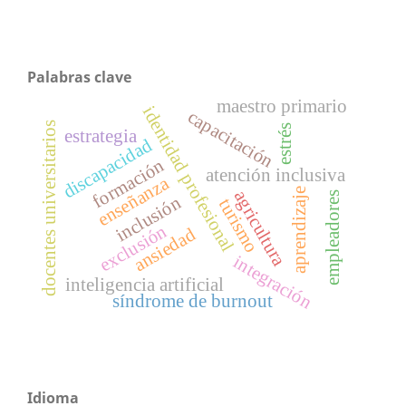
Palabras clave
maestro primario
identidad profesional
capacitación
docentes universitarios
estrés
estrategia
discapacidad
formación
atención inclusiva
enseñanza
aprendizaje
agricultura
empleadores
inclusión
turismo
exclusión
ansiedad
integración
inteligencia artificial
síndrome de burnout
Idioma