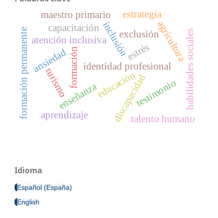
estrategia
maestro primario
agricultura
inclusión
capacitación
formación permanente
exclusión
habilidades sociales
atención inclusiva
estrés
formación
ansiedad
identidad profesional
turismo
educación
discapacidad
testimonio
enseñanza
aprendizaje
talento humano
Idioma
Español (España)
English