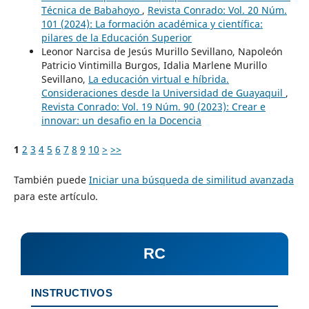
Técnica de Babahoyo
,
Revista Conrado: Vol. 20 Núm.
101 (2024): La formación académica y científica:
pilares de la Educación Superior
Leonor Narcisa de Jesús Murillo Sevillano, Napoleón
Patricio Vintimilla Burgos, Idalia Marlene Murillo
Sevillano,
La educación virtual e híbrida.
Consideraciones desde la Universidad de Guayaquil
,
Revista Conrado: Vol. 19 Núm. 90 (2023): Crear e
innovar: un desafio en la Docencia
1
2
3
4
5
6
7
8
9
10
>
>>
También puede
Iniciar una búsqueda de similitud avanzada
para este artículo.
RC
INSTRUCTIVOS