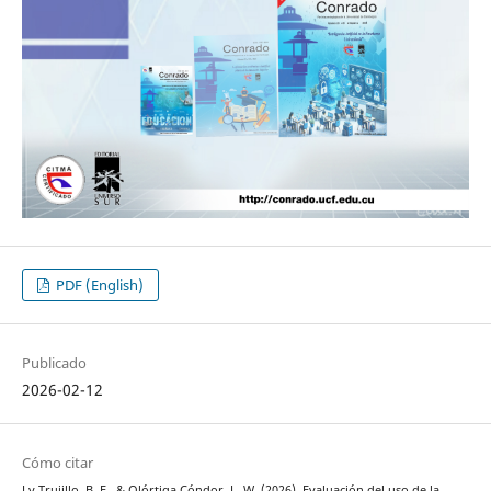
PDF (English)
Publicado
2026-02-12
Cómo citar
Ly Trujillo, B. E., & Olórtiga Cóndor, L. W. (2026). Evaluación del uso de la