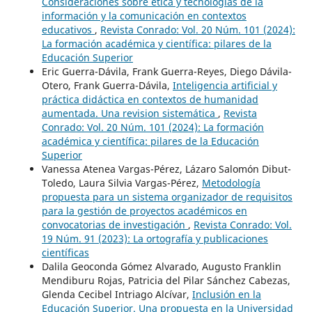
Consideraciones sobre ética y tecnologías de la
información y la comunicación en contextos
educativos
,
Revista Conrado: Vol. 20 Núm. 101 (2024):
La formación académica y científica: pilares de la
Educación Superior
Eric Guerra-Dávila, Frank Guerra-Reyes, Diego Dávila-
Otero, Frank Guerra-Dávila,
Inteligencia artificial y
práctica didáctica en contextos de humanidad
aumentada. Una revision sistemática
,
Revista
Conrado: Vol. 20 Núm. 101 (2024): La formación
académica y científica: pilares de la Educación
Superior
Vanessa Atenea Vargas-Pérez, Lázaro Salomón Dibut-
Toledo, Laura Silvia Vargas-Pérez,
Metodología
propuesta para un sistema organizador de requisitos
para la gestión de proyectos académicos en
convocatorias de investigación
,
Revista Conrado: Vol.
19 Núm. 91 (2023): La ortografía y publicaciones
científicas
Dalila Geoconda Gómez Alvarado, Augusto Franklin
Mendiburu Rojas, Patricia del Pilar Sánchez Cabezas,
Glenda Cecibel Intriago Alcívar,
Inclusión en la
Educación Superior. Una propuesta en la Universidad