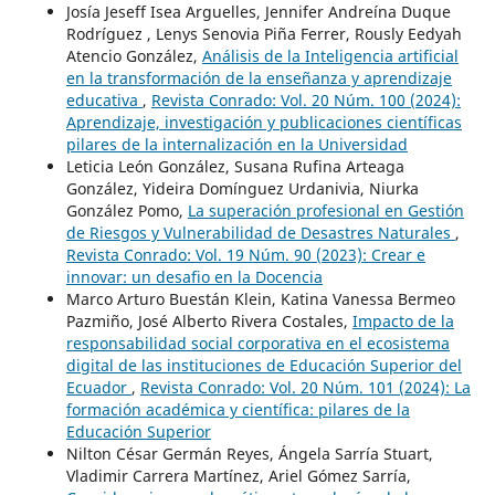
Josía Jeseff Isea Arguelles, Jennifer Andreína Duque
Rodríguez , Lenys Senovia Piña Ferrer, Rously Eedyah
Atencio González,
Análisis de la Inteligencia artificial
en la transformación de la enseñanza y aprendizaje
educativa
,
Revista Conrado: Vol. 20 Núm. 100 (2024):
Aprendizaje, investigación y publicaciones científicas
pilares de la internalización en la Universidad
Leticia León González, Susana Rufina Arteaga
González, Yideira Domínguez Urdanivia, Niurka
González Pomo,
La superación profesional en Gestión
de Riesgos y Vulnerabilidad de Desastres Naturales
,
Revista Conrado: Vol. 19 Núm. 90 (2023): Crear e
innovar: un desafio en la Docencia
Marco Arturo Buestán Klein, Katina Vanessa Bermeo
Pazmiño, José Alberto Rivera Costales,
Impacto de la
responsabilidad social corporativa en el ecosistema
digital de las instituciones de Educación Superior del
Ecuador
,
Revista Conrado: Vol. 20 Núm. 101 (2024): La
formación académica y científica: pilares de la
Educación Superior
Nilton César Germán Reyes, Ángela Sarría Stuart,
Vladimir Carrera Martínez, Ariel Gómez Sarría,