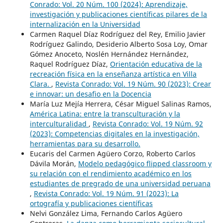
Conrado: Vol. 20 Núm. 100 (2024): Aprendizaje,
investigación y publicaciones científicas pilares de la
internalización en la Universidad
Carmen Raquel Díaz Rodríguez del Rey, Emilio Javier
Rodríguez Galindo, Desiderio Alberto Sosa Loy, Omar
Gómez Anoceto, Noslén Hernández Hernández,
Raquel Rodríguez Díaz,
Orientación educativa de la
recreación física en la enseñanza artística en Villa
Clara.
,
Revista Conrado: Vol. 19 Núm. 90 (2023): Crear
e innovar: un desafio en la Docencia
María Luz Mejía Herrera, César Miguel Salinas Ramos,
América Latina: entre la transculturación y la
interculturalidad
,
Revista Conrado: Vol. 19 Núm. 92
(2023): Competencias digitales en la investigación,
herramientas para su desarrollo.
Eucaris del Carmen Agüero Corzo, Roberto Carlos
Dávila Morán,
Modelo pedagógico flipped classroom y
su relación con el rendimiento académico en los
estudiantes de pregrado de una universidad peruana
,
Revista Conrado: Vol. 19 Núm. 91 (2023): La
ortografía y publicaciones científicas
Nelvi González Lima, Fernando Carlos Agüero