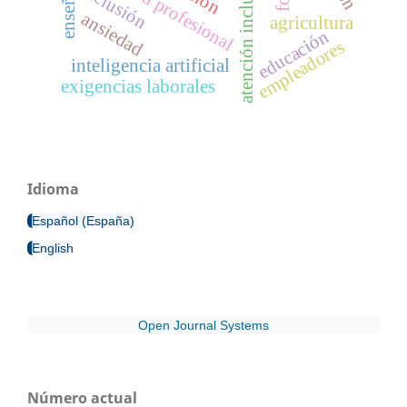
identidad profesional
atención inclusiva
inclusión
ansiedad
agricultura
educación
empleadores
inteligencia artificial
exigencias laborales
Idioma
Español (España)
English
Open Journal Systems
Número actual