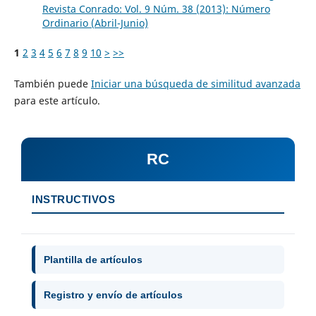
Revista Conrado: Vol. 9 Núm. 38 (2013): Número
Ordinario (Abril-Junio)
1
2
3
4
5
6
7
8
9
10
>
>>
También puede
Iniciar una búsqueda de similitud avanzada
para este artículo.
RC
INSTRUCTIVOS
Plantilla de artículos
Registro y envío de artículos