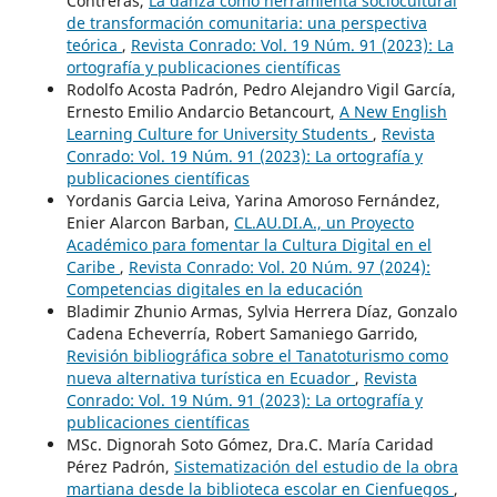
Contreras,
La danza como herramienta sociocultural
de transformación comunitaria: una perspectiva
teórica
,
Revista Conrado: Vol. 19 Núm. 91 (2023): La
ortografía y publicaciones científicas
Rodolfo Acosta Padrón, Pedro Alejandro Vigil García,
Ernesto Emilio Andarcio Betancourt,
A New English
Learning Culture for University Students
,
Revista
Conrado: Vol. 19 Núm. 91 (2023): La ortografía y
publicaciones científicas
Yordanis Garcia Leiva, Yarina Amoroso Fernández,
Enier Alarcon Barban,
CL.AU.DI.A., un Proyecto
Académico para fomentar la Cultura Digital en el
Caribe
,
Revista Conrado: Vol. 20 Núm. 97 (2024):
Competencias digitales en la educación
Bladimir Zhunio Armas, Sylvia Herrera Díaz, Gonzalo
Cadena Echeverría, Robert Samaniego Garrido,
Revisión bibliográfica sobre el Tanatoturismo como
nueva alternativa turística en Ecuador
,
Revista
Conrado: Vol. 19 Núm. 91 (2023): La ortografía y
publicaciones científicas
MSc. Dignorah Soto Gómez, Dra.C. María Caridad
Pérez Padrón,
Sistematización del estudio de la obra
martiana desde la biblioteca escolar en Cienfuegos
,