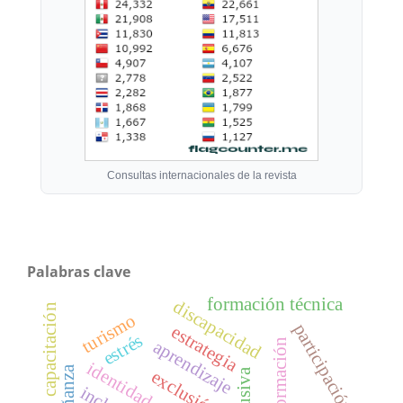
Consultas internacionales de la revista
Palabras clave
formación técnica
discapacidad
capacitación
turismo
participación
estrategia
estrés
aprendizaje
formación
enseñanza
exclusión