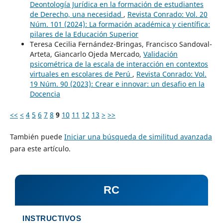
Deontología Jurídica en la formación de estudiantes
de Derecho, una necesidad
,
Revista Conrado: Vol. 20
Núm. 101 (2024): La formación académica y científica:
pilares de la Educación Superior
Teresa Cecilia Fernández-Bringas, Francisco Sandoval-
Arteta, Giancarlo Ojeda Mercado,
Validación
psicométrica de la escala de interacción en contextos
virtuales en escolares de Perú
,
Revista Conrado: Vol.
19 Núm. 90 (2023): Crear e innovar: un desafio en la
Docencia
<<
<
4
5
6
7
8
9
10
11
12
13
>
>>
También puede
Iniciar una búsqueda de similitud avanzada
para este artículo.
RC
INSTRUCTIVOS