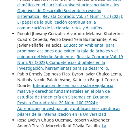
climático en el currículo universitario vinculado a los
Objetivos de Desarrollo Sostenible: revisión
sistemática
,
Revista Conrado: Vol. 21 Núm. 102 (2025):
El papel de la publicación continua en la
comunicación de la ciencia: retos y desafíos
Ronald Jhovany González Alvarado, Melanye Khaterine
Cuadro Cepeda, Pedro David Yela Bustamante, Alex
Javier Peñafiel Palacios,
Educación Ambiental para
promover acciones que eviten la tala de árboles y el
cuidado del Medio Ambiente
,
Revista Conrado: Vol. 19
Núm. 92 (2023): Competencias digitales en la
investigación, herramientas para su desarrollo.
Pablo Ermely Espinosa Pico, Byron Javier Chulco Lema,
Nathaly Nicole Palate Ayme, Katiusca Brigett Corozo
Duarte,
Integración de seminario sobre vigilancia
masiva y derechos fundamentales en el plan de
estudios de Ingeniería en Sistemas en Ecuador
,
Revista Conrado: Vol. 20 Núm. 100 (2024):
Aprendizaje, investigación y publicaciones científicas
pilares de la internalización en la Universidad
Rosa Evelyn Chuga Quemac, Roberth Alexander
Anamá Tiracá, Marcelo Raúl Dávila Castillo,
La