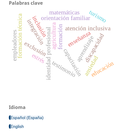
Palabras clave
turismo
matemáticas
formación técnica
orientación familiar
inclusión
integración
agricultura
formación
atención inclusiva
identidad profesional
enseñanza
empleadores
discapacidad
aprendizaje
exclusión
capacitación
estrés
ansiedad
testimonio
educación
Idioma
Español (España)
English