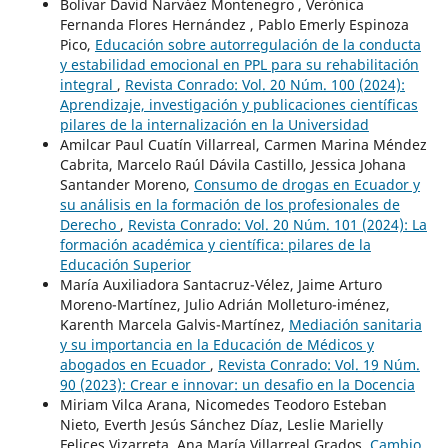
Bolívar David Narváez Montenegro , Verónica
Fernanda Flores Hernández , Pablo Emerly Espinoza
Pico,
Educación sobre autorregulación de la conducta
y estabilidad emocional en PPL para su rehabilitación
integral
,
Revista Conrado: Vol. 20 Núm. 100 (2024):
Aprendizaje, investigación y publicaciones científicas
pilares de la internalización en la Universidad
Amilcar Paul Cuatín Villarreal, Carmen Marina Méndez
Cabrita, Marcelo Raúl Dávila Castillo, Jessica Johana
Santander Moreno,
Consumo de drogas en Ecuador y
su análisis en la formación de los profesionales de
Derecho
,
Revista Conrado: Vol. 20 Núm. 101 (2024): La
formación académica y científica: pilares de la
Educación Superior
María Auxiliadora Santacruz-Vélez, Jaime Arturo
Moreno-Martínez, Julio Adrián Molleturo-iménez,
Karenth Marcela Galvis-Martínez,
Mediación sanitaria
y su importancia en la Educación de Médicos y
abogados en Ecuador
,
Revista Conrado: Vol. 19 Núm.
90 (2023): Crear e innovar: un desafio en la Docencia
Miriam Vilca Arana, Nicomedes Teodoro Esteban
Nieto, Everth Jesús Sánchez Díaz, Leslie Marielly
Felices Vizarreta, Ana María Villarreal Grados,
Cambio