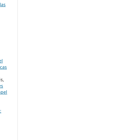
las
el
icas
s,
es
apel
: