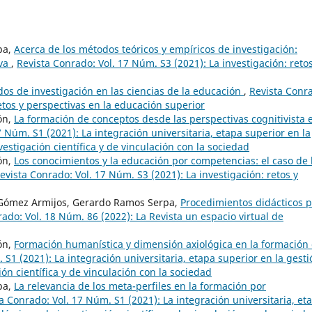
pa,
Acerca de los métodos teóricos y empíricos de investigación:
iva
,
Revista Conrado: Vol. 17 Núm. S3 (2021): La investigación: retos
dos de investigación en las ciencias de la educación
,
Revista Conr
retos y perspectivas en la educación superior
ón,
La formación de conceptos desde las perspectivas cognitivista 
7 Núm. S1 (2021): La integración universitaria, etapa superior en la
estigación científica y de vinculación con la sociedad
ón,
Los conocimientos y la educación por competencias: el caso de 
evista Conrado: Vol. 17 Núm. S3 (2021): La investigación: retos y
 Gómez Armijos, Gerardo Ramos Serpa,
Procedimientos didácticos 
ado: Vol. 18 Núm. 86 (2022): La Revista un espacio virtual de
ón,
Formación humanística y dimensión axiológica en la formación 
 S1 (2021): La integración universitaria, etapa superior en la gesti
ón científica y de vinculación con la sociedad
pa,
La relevancia de los meta-perfiles en la formación por
a Conrado: Vol. 17 Núm. S1 (2021): La integración universitaria, et