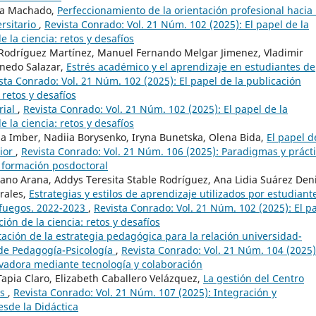
ca Machado,
Perfeccionamiento de la orientación profesional hacia 
ersitario
,
Revista Conrado: Vol. 21 Núm. 102 (2025): El papel de la
 la ciencia: retos y desafíos
r Rodríguez Martínez, Manuel Fernando Melgar Jimenez, Vladimir
inedo Salazar,
Estrés académico y el aprendizaje en estudiantes de
sta Conrado: Vol. 21 Núm. 102 (2025): El papel de la publicación
 retos y desafíos
rial
,
Revista Conrado: Vol. 21 Núm. 102 (2025): El papel de la
 la ciencia: retos y desafíos
iia Imber, Nadiia Borysenko, Iryna Bunetska, Olena Bida,
El papel d
rior
,
Revista Conrado: Vol. 21 Núm. 106 (2025): Paradigmas y práct
 formación posdoctoral
lano Arana, Addys Teresita Stable Rodríguez, Ana Lidia Suárez Deni
rales,
Estrategias y estilos de aprendizaje utilizados por estudiant
nfuegos. 2022-2023
,
Revista Conrado: Vol. 21 Núm. 102 (2025): El p
ión de la ciencia: retos y desafíos
ción de la estrategia pedagógica para la relación universidad-
 de Pedagogía-Psicología
,
Revista Conrado: Vol. 21 Núm. 104 (2025)
ovadora mediante tecnología y colaboración
Tapia Claro, Elizabeth Caballero Velázquez,
La gestión del Centro
os
,
Revista Conrado: Vol. 21 Núm. 107 (2025): Integración y
esde la Didáctica