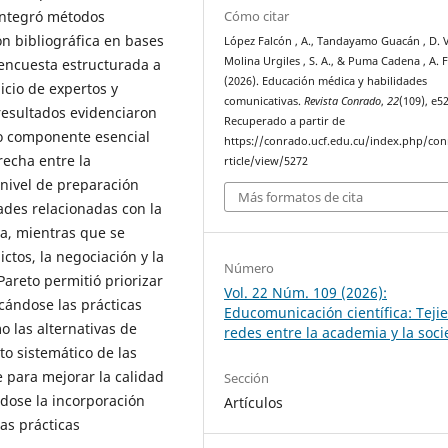
 integró métodos
Cómo citar
ión bibliográfica en bases
López Falcón , A., Tandayamo Guacán , D. V
Molina Urgiles , S. A., & Puma Cadena , A. F
 encuesta estructurada a
(2026). Educación médica y habilidades
icio de expertos y
comunicativas.
Revista Conrado
,
22
(109), e5
 resultados evidenciaron
Recuperado a partir de
mo componente esencial
https://conrado.ucf.edu.cu/index.php/co
recha entre la
rticle/view/5272
 nivel de preparación
Más formatos de cita
ades relacionadas con la
va, mientras que se
ictos, la negociación y la
Número
areto permitió priorizar
Vol. 22 Núm. 109 (2026):
cándose las prácticas
Educomunicación científica: Teji
mo las alternativas de
redes entre la academia y la soc
to sistemático de las
 para mejorar la calidad
Sección
dose la incorporación
Artículos
as prácticas