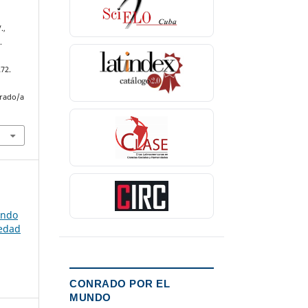
.,
.
272.
nrado/a
endo
iedad
CONRADO POR EL
MUNDO