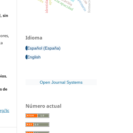
educación
discapacidad
, sin
ores,
Idioma
ta
Español (España)
English
ios.
Open Journal Systems
s de
Número actual
g/lic