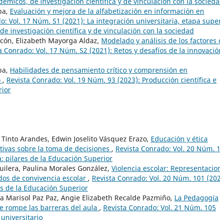
démicos, de investigación científica y de vinculación con la socied
pa,
Evaluación y mejora de la alfabetización en información en
o: Vol. 17 Núm. S1 (2021): La integración universitaria, etapa supe
de investigación científica y de vinculación con la sociedad
alcón, Elizabeth Mayorga Aldaz,
Modelado y análisis de los factores
a Conrado: Vol. 17 Núm. S2 (2021): Retos y desafíos de la innovació
pa,
Habilidades de pensamiento crítico y comprensión en
o
,
Revista Conrado: Vol. 19 Núm. 93 (2023): Producción científica e
rior
into Arandes, Edwin Joselito Vásquez Erazo,
Educación y ética
ctivas sobre la toma de decisiones
,
Revista Conrado: Vol. 20 Núm. 
a: pilares de la Educación Superior
uilera, Paulina Morales González,
Violencia escolar: Representacio
ados de convivencia escolar
,
Revista Conrado: Vol. 20 Núm. 101 (202
es de la Educación Superior
a Marisol Paz Paz, Angie Elizabeth Recalde Pazmiño,
La Pedagogía
e rompe las barreras del aula
,
Revista Conrado: Vol. 21 Núm. 105
 universitario