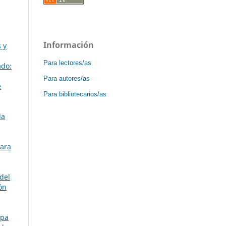
Información
 y
Para lectores/as
ado:
Para autores/as
e
Para bibliotecarios/as
la
para
del
ón
apa