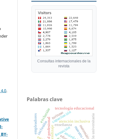
o
nder
Consultas internacionales de la
revista
 4.0
.
Palabras clave
tecnología educacional
exclusión
capacitación
turismo
formación universitaria
empleadores
ative
identidad profesional
atención inclusiva
inclusión
enseñanza
matemáticas
l-
aprendizaje
maestro primario
formación
ansiedad
 BY-
estrés