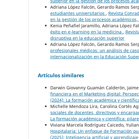
superior en la gestión de los procesos aca
Adriana López Falcón, Gerardo Ramos Ser
estudiantes universitarios
,
Revista Conrad
en la gestión de los procesos académicos, 
Kenia Peñafiel Jaramillo, Adriana López F
éxito en e-learning en la medicina
,
Revist
disruptiva en la educación superior
Adriana López Falcón, Gerardo Ramos Ser
profesionales médicos: un análisis de cas
internacionalización en la Educación Supe
Artículos similares
Darwin Giovanny Guamán Calderón, Jaime T
financiera en el Marketing digital: Perspe
(2024): La formación académica y científic
Michelle Mendoza Lira, Carolina Cortés Ag
sociales de docentes, directivos y encarg
La formación académica y científica: pilar
Viviana Marcela Rodríguez Caicedo, Yulian
Hospitalaria: Un enfoque de Formación qu
(2025): Inteligencia artificial y aprendizaje