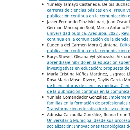
Yunelsy Tamayo Castañeda, Deibis Bucha
carreras de ciencias básicas en el Preuniv
publicación continua en la comunicación de
Javier Fernando Diaz Molinari, Juan Osca
German Marroquin Sotil, Marco Antonio P
universidad pública, Arequipa, 2022
,
Revi
continua en la comunicación de la ciencia:
Eugenia del Carmen Mora Quintana,
Edito
publicación continua en la comunicación de
Borys Shevel, Oksana Vytrykhovska, Viktor
aprendizaje híbrido en la educación supe
investigativas en educación: propuesta de
María Cristina Núñez Martínez, Lizgrace L
Rosa María Masot Rivero, Daylis García Mo
de licenciaturas de ciencias médicas. Cie
de la publicación continua en la comunicac
Yuniela Comendador González,
Implementa
familias en la formación de profesionales
Transformación educativa inclusiva e inn
Adiuska Calzadilla González, Ileana Irene 
Universitario Municipal desde sus proces
socialización: Innovaciones tecnológicas d