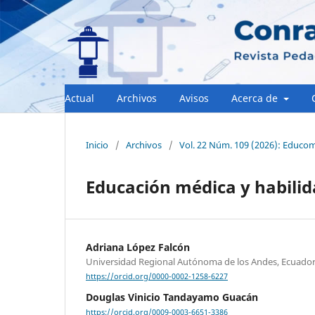
Actual
Archivos
Avisos
Acerca de
Inicio
/
Archivos
/
Vol. 22 Núm. 109 (2026): Educomu
Educación médica y habili
Adriana López Falcón
Universidad Regional Autónoma de los Andes, Ecuado
https://orcid.org/0000-0002-1258-6227
Douglas Vinicio Tandayamo Guacán
https://orcid.org/0009-0003-6651-3386