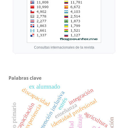
Consultas internacionales de la revista
Palabras clave
ex alumnado
discapacidad
integración
atención inclusiva
estrés
identidad profesional
capacitación
enseñanza
maestro primario
experiencia
agricultura
aprendizaje