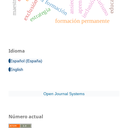
educación
ansiedad
inclusión
turismo
exclusión
formación
estrategia
formación permanente
Idioma
Español (España)
English
Open Journal Systems
Número actual