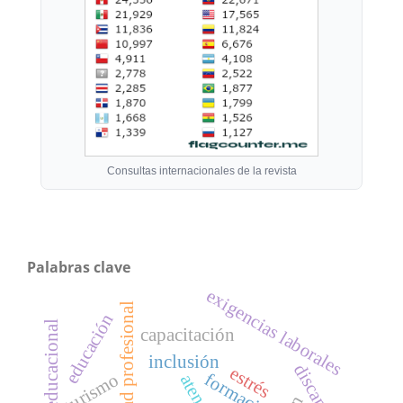
Consultas internacionales de la revista
Palabras clave
exigencias laborales
identidad profesional
educación
capacitación
inclusión
estrés
formación
turismo