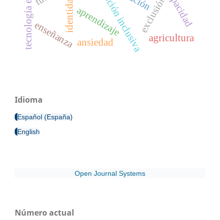
tecnología educacional
discapacidad
atención inclusiva
exclusión
aprendizaje
enseñanza
agricultura
ansiedad
Idioma
Español (España)
English
Open Journal Systems
Número actual