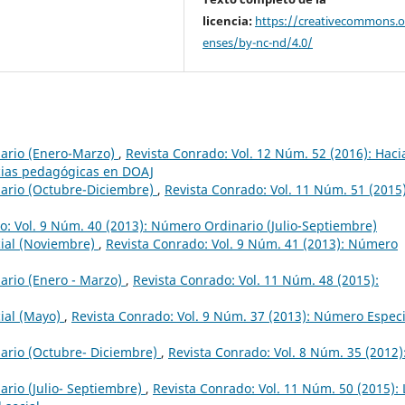
licencia:
https://creativecommons.or
enses/by-nc-nd/4.0/
ario (Enero-Marzo)
,
Revista Conrado: Vol. 12 Núm. 52 (2016): Hacia
ncias pedagógicas en DOAJ
ario (Octubre-Diciembre)
,
Revista Conrado: Vol. 11 Núm. 51 (2015)
o: Vol. 9 Núm. 40 (2013): Número Ordinario (Julio-Septiembre)
ial (Noviembre)
,
Revista Conrado: Vol. 9 Núm. 41 (2013): Número
rio (Enero - Marzo)
,
Revista Conrado: Vol. 11 Núm. 48 (2015):
ial (Mayo)
,
Revista Conrado: Vol. 9 Núm. 37 (2013): Número Especi
ario (Octubre- Diciembre)
,
Revista Conrado: Vol. 8 Núm. 35 (2012)
rio (Julio- Septiembre)
,
Revista Conrado: Vol. 11 Núm. 50 (2015): 