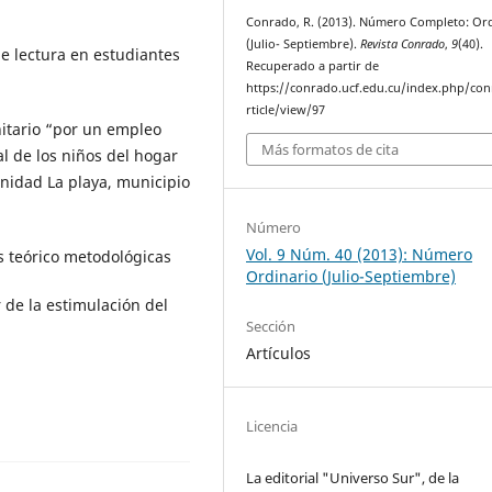
Conrado, R. (2013). Número Completo: Or
(Julio- Septiembre).
Revista Conrado
,
9
(40).
de lectura en estudiantes
Recuperado a partir de
https://conrado.ucf.edu.cu/index.php/co
rticle/view/97
nitario “por un empleo
Más formatos de cita
al de los niños del hogar
munidad La playa, municipio
Número
Vol. 9 Núm. 40 (2013): Número
es teórico metodológicas
Ordinario (Julio-Septiembre)
r de la estimulación del
Sección
Artículos
Licencia
La editorial "Universo Sur", de la