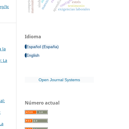
matemáticas
aprendizaje
estrés
testimonio
g/lic
exigencias laborales
Idioma
Español (España)
 la
English
: La
Open Journal Systems
al:
Número actual
:
La