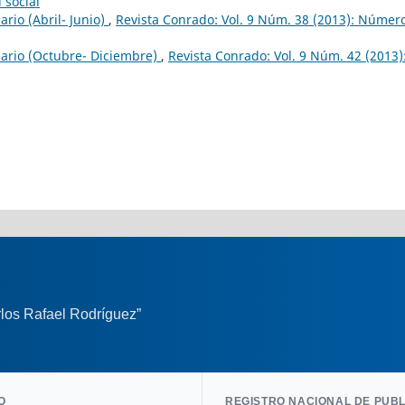
 social
rio (Abril- Junio)
,
Revista Conrado: Vol. 9 Núm. 38 (2013): Númer
ario (Octubre- Diciembre)
,
Revista Conrado: Vol. 9 Núm. 42 (2013)
los Rafael Rodríguez”
O
REGISTRO NACIONAL DE PUB