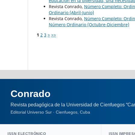
educación en la diversidad, una necesidad
Revista Conrado,
Número Completo: Ordina
Ordinario (Abril-Junio)
Revista Conrado,
Número Completo: Ordin
Número Ordinario (Octubre-Diciembre)
1
2
3
>
>>
Conrado
Revista pedagógica de la Universidad de Cienfuegos “Car
Editorial Universo Sur · Cienfuegos, Cuba
ISSN ELECTRÓNICO
ISSN IMPRES