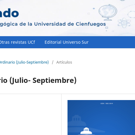
Otras revistas UCf
Editorial Universo Sur
rdinario (Julio-Septiembre)
/
Artículos
o (Julio- Septiembre)