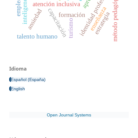
empleadores
identidad profesional
método pedagógico
atención inclusiva
enseñanza
capacitación
ansiedad
estrategia
formación
turismo
talento humano
Idioma
Español (España)
English
Open Journal Systems