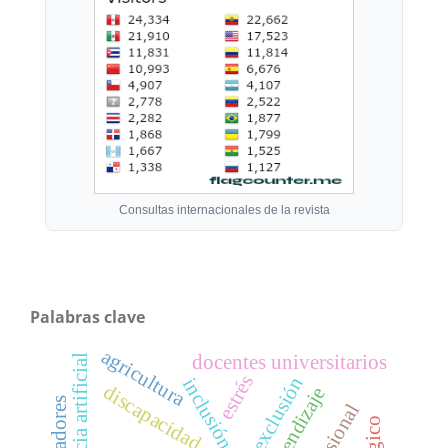
Consultas internacionales de la revista
Palabras clave
agricultura
docentes universitarios
inteligencia artificial
estrés
exclusión
inclusión
discapacidad
aprendizaje