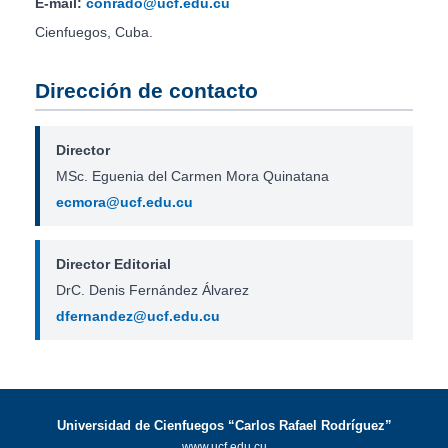
E-mail:
conrado@ucf.edu.cu
Cienfuegos, Cuba.
Dirección de contacto
Director
MSc. Eguenia del Carmen Mora Quinatana
ecmora@ucf.edu.cu
Director Editorial
DrC. Denis Fernández Álvarez
dfernandez@ucf.edu.cu
Universidad de Cienfuegos “Carlos Rafael Rodríguez”
www.ucf.edu.cu