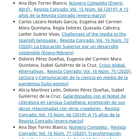
Ana Ibys Torres Blanco,
Número Completo (Enero-
Abril)
,
Revista Conrado: Vol. 15 Núm. 66 (2019): A 15
años de la Revista Conrado (enero-marzo)
Carlos Lázaro Nodals García, Eugenia del Carmen
Mora Quintana, Regla Dolores Quesada Cabrera,
Lietter Suárez Vivas,
Challenges of the media to the
spanish language
,
Revista Conrado: Vol. 16 Núm. 72
(2020): La Educación Superior por un desarrollo
sostenible (Enero-febrero)
Dolores Pérez Dueñas, Eugenia del Carmen Mora
Quintana, Isabel Gutiérrez de la Cruz,
Crisis global.
Alternativas
,
Revista Conrado: Vol. 16 Núm. 75 (2020):
Lectura y Comunicación de la ciencia en medio de la
pandemia (Julio-agosto)
Alicia Martínez León, Dolores Pérez Dueñas, Isabel
Gutiérrez de la Cruz,
Galardonados con el Nobel de
Literatura en Lengua Castellana: promoción de sus
obras relacionadas con otros creadores
,
Revista
Conrado: Vol. 15 Núm. 66 (2019): A 15 años de la
Revista Conrado (enero-marzo)
Ana Ibys Torres Blanco,
Número Completo
,
Revista
Conrado: Vol. 16 Núm. 77 (2020): Transformación