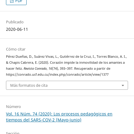
PDF
Publicado
2020-06-11
Cómo citar
Pérez Dueñas, D., Suárez Vivas, L., Gutiérrez de la Cruz, I., Torres Blanco, A. I.,
& Chapis Cabrera, E. (2020). Corazón impide la inmovilidad de los amantes a
hacer feliz.
Revista Conrado
,
16
(74), 393–397. Recuperado a partir de
https://conrado.ucf.edu.cu/index.php/conrado/article/view/1377
Más formatos de cita
Número
Vol. 16 Núm. 74 (2020): Los procesos pedagógicos en
tiempos del SARS-COV-2 (Mayo-junio)
Sección