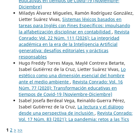
educativas en tiempos de Covid-19 (Noviembre-
Diciembre)
Miladys Álvarez Migueles, Ramón Rodríguez González,
Lietter Suárez Vivas,
Sistemas léxicos basados en
tareas para Inglés con Fines Específicos: impulsando
la alfabetización disciplinar en contabilidad
,
Revista
Conrado: Vol. 22 Núm. 111 (2026): La integridad
académica en la era de la Inteligencia Artificial
generativa: desafíos editoriales y prácticas
responsables
Hugo Freddy Torres Maya, Maylé Contrera Betarte,
Isabel Gutiérrez de la Cruz, Lietter Suárez Vivas,
Lo
estético como una dimensión esencial del hombre
ante el medio ambiente
,
Revista Conrado: Vol. 16
Núm. 77 (2020): Transformación educativas en
tiempos de Covid-19 (Noviembre-Diciembre)
Isabel Josefa Berdeal Vega, Reinaldo Guerra Pérez,
Isabel Gutiérrez de la Cruz,
La lectura y el diálogo
desde una perspectiva de inclusión
,
Revista Conrado:
Vol. 17 Núm. 83 (2021): La pandemia: retos a las Tics
1
2
>
>>