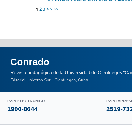
1
2
3
4
>
>>
Conrado
Revista pedagógica de la Universidad de Cienfuegos “Car
Editorial Universo Sur · Cienfuegos, Cuba
ISSN ELECTRÓNICO
ISSN IMPRES
1990-8644
2519-73