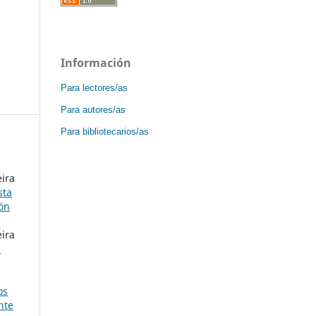
Información
Para lectores/as
Para autores/as
Para bibliotecarios/as
eira
sta
ión
eira
1
os
nte