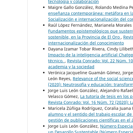
tecnología y colaboración
Maigre Gallo González, Rolando Medina P
enseñanza contemporánea: metáfora en la
Socialización e internacionalización del c
Raúl López Fernández, Marianela Morales 
Fundamentos epistemológicos que sustenta
sostenible, en la Provincia de El Oro
,
Revi
internacionalización del conocimiento
Dayana Izamar Tobar Rivera, Cindy Lilibet
Impacto de la inteligencia artificial Chatg
técnico.
,
Revista Conrado: Vol. 22 Núm. 10
academia y la sociedad
Verónica Jacqueline Guamán Gómez, Jorge 
León Reyes,
Relevance of the social scienc
(2020): Neutrosofía y educación: transfo
Jorge Luis León González, Alejandro Rafae
Velasco Gómez,
La tutoría de tesis en lo
Revista Conrado: Vol. 16 Núm. 72 (2020): L
Maricela Zúñiga Rodríguez, Coralia Juana 
alumno y el sentido del trabajo escolar d
gestión de publicaciones científicas en el 
Jorge Luis León González,
Número Especia
un Desarollo Sustentable (Número Especia