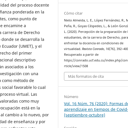
alidad del proceso docente
señanza ponderada en la
Cómo citar
ntes, como punto de
Nieto Almeida, L. E., López Fernández, R.,
 se encamine a
Peña, R., Goyas Céspedes, L., & León Gonzál
la carrera de Derecho
L. (2020). Percepción de la preparación de 
estudiantes, de la carrera de Derecho, par
o donde se desarrolla la
enfrentar la docencia en condiciones de
e Ecuador (UMET), y el
virtualidad.
Revista Conrado
,
16
(76), 392–400
erecho del primer
Recuperado a partir de
acional descriptivo
https://conrado.ucf.edu.cu/index.php/co
án asociados a los
rticle/view/1508
vestigación con una
Más formatos de cita
ico como método de
social favorable lo cual
proceso virtual. Las
Número
n valoradas como muy
Vol. 16 Núm. 76 (2020): Formas d
ocupación está en la
aprendizaje en tiempos de Covid
al cambio a lo nuevo, por
(septiembre-octubre)
idad de enseñanza y por
Sección