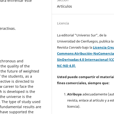
ara enfrentar este
Artículos
Licencia
eractivas.
La editorial "Universo Sur", de la
Universidad de Cienfuegos, publica la
Revista
Conrado
bajo la
Licencia Cre
Commons Atribución-NoComercia
SinDerivadas 4.0 Internacional (CC
ynchronous and
NC-ND 4.0)
.
the quality of the
 the future of weighted
f the students, as a
Usted puede compartir el material
jective is directed to
fines comerciales, siempre que:
w career to face the
h is developed is the
Atribuya
adecuadamente (aut
the universe is the
revista, enlace al artículo y a es
. The type of study used
licencia).
 fundamental results are
t have supported the