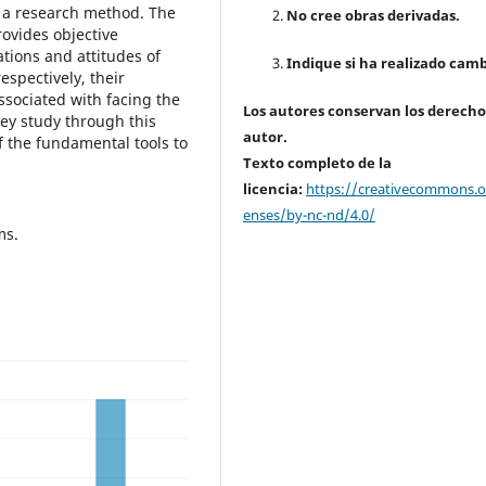
s a research method. The
No cree obras derivadas.
rovides objective
ations and attitudes of
Indique si ha realizado camb
spectively, their
ssociated with facing the
Los autores conservan los derecho
hey study through this
autor.
 the fundamental tools to
Texto completo de la
licencia:
https://creativecommons.or
enses/by-nc-nd/4.0/
ms.