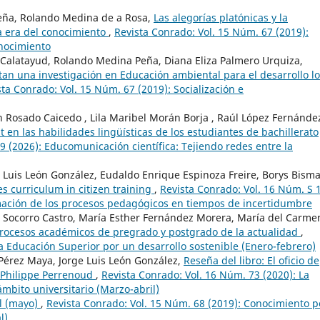
eña, Rolando Medina de a Rosa,
Las alegorías platónicas y la
 era del conocimiento
,
Revista Conrado: Vol. 15 Núm. 67 (2019):
onocimiento
Calatayud, Rolando Medina Peña, Diana Eliza Palmero Urquiza,
n una investigación en Educación ambiental para el desarrollo lo
sta Conrado: Vol. 15 Núm. 67 (2019): Socialización e
h Rosado Caicedo , Lila Maribel Morán Borja , Raúl López Fernández
pt en las habilidades lingüísticas de los estudiantes de bachillerato
9 (2026): Educomunicación científica: Tejiendo redes entre la
Luis León González, Eudaldo Enrique Espinoza Freire, Borys Bisma
es curriculum in citizen training
,
Revista Conrado: Vol. 16 Núm. S 
rmación de los procesos pedagógicos en tiempos de incertidumbre
l Socorro Castro, María Esther Fernández Morera, María del Carme
s procesos académicos de pregrado y postgrado de la actualidad
,
a Educación Superior por un desarrollo sostenible (Enero-febrero)
Pérez Maya, Jorge Luis León González,
Reseña del libro: El oficio de
e Philippe Perrenoud
,
Revista Conrado: Vol. 16 Núm. 73 (2020): La
ámbito universitario (Marzo-abril)
l (mayo)
,
Revista Conrado: Vol. 15 Núm. 68 (2019): Conocimiento p
l)