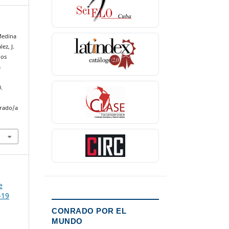
 Medina
ez, J.
los
a
.
nrado/a
e
-19
CONRADO POR EL
MUNDO