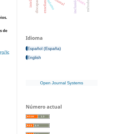
discapacidad
enseñanza
estrés
turismo
inclusión
ios.
s de
Idioma
Español (España)
g/lic
English
Open Journal Systems
Número actual