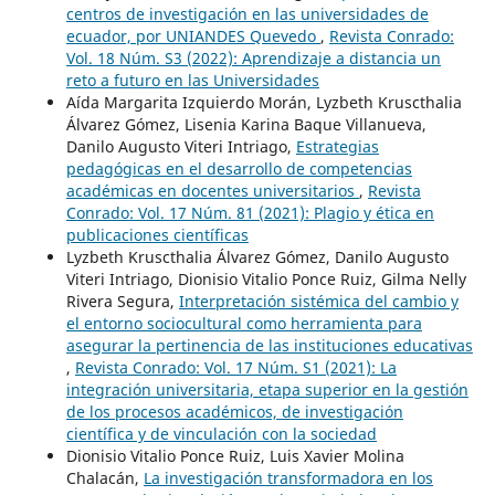
centros de investigación en las universidades de
ecuador, por UNIANDES Quevedo
,
Revista Conrado:
Vol. 18 Núm. S3 (2022): Aprendizaje a distancia un
reto a futuro en las Universidades
Aída Margarita Izquierdo Morán, Lyzbeth Kruscthalia
Álvarez Gómez, Lisenia Karina Baque Villanueva,
Danilo Augusto Viteri Intriago,
Estrategias
pedagógicas en el desarrollo de competencias
académicas en docentes universitarios
,
Revista
Conrado: Vol. 17 Núm. 81 (2021): Plagio y ética en
publicaciones científicas
Lyzbeth Kruscthalia Álvarez Gómez, Danilo Augusto
Viteri Intriago, Dionisio Vitalio Ponce Ruiz, Gilma Nelly
Rivera Segura,
Interpretación sistémica del cambio y
el entorno sociocultural como herramienta para
asegurar la pertinencia de las instituciones educativas
,
Revista Conrado: Vol. 17 Núm. S1 (2021): La
integración universitaria, etapa superior en la gestión
de los procesos académicos, de investigación
científica y de vinculación con la sociedad
Dionisio Vitalio Ponce Ruiz, Luis Xavier Molina
Chalacán,
La investigación transformadora en los