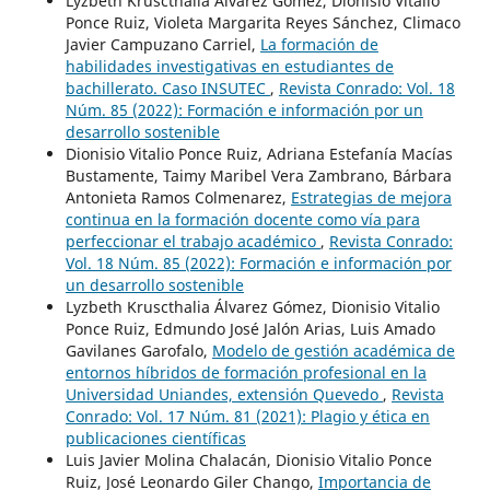
Lyzbeth Kruscthalia Álvarez Gómez, Dionisio Vitalio
Ponce Ruiz, Violeta Margarita Reyes Sánchez, Climaco
Javier Campuzano Carriel,
La formación de
habilidades investigativas en estudiantes de
bachillerato. Caso INSUTEC
,
Revista Conrado: Vol. 18
Núm. 85 (2022): Formación e información por un
desarrollo sostenible
Dionisio Vitalio Ponce Ruiz, Adriana Estefanía Macías
Bustamente, Taimy Maribel Vera Zambrano, Bárbara
Antonieta Ramos Colmenarez,
Estrategias de mejora
continua en la formación docente como vía para
perfeccionar el trabajo académico
,
Revista Conrado:
Vol. 18 Núm. 85 (2022): Formación e información por
un desarrollo sostenible
Lyzbeth Kruscthalia Álvarez Gómez, Dionisio Vitalio
Ponce Ruiz, Edmundo José Jalón Arias, Luis Amado
Gavilanes Garofalo,
Modelo de gestión académica de
entornos híbridos de formación profesional en la
Universidad Uniandes, extensión Quevedo
,
Revista
Conrado: Vol. 17 Núm. 81 (2021): Plagio y ética en
publicaciones científicas
Luis Javier Molina Chalacán, Dionisio Vitalio Ponce
Ruiz, José Leonardo Giler Chango,
Importancia de