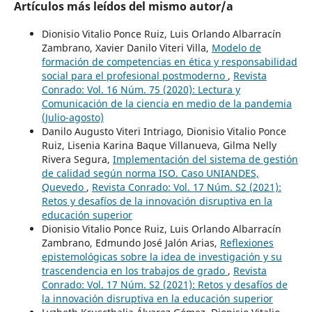
Artículos más leídos del mismo autor/a
Dionisio Vitalio Ponce Ruiz, Luis Orlando Albarracín
Zambrano, Xavier Danilo Viteri Villa,
Modelo de
formación de competencias en ética y responsabilidad
social para el profesional postmoderno
,
Revista
Conrado: Vol. 16 Núm. 75 (2020): Lectura y
Comunicación de la ciencia en medio de la pandemia
(Julio-agosto)
Danilo Augusto Viteri Intriago, Dionisio Vitalio Ponce
Ruiz, Lisenia Karina Baque Villanueva, Gilma Nelly
Rivera Segura,
Implementación del sistema de gestión
de calidad según norma ISO. Caso UNIANDES,
Quevedo
,
Revista Conrado: Vol. 17 Núm. S2 (2021):
Retos y desafíos de la innovación disruptiva en la
educación superior
Dionisio Vitalio Ponce Ruiz, Luis Orlando Albarracín
Zambrano, Edmundo José Jalón Arias,
Reflexiones
epistemológicas sobre la idea de investigación y su
trascendencia en los trabajos de grado
,
Revista
Conrado: Vol. 17 Núm. S2 (2021): Retos y desafíos de
la innovación disruptiva en la educación superior