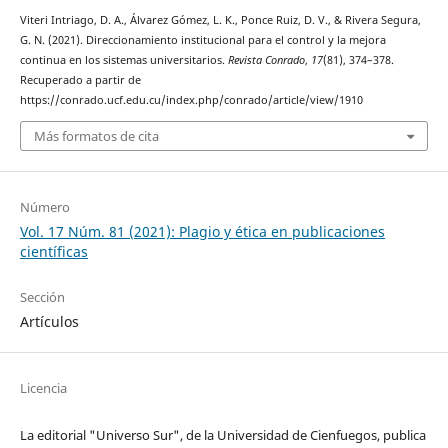
Viteri Intriago, D. A., Álvarez Gómez, L. K., Ponce Ruiz, D. V., & Rivera Segura,
G. N. (2021). Direccionamiento institucional para el control y la mejora
continua en los sistemas universitarios.
Revista Conrado
,
17
(81), 374–378.
Recuperado a partir de
https://conrado.ucf.edu.cu/index.php/conrado/article/view/1910
Más formatos de cita
Número
Vol. 17 Núm. 81 (2021): Plagio y ética en publicaciones
científicas
Sección
Artículos
Licencia
La editorial "Universo Sur", de la Universidad de Cienfuegos, publica