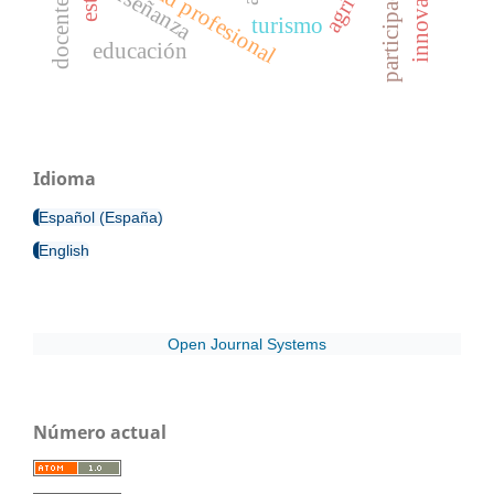
identidad profesional
participación
enseñanza
turismo
educación
Idioma
Español (España)
English
Open Journal Systems
Número actual