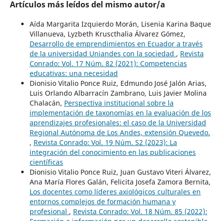
Artículos más leídos del mismo autor/a
Aída Margarita Izquierdo Morán, Lisenia Karina Baque
Villanueva, Lyzbeth Kruscthalia Álvarez Gómez,
Desarrollo de emprendimientos en Ecuador a través
de la universidad Uniandes con la sociedad
,
Revista
Conrado: Vol. 17 Núm. 82 (2021): Competencias
educativas: una necesidad
Dionisio Vitalio Ponce Ruiz, Edmundo José Jalón Arias,
Luis Orlando Albarracín Zambrano, Luis Javier Molina
Chalacán,
Perspectiva institucional sobre la
implementación de taxonomías en la evaluación de los
aprendizajes profesionales: el caso de la Universidad
Regional Autónoma de Los Andes, extensión Quevedo.
,
Revista Conrado: Vol. 19 Núm. S2 (2023): La
integración del conocimiento en las publicaciones
científicas
Dionisio Vitalio Ponce Ruiz, Juan Gustavo Viteri Álvarez,
Ana María Flores Galán, Felicita Josefa Zamora Bernita,
Los docentes como líderes axiológicos culturales en
entornos complejos de formación humana y
profesional
,
Revista Conrado: Vol. 18 Núm. 85 (2022):