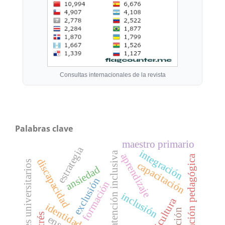
Consultas internacionales de la revista
Palabras clave
maestro primario
estrategia
integración
atención inclusiva
aprendizaje
innovación pedagógica
discapacidad
docentes universitarios
capacitación
ansiedad
exclusión
formación
inclusión
agricultura
estrés