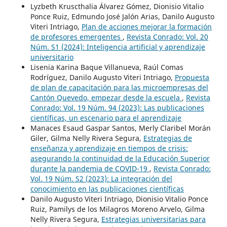
Lyzbeth Kruscthalia Álvarez Gómez, Dionisio Vitalio
Ponce Ruiz, Edmundo José Jalón Arias, Danilo Augusto
Viteri Intriago,
Plan de acciones mejorar la formación
de profesores emergentes
,
Revista Conrado: Vol. 20
Núm. S1 (2024): Inteligencia artificial y aprendizaje
universitario
Lisenia Karina Baque Villanueva, Raúl Comas
Rodríguez, Danilo Augusto Viteri Intriago,
Propuesta
de plan de capacitación para las microempresas del
Cantón Quevedo, empezar desde la escuela
,
Revista
Conrado: Vol. 19 Núm. 94 (2023): Las publicaciones
científicas, un escenario para el aprendizaje
Manaces Esaud Gaspar Santos, Merly Claribel Morán
Giler, Gilma Nelly Rivera Segura,
Estrategias de
enseñanza y aprendizaje en tiempos de crisis:
asegurando la continuidad de la Educación Superior
durante la pandemia de COVID-19
,
Revista Conrado:
Vol. 19 Núm. S2 (2023): La integración del
conocimiento en las publicaciones científicas
Danilo Augusto Viteri Intriago, Dionisio Vitalio Ponce
Ruiz, Pamilys de los Milagros Moreno Arvelo, Gilma
Nelly Rivera Segura,
Estrategias universitarias para