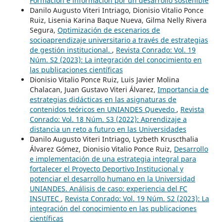
Formación e información por un desarrollo sostenible
Danilo Augusto Viteri Intriago, Dionisio Vitalio Ponce
Ruiz, Lisenia Karina Baque Nueva, Gilma Nelly Rivera
Segura,
Optimización de escenarios de
socioaprendizaje universitario a través de estrategias
de gestión institucional.
,
Revista Conrado: Vol. 19
Núm. S2 (2023): La integración del conocimiento en
las publicaciones científicas
Dionisio Vitalio Ponce Ruiz, Luis Javier Molina
Chalacan, Juan Gustavo Viteri Álvarez,
Importancia de
estrategias didácticas en las asignaturas de
contenidos teóricos en UNIANDES Quevedo
,
Revista
Conrado: Vol. 18 Núm. S3 (2022): Aprendizaje a
distancia un reto a futuro en las Universidades
Danilo Augusto Viteri Intriago, Lyzbeth Kruscthalia
Álvarez Gómez, Dionisio Vitalio Ponce Ruiz,
Desarrollo
e implementación de una estrategia integral para
fortalecer el Proyecto Deportivo Institucional y
potenciar el desarrollo humano en la Universidad
UNIANDES. Análisis de caso: experiencia del FC
INSUTEC
,
Revista Conrado: Vol. 19 Núm. S2 (2023): La
integración del conocimiento en las publicaciones
científicas