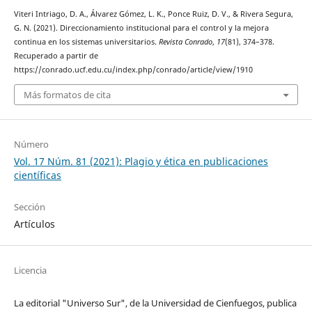
Viteri Intriago, D. A., Álvarez Gómez, L. K., Ponce Ruiz, D. V., & Rivera Segura,
G. N. (2021). Direccionamiento institucional para el control y la mejora
continua en los sistemas universitarios.
Revista Conrado
,
17
(81), 374–378.
Recuperado a partir de
https://conrado.ucf.edu.cu/index.php/conrado/article/view/1910
Más formatos de cita
Número
Vol. 17 Núm. 81 (2021): Plagio y ética en publicaciones
científicas
Sección
Artículos
Licencia
La editorial "Universo Sur", de la Universidad de Cienfuegos, publica