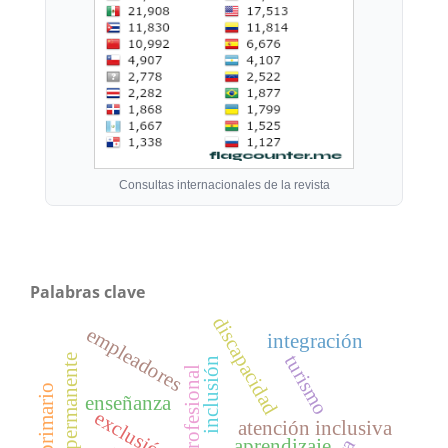
Consultas internacionales de la revista
Palabras clave
discapacidad
empleadores
integración
turismo
formación permanente
inclusión
enseñanza
exclusión
atención inclusiva
aprendizaje