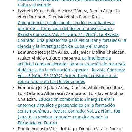
Cuba y el Mundo
Lyzbeth Kruscthalia Alvarez Gómez, Danilo Augusto
Viteri Intriago , Dionisio Vitalio Ponce Ruiz ,
Competencias profesionales en los estudiantes a
partir de la formación del docente universitario
,
Revista Conrado: Vol. 21 Núm. S1 (2025): La Revista
Conrado: una plataforma para visibilizar y fortalecer la
ciencia y la investigación de Cuba y el Mundo
Edmundo José Jalón Arias, Luis Javier Molina Chalacan,
Walter Vinicio Culque Toapanta,
La inteligencia
artificial como acelerador para la creación de recursos
didácticos en la educación superior
,
Revista Conrado:
Vol. 18 Núm. S3 (2022): Aprendizaje a distancia un
reto a futuro en las Universidades
Edmundo José Jalón Arias, Dionisio Vitalio Ponce Ruiz,
Luis Orlando Albarracín Zambrano, Luis Javier Molina
Chalacan,
Educación combinada: Sinergias entre
entornos virtuales y presenciales en la formación
contemporánea
,
Revista Conrado: Vol. 22 Núm. 108
(2026): La Revista Conrado: Transformando la
Eficiencia en Futuro
Danilo Augusto Viteri Intriago, Dionisio Vitalio Ponce