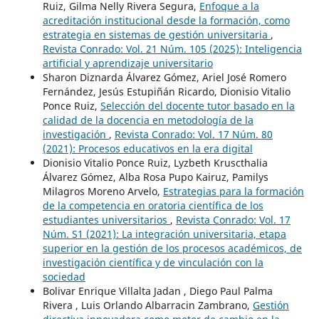
Ruiz, Gilma Nelly Rivera Segura,
Enfoque a la
acreditación institucional desde la formación, como
estrategia en sistemas de gestión universitaria
,
Revista Conrado: Vol. 21 Núm. 105 (2025): Inteligencia
artificial y aprendizaje universitario
Sharon Diznarda Álvarez Gómez, Ariel José Romero
Fernández, Jesús Estupiñán Ricardo, Dionisio Vitalio
Ponce Ruiz,
Selección del docente tutor basado en la
calidad de la docencia en metodología de la
investigación
,
Revista Conrado: Vol. 17 Núm. 80
(2021): Procesos educativos en la era digital
Dionisio Vitalio Ponce Ruiz, Lyzbeth Kruscthalia
Álvarez Gómez, Alba Rosa Pupo Kairuz, Pamilys
Milagros Moreno Arvelo,
Estrategias para la formación
de la competencia en oratoria científica de los
estudiantes universitarios
,
Revista Conrado: Vol. 17
Núm. S1 (2021): La integración universitaria, etapa
superior en la gestión de los procesos académicos, de
investigación científica y de vinculación con la
sociedad
Bolivar Enrique Villalta Jadan , Diego Paul Palma
Rivera , Luis Orlando Albarracin Zambrano,
Gestión