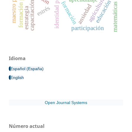
identidad profesional
maestro primario
agricultura
educación
capacitación
formación
matemáticas
ansiedad
estrés
estrategia
participación
Idioma
Español (España)
English
Open Journal Systems
Número actual