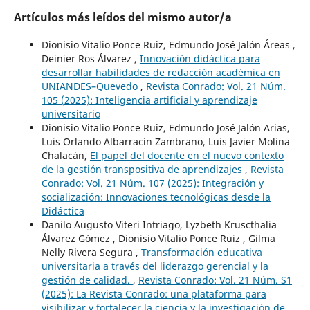
Artículos más leídos del mismo autor/a
Dionisio Vitalio Ponce Ruiz, Edmundo José Jalón Áreas ,
Deinier Ros Álvarez ,
Innovación didáctica para
desarrollar habilidades de redacción académica en
UNIANDES–Quevedo
,
Revista Conrado: Vol. 21 Núm.
105 (2025): Inteligencia artificial y aprendizaje
universitario
Dionisio Vitalio Ponce Ruiz, Edmundo José Jalón Arias,
Luis Orlando Albarracín Zambrano, Luis Javier Molina
Chalacán,
El papel del docente en el nuevo contexto
de la gestión transpositiva de aprendizajes
,
Revista
Conrado: Vol. 21 Núm. 107 (2025): Integración y
socialización: Innovaciones tecnológicas desde la
Didáctica
Danilo Augusto Viteri Intriago, Lyzbeth Kruscthalia
Álvarez Gómez , Dionisio Vitalio Ponce Ruiz , Gilma
Nelly Rivera Segura ,
Transformación educativa
universitaria a través del liderazgo gerencial y la
gestión de calidad.
,
Revista Conrado: Vol. 21 Núm. S1
(2025): La Revista Conrado: una plataforma para
visibilizar y fortalecer la ciencia y la investigación de