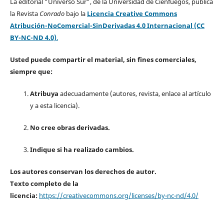
La editorial "Universo Sur", de la Universidad de Cienfuegos, publica
la Revista
Conrado
bajo la
Licencia Creative Commons
Atribución-NoComercial-SinDerivadas 4.0 Internacional (CC
BY-NC-ND 4.0)
.
Usted puede compartir el material, sin fines comerciales,
siempre que:
Atribuya
adecuadamente (autores, revista, enlace al artículo
y a esta licencia).
No cree obras derivadas.
Indique si ha realizado cambios.
Los autores conservan los derechos de autor.
Texto completo de la
licencia:
https://creativecommons.org/licenses/by-nc-nd/4.0/