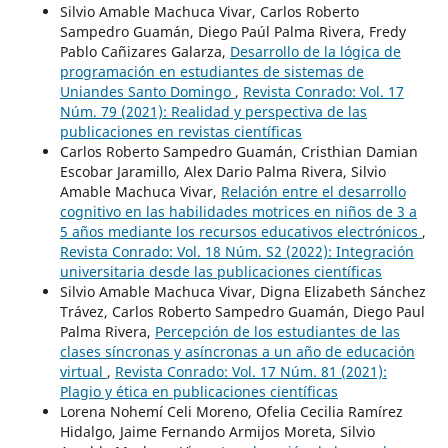
Silvio Amable Machuca Vivar, Carlos Roberto
Sampedro Guamán, Diego Paúl Palma Rivera, Fredy
Pablo Cañizares Galarza,
Desarrollo de la lógica de
programación en estudiantes de sistemas de
Uniandes Santo Domingo
,
Revista Conrado: Vol. 17
Núm. 79 (2021): Realidad y perspectiva de las
publicaciones en revistas científicas
Carlos Roberto Sampedro Guamán, Cristhian Damian
Escobar Jaramillo, Alex Dario Palma Rivera, Silvio
Amable Machuca Vivar,
Relación entre el desarrollo
cognitivo en las habilidades motrices en niños de 3 a
5 años mediante los recursos educativos electrónicos
,
Revista Conrado: Vol. 18 Núm. S2 (2022): Integración
universitaria desde las publicaciones científicas
Silvio Amable Machuca Vivar, Digna Elizabeth Sánchez
Trávez, Carlos Roberto Sampedro Guamán, Diego Paul
Palma Rivera,
Percepción de los estudiantes de las
clases síncronas y asíncronas a un año de educación
virtual
,
Revista Conrado: Vol. 17 Núm. 81 (2021):
Plagio y ética en publicaciones científicas
Lorena Nohemí Celi Moreno, Ofelia Cecilia Ramírez
Hidalgo, Jaime Fernando Armijos Moreta, Silvio