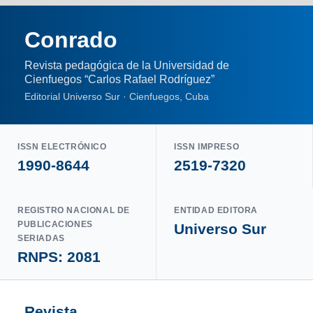
Conrado
Revista pedagógica de la Universidad de
Cienfuegos “Carlos Rafael Rodríguez”
Editorial Universo Sur · Cienfuegos, Cuba
ISSN ELECTRÓNICO
ISSN IMPRESO
1990-8644
2519-7320
REGISTRO NACIONAL DE
ENTIDAD EDITORA
PUBLICACIONES
Universo Sur
SERIADAS
RNPS: 2081
Revista