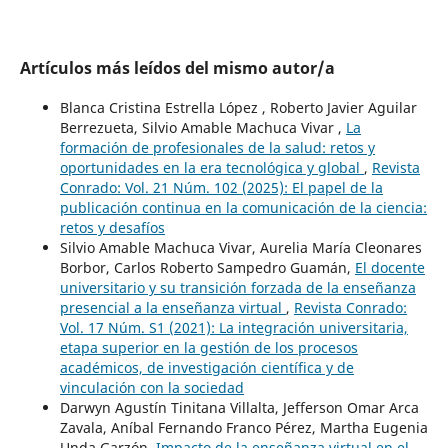
Artículos más leídos del mismo autor/a
Blanca Cristina Estrella López , Roberto Javier Aguilar
Berrezueta, Silvio Amable Machuca Vivar ,
La
formación de profesionales de la salud: retos y
oportunidades en la era tecnológica y global
,
Revista
Conrado: Vol. 21 Núm. 102 (2025): El papel de la
publicación continua en la comunicación de la ciencia:
retos y desafíos
Silvio Amable Machuca Vivar, Aurelia María Cleonares
Borbor, Carlos Roberto Sampedro Guamán,
El docente
universitario y su transición forzada de la enseñanza
presencial a la enseñanza virtual
,
Revista Conrado:
Vol. 17 Núm. S1 (2021): La integración universitaria,
etapa superior en la gestión de los procesos
académicos, de investigación científica y de
vinculación con la sociedad
Darwyn Agustín Tinitana Villalta, Jefferson Omar Arca
Zavala, Aníbal Fernando Franco Pérez, Martha Eugenia
Unda Garzón,
Impacto de la enseñanza virtual en el