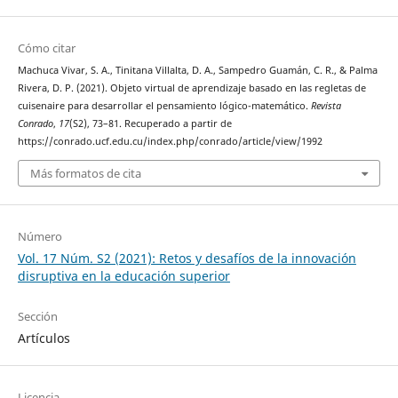
Cómo citar
Machuca Vivar, S. A., Tinitana Villalta, D. A., Sampedro Guamán, C. R., & Palma
Rivera, D. P. (2021). Objeto virtual de aprendizaje basado en las regletas de
cuisenaire para desarrollar el pensamiento lógico-matemático.
Revista
Conrado
,
17
(S2), 73–81. Recuperado a partir de
https://conrado.ucf.edu.cu/index.php/conrado/article/view/1992
Más formatos de cita
Número
Vol. 17 Núm. S2 (2021): Retos y desafíos de la innovación
disruptiva en la educación superior
Sección
Artículos
Licencia