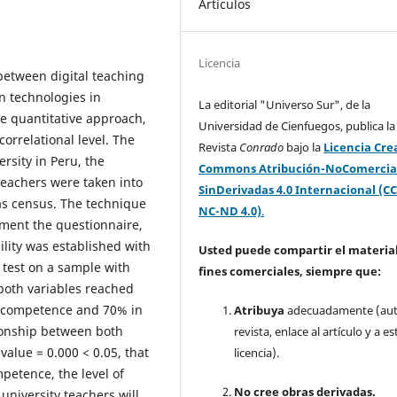
Artículos
Licencia
between digital teaching
 technologies in
La editorial "Universo Sur", de la
he quantitative approach,
Universidad de Cienfuegos, publica la
orrelational level. The
Revista
Conrado
bajo la
Licencia Cre
rsity in Peru, the
Commons Atribución-NoComercia
teachers were taken into
SinDerivadas 4.0 Internacional (CC
as census. The technique
NC-ND 4.0)
.
ument the questionnaire,
ility was established with
Usted puede compartir el material
 test on a sample with
fines comerciales, siempre que:
 both variables reached
al competence and 70% in
Atribuya
adecuadamente (aut
tionship between both
revista, enlace al artículo y a es
alue = 0.000 < 0.05, that
licencia).
mpetence, the level of
No cree obras derivadas.
niversity teachers will