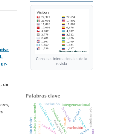
ative
l-
Consultas internacionales de la
 BY-
revista
, sin
Palabras clave
inclusión
ores,
atención inclusiva
intergeneracional
formación permanente
formación
estudiantado
identidad profesional
ansiedad
ta
turismo
formación técnica
estrés
estrategia
aprendizaje
enseñanza
exclusión