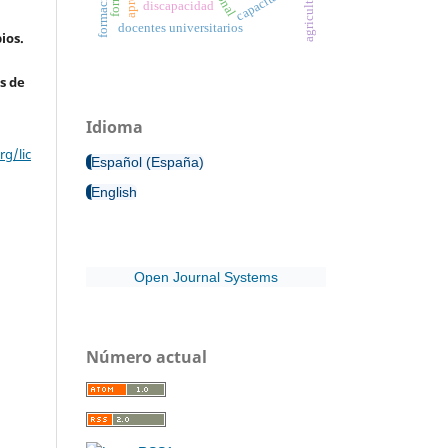
capacitación
agricultura
discapacidad
docentes universitarios
ios.
s de
Idioma
g/lic
Español (España)
English
Open Journal Systems
Número actual