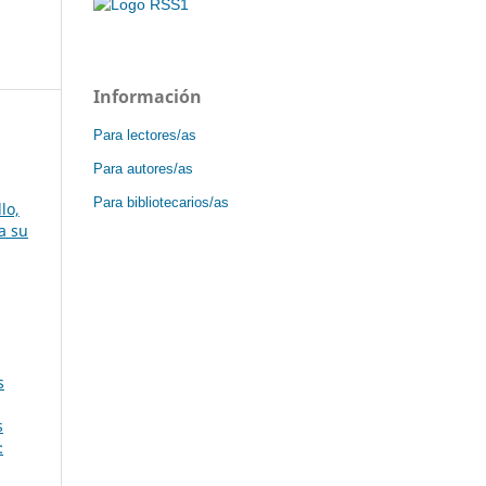
Información
Para lectores/as
Para autores/as
Para bibliotecarios/as
lo,
a su
s
s
: