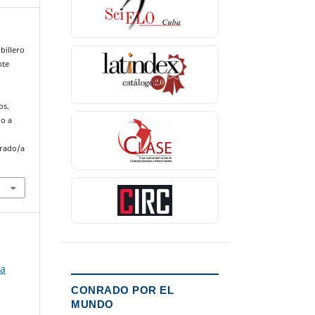
ibillero
nte
os.
do a
nrado/a
ia
CONRADO POR EL
MUNDO