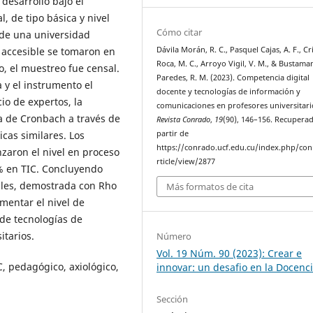
desarrolló bajo el
, de tipo básica y nivel
Cómo citar
 de una universidad
 accesible se tomaron en
Dávila Morán, R. C., Pasquel Cajas, A. F., Cr
Roca, M. C., Arroyo Vigil, V. M., & Bustama
, el muestreo fue censal.
Paredes, R. M. (2023). Competencia digital
 y el instrumento el
docente y tecnologías de información y
cio de expertos, la
comunicaciones en profesores universitari
fa de Cronbach a través de
Revista Conrado
,
19
(90), 146–156. Recupera
cas similares. Los
partir de
https://conrado.ucf.edu.cu/index.php/co
zaron el nivel en proceso
rticle/view/2877
% en TIC. Concluyendo
ables, demostrada con Rho
Más formatos de cita
ementar el nivel de
 de tecnologías de
itarios.
Número
Vol. 19 Núm. 90 (2023): Crear e
, pedagógico, axiológico,
innovar: un desafio en la Docenc
Sección