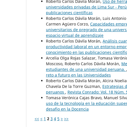
Roberto Carlos Dávila Morán,
Uso de herra
universidades privadas de Lima Sur - Per
publicaciones científicas
Roberto Carlos Dávila Morán, Luis Antoni
Carmen Agüero Corzo,
Capacidades empren
universitarios de pregrado de una univer
espacio virtual de aprendizaje
Roberto Carlos Dávila Morán,
Análisis cuan
productividad laboral en un entorno empr
conocimiento en las publicaciones científi
Arcelia Olga Rojas Salazar, Tomasa Verónic
Moscoso, Roberto Carlos Dávila Morán,
Me
estudiantes de una universidad peruana.
reto a futuro en las Universidades
Roberto Carlos Dávila Morán, Alcira Noelia 
Chavela De la Torre Guzman,
Estrategias 
peruanos
,
Revista Conrado: Vol. 18 Núm. S
Tomasa Verónica Cajas Bravo, Manuel Silva
uso de la tecnología en la educación supe
desafio en la Docencia
<<
<
1
2
3
4
5
>
>>