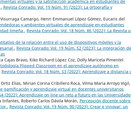
mientas virtuales y la satisfacción académica en estudiantes de
ú
,
Revista Conrado: Vol. 19 Núm. 91 (2023): La ortografía y
o Visurraga Camargo, Henri Emmanuel López Gómez, Eucaris del
dedoras y ambientes virtuales de aprendizaje en estudiantes
sidad limeña
,
Revista Conrado: Vol. 18 Núm. 86 (2022): La Revista 
titativo de la relación entre el uso de dispositivos móviles y la
esarial
,
Revista Conrado: Vol. 19 Núm. S2 (2023): La integración de
cas
a Cajas Bravo, Kiko Richard López Coz, Dolly Maricela Pimentel
todología Flipped Classroom en el aprendizaje autónomo en
,
Revista Conrado: Vol. 18 Núm. S3 (2022): Aprendizaje a distancia 
Ortiz Elías, Mirian Corina Cribillero Roca, Vilma Maria Arroyo Vigil,
de gamificación y aprendizaje virtual en docentes universitarios
4 (2022): Aprendizaje on-line un reto a futuro en las Universidade
 Infantes, Roberto Carlos Dávila Morán,
Percepción docente sobre 
rior
,
Revista Conrado: Vol. 19 Núm. 90 (2023): Crear e innovar: un