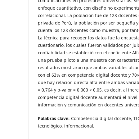
comunicaciones en profesores universitarios. Se 
enfoque cuantitativo, con diseño no experimental
correlacional. La población fue de 128 docentes
privada de Perú, la población por ser pequeña y
cuenta los 128 docentes como muestra, por tanto
La técnica para recoger los datos fue la encuesta
cuestionario, los cuales fueron validados por jui
confiabilidad se estableció con el coeficiente Al
una prueba piloto a una muestra con característi
resultados mostraron que ambas variables alcan
con el 63% en competencia digital docente y 70
que hay relación directa alta entre ambas vari
= 0.764 y p-valor = 0.000 < 0.05, es decir, al incr
competencia digital docente aumentará el nivel
información y comunicación en docentes univers
Palabras clave:
Competencia digital docente, TIC
tecnológico, informacional.