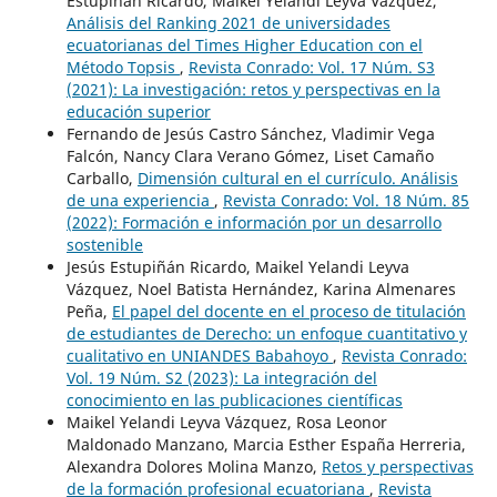
Estupiñán Ricardo, Maikel Yelandi Leyva Vázquez,
Análisis del Ranking 2021 de universidades
ecuatorianas del Times Higher Education con el
Método Topsis
,
Revista Conrado: Vol. 17 Núm. S3
(2021): La investigación: retos y perspectivas en la
educación superior
Fernando de Jesús Castro Sánchez, Vladimir Vega
Falcón, Nancy Clara Verano Gómez, Liset Camaño
Carballo,
Dimensión cultural en el currículo. Análisis
de una experiencia
,
Revista Conrado: Vol. 18 Núm. 85
(2022): Formación e información por un desarrollo
sostenible
Jesús Estupiñán Ricardo, Maikel Yelandi Leyva
Vázquez, Noel Batista Hernández, Karina Almenares
Peña,
El papel del docente en el proceso de titulación
de estudiantes de Derecho: un enfoque cuantitativo y
cualitativo en UNIANDES Babahoyo
,
Revista Conrado:
Vol. 19 Núm. S2 (2023): La integración del
conocimiento en las publicaciones científicas
Maikel Yelandi Leyva Vázquez, Rosa Leonor
Maldonado Manzano, Marcia Esther España Herreria,
Alexandra Dolores Molina Manzo,
Retos y perspectivas
de la formación profesional ecuatoriana
,
Revista