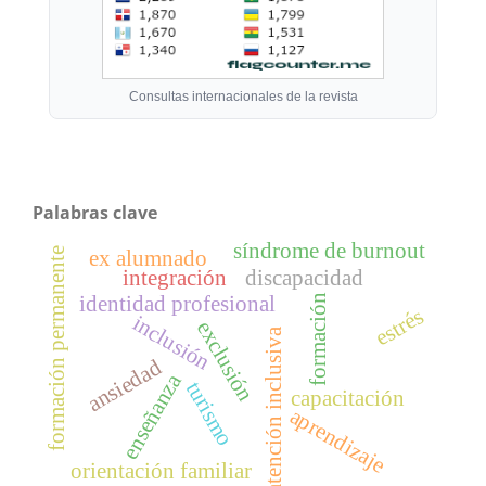
Consultas internacionales de la revista
Palabras clave
síndrome de burnout
formación permanente
ex alumnado
integración
discapacidad
identidad profesional
formación
estrés
inclusión
exclusión
atención inclusiva
ansiedad
enseñanza
turismo
capacitación
aprendizaje
orientación familiar