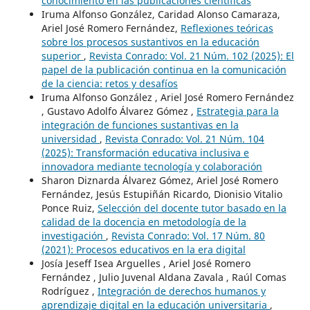
conocimiento en las publicaciones científicas
Iruma Alfonso González, Caridad Alonso Camaraza,
Ariel José Romero Fernández,
Reflexiones teóricas
sobre los procesos sustantivos en la educación
superior
,
Revista Conrado: Vol. 21 Núm. 102 (2025): El
papel de la publicación continua en la comunicación
de la ciencia: retos y desafíos
Iruma Alfonso González , Ariel José Romero Fernández
, Gustavo Adolfo Álvarez Gómez ,
Estrategia para la
integración de funciones sustantivas en la
universidad
,
Revista Conrado: Vol. 21 Núm. 104
(2025): Transformación educativa inclusiva e
innovadora mediante tecnología y colaboración
Sharon Diznarda Álvarez Gómez, Ariel José Romero
Fernández, Jesús Estupiñán Ricardo, Dionisio Vitalio
Ponce Ruiz,
Selección del docente tutor basado en la
calidad de la docencia en metodología de la
investigación
,
Revista Conrado: Vol. 17 Núm. 80
(2021): Procesos educativos en la era digital
Josía Jeseff Isea Arguelles , Ariel José Romero
Fernández , Julio Juvenal Aldana Zavala , Raúl Comas
Rodríguez ,
Integración de derechos humanos y
aprendizaje digital en la educación universitaria
,