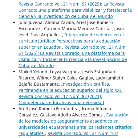
Revista Conrado: Vol. 21 Núm. S1 (2025): La Revista
Conrado: una plataforma para visibilizar y fortalecer la
ciencia y la investigación de Cuba y el Mundo
Julio Juvenal Aldana Zavala, Ariel José Romero
Fernández , Carmen Marina Méndez Cabrita , Josía
Jeseff Isea Argüelles ,
Integración de saberes en el
currículo jurídico: Perspectivas para la educación
superior en Ecuador
,
Revista Conrado: Vol. 21 Núm.
S1 (2025): La Revista Conrado: una plataforma para
visibilizar y fortalecer la ciencia y la investigación de
Cuba y el Mundo
Maikel Yelandi Leyva Vázquez, Jesús Estupiñán
Ricardo, Wilmer Stalyn Coles Gaglay, Lady Jamileth
Bajaña Bustamante,
Investigación científica.
Pertinencia en la educación superior del siglo XXI
,
Revista Conrado: Vol. 17 Núm. 82 (2021):
Competencias educativas: una necesidad
Ariel José Romero Fernández , Iruma Alfonso
González, Gustavo Adolfo Alvarez Gómez ,
Evaluación
de los modelos de aseguramiento académico en
universidades ecuatorianas ante los recientes criterios
regulatorios
,
Revista Conrado: Vol. 21 Núm. 107