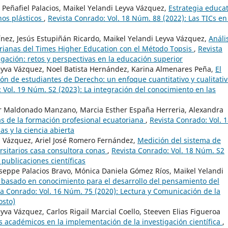
 Peñafiel Palacios, Maikel Yelandi Leyva Vázquez,
Estrategia educat
hos plásticos
,
Revista Conrado: Vol. 18 Núm. 88 (2022): Las TICs en
ínez, Jesús Estupiñán Ricardo, Maikel Yelandi Leyva Vázquez,
Análi
rianas del Times Higher Education con el Método Topsis
,
Revista
igación: retos y perspectivas en la educación superior
Leyva Vázquez, Noel Batista Hernández, Karina Almenares Peña,
El
ión de estudiantes de Derecho: un enfoque cuantitativo y cualitati
 Vol. 19 Núm. S2 (2023): La integración del conocimiento en las
or Maldonado Manzano, Marcia Esther España Herreria, Alexandra
as de la formación profesional ecuatoriana
,
Revista Conrado: Vol. 
as y la ciencia abierta
a Vázquez, Ariel José Romero Fernández,
Medición del sistema de
rsitarios casa consultora conas
,
Revista Conrado: Vol. 18 Núm. S2
 publicaciones científicas
seppe Palacios Bravo, Mónica Daniela Gómez Ríos, Maikel Yelandi
asado en conocimiento para el desarrollo del pensamiento del
ta Conrado: Vol. 16 Núm. 75 (2020): Lectura y Comunicación de la
osto)
yva Vázquez, Carlos Rigail Marcial Coello, Steeven Elias Figueroa
s académicos en la implementación de la investigación científica
,