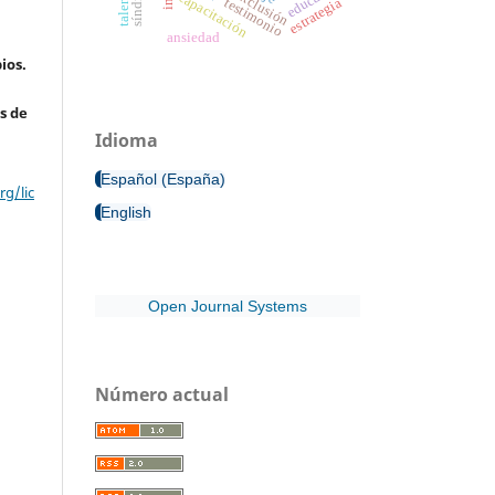
exclusión
capacitación
estrategia
testimonio
ansiedad
ios.
s de
Idioma
Español (España)
g/lic
English
Open Journal Systems
Número actual