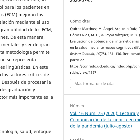
2020-07-07
ol para los pacientes en
sos (FCM) mejoran los
Cómo citar
relación mediante el uso
 gran utilidad de los FCM,
Quiroz Martínez, M. Ángel, Arguello Ruiz, R
Gómez Ríos, M. D., & Leyva Vázquez, M. Y. 
ones. De esta manera,
Evaluación de potencial del internet de las
 mentales y ser de gran
en la salud mediante mapas cognitivos dif
sta metodología permite
Revista Conrado
,
16
(75), 131–136. Recupera
que se representa
partir de
es lingüísticas. En este
https://conrado.ucf.edu.cu/index.php/co
rticle/view/1397
os factores críticos de
d. Después de procesar la
Más formatos de cita
, desgraduación y
actor más importante es la
Número
Vol. 16 Núm. 75 (2020): Lectura y
Comunicación de la ciencia en m
de la pandemia (Julio-agosto)
ecnología, salud, enfoque