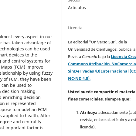
Sección
Artículos
Licencia
almost every aspect in our
La editorial "Universo Sur", de la
tor has taken advantage of
technologies can be used
Universidad de Cienfuegos, publica la
art devices to the
Revista
Conrado
bajo la
Licencia Cre
g and control systems for
Commons Atribución-NoComercia
ve Maps (FCM) improve
SinDerivadas 4.0 Internacional (CC
elationship by using fuzzy
NC-ND 4.0)
.
lity of FCM, they have been
y can be used to
n decision making
Usted puede compartir el material
d enriching decision
fines comerciales, siempre que:
on is represented
propose to model an FCM
Atribuya
adecuadamente (aut
s applied to health. After
revista, enlace al artículo y a es
egree and centrality
licencia).
st important factor is