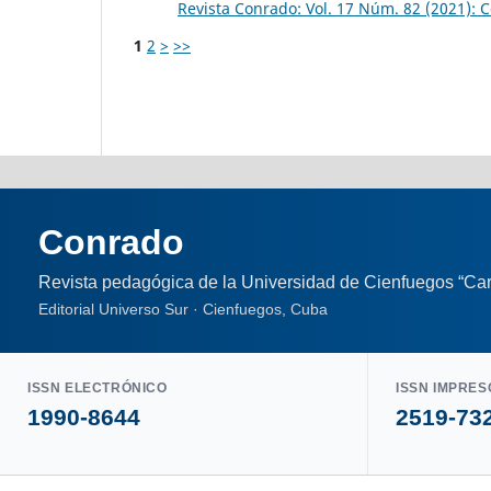
Revista Conrado: Vol. 17 Núm. 82 (2021):
1
2
>
>>
Conrado
Revista pedagógica de la Universidad de Cienfuegos “Car
Editorial Universo Sur · Cienfuegos, Cuba
ISSN ELECTRÓNICO
ISSN IMPRES
1990-8644
2519-73