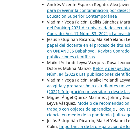
Andrés Vicente Esparza Regato, Alex Javier
para prevenir la contaminación por desec
Ecucación Superior Contemporánea
Vladimir Vega Falcón, Belkis Sánchez Mart
del Ranking 2021 de universidades ecuato
Conrado: Vol. 17 Núm. S3 (2021): La invest
Jesús Estupiñán Ricardo, Maikel Yelandi 
papel del docente en el proceso de titulac
en UNIANDES Babahoyo
,
Revista Conrado:
publicaciones científicas
Maikel Yelandi Leyva Vázquez, Rosa Leon
Dolores Molina Manzo,
Retos y perspectiv
Núm. 84 (2022): Las publicaciones científic
Vladimir Vega Falcón, Maikel Yelandi Leyv
acogida y preparación a estudiantes unive
(2022): Integración universitaria desde las
Miguel Ángel Quiroz Martínez, Johnny Giu
Leyva Vázquez,
Modelo de recomendación b
trabajo con objetos de aprendizaje
,
Revis
ciencia en medio de la pandemia (Julio-ag
Jesús Estupiñán Ricardo, Maikel Yelandi Le
Colin,
Importancia de la preparación de lo