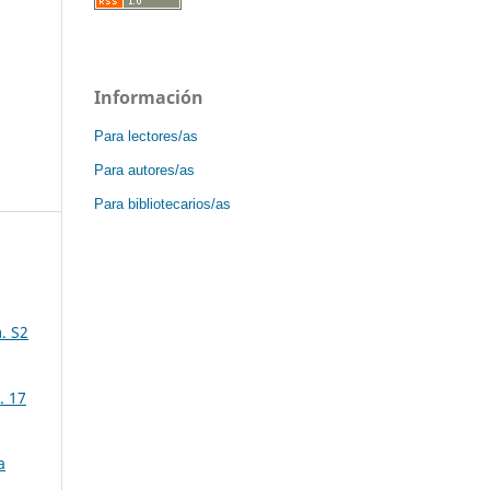
Información
Para lectores/as
Para autores/as
Para bibliotecarios/as
. S2
. 17
a