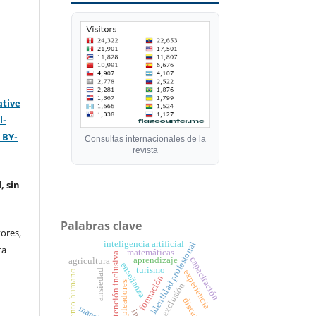
ative
l-
 BY-
Consultas internacionales de la
revista
, sin
Palabras clave
ores,
inteligencia artificial
identidad profesional
ta
matemáticas
atención inclusiva
capacitación
aprendizaje
agricultura
enseñanza
turismo
ansiedad
experiencia
talento humano
formación
empleadores
exclusión