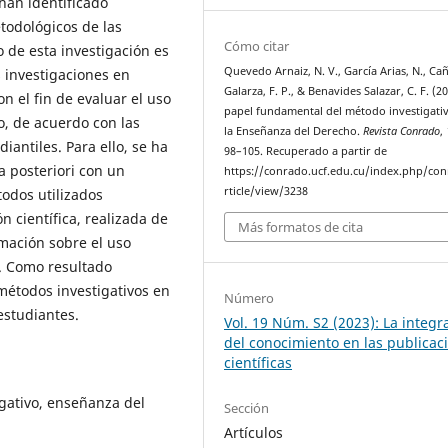
han identificado
etodológicos de las
Cómo citar
o de esta investigación es
Quevedo Arnaiz, N. V., García Arias, N., Ca
 investigaciones en
Galarza, F. P., & Benavides Salazar, C. F. (20
n el fin de evaluar el uso
papel fundamental del método investigati
o, de acuerdo con las
la Enseñanza del Derecho.
Revista Conrado
,
antiles. Para ello, se ha
98–105. Recuperado a partir de
a posteriori con un
https://conrado.ucf.edu.cu/index.php/co
rticle/view/3238
odos utilizados
n científica, realizada de
Más formatos de cita
rmación sobre el uso
s. Como resultado
métodos investigativos en
Número
estudiantes.
Vol. 19 Núm. S2 (2023): La integr
del conocimiento en las publicac
científicas
gativo, enseñanza del
Sección
Artículos