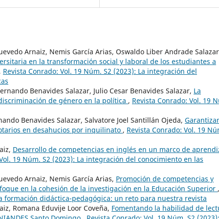
uevedo Arnaiz, Nemis García Arias, Oswaldo Liber Andrade Salazar
ersitaria en la transformación social y laboral de los estudiantes a
,
Revista Conrado: Vol. 19 Núm. S2 (2023): La integración del
cas
ernando Benavides Salazar, Julio Cesar Benavides Salazar,
La
iscriminación de género en la política
,
Revista Conrado: Vol. 19 
rnando Benavides Salazar, Salvatore Joel Santillán Ojeda,
Garantiza
otarios en desahucios por inquilinato
,
Revista Conrado: Vol. 19 Nú
aiz,
Desarrollo de competencias en inglés en un marco de aprendi
Vol. 19 Núm. S2 (2023): La integración del conocimiento en las
uevedo Arnaiz, Nemis García Arias,
Promoción de competencias y
nfoque en la cohesión de la investigación en la Educación Superior
La formación didáctica-pedagógica: un reto para nuestra revista
aiz, Romana Eduvije Loor Coveña,
Fomentando la habilidad de lect
en UNIANDES Santo Domingo
,
Revista Conrado: Vol. 19 Núm. S2 (2023):