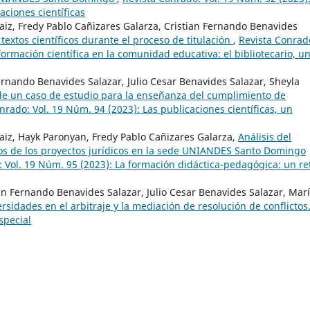
aciones científicas
iz, Fredy Pablo Cañizares Galarza, Cristian Fernando Benavides
textos científicos durante el proceso de titulación
,
Revista Conrad
formación científica en la comunidad educativa: el bibliotecario, u
rnando Benavides Salazar, Julio Cesar Benavides Salazar, Sheyla
de un caso de estudio para la enseñanza del cumplimiento de
nrado: Vol. 19 Núm. 94 (2023): Las publicaciones científicas, un
aiz, Hayk Paronyan, Fredy Pablo Cañizares Galarza,
Análisis del
s de los proyectos jurídicos en la sede UNIANDES Santo Domingo
 Vol. 19 Núm. 95 (2023): La formación didáctica-pedagógica: un re
an Fernando Benavides Salazar, Julio Cesar Benavides Salazar, Mar
ersidades en el arbitraje y la mediación de resolución de conflictos
special