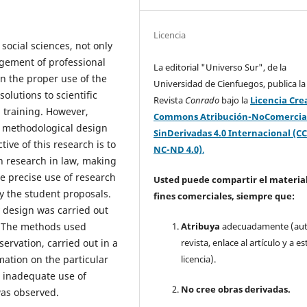
Licencia
social sciences, not only
agement of professional
La editorial "Universo Sur", de la
 on the proper use of the
Universidad de Cienfuegos, publica la
olutions to scientific
Revista
Conrado
bajo la
Licencia Cre
h training. However,
Commons Atribución-NoComercia
e methodological design
SinDerivadas 4.0 Internacional (CC
tive of this research is to
NC-ND 4.0)
.
n research in law, making
he precise use of research
Usted puede compartir el material
y the student proposals.
fines comerciales, siempre que:
y design was carried out
. The methods used
Atribuya
adecuadamente (aut
ervation, carried out in a
revista, enlace al artículo y a es
mation on the particular
licencia).
n inadequate use of
No cree obras derivadas.
was observed.