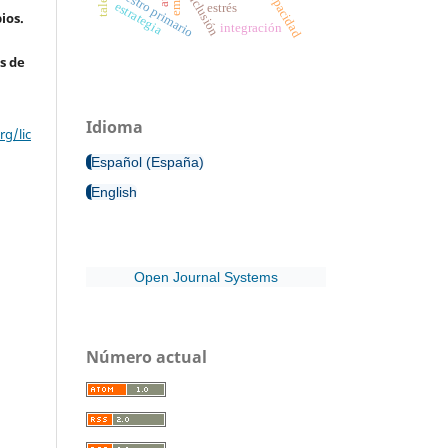
discapacidad
maestro primario
inclusión
estrategia
estrés
ios.
integración
s de
Idioma
g/lic
Español (España)
English
Open Journal Systems
Número actual