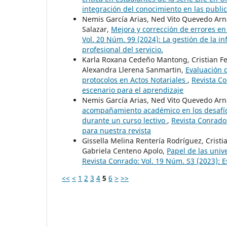
integración del conocimiento en las public
Nemis García Arias, Ned Vito Quevedo Arna
Salazar,
Mejora y corrección de errores en 
Vol. 20 Núm. 99 (2024): La gestión de la in
profesional del servicio.
Karla Roxana Cedeño Mantong, Cristian Fe
Alexandra Llerena Sanmartin,
Evaluación 
protocolos en Actos Notariales
,
Revista Co
escenario para el aprendizaje
Nemis García Arias, Ned Vito Quevedo Arn
acompañamiento académico en los desafío
durante un curso lectivo
,
Revista Conrado:
para nuestra revista
Gissella Melina Rentería Rodríguez, Cristi
Gabriela Centeno Apolo,
Papel de las univ
Revista Conrado: Vol. 19 Núm. S3 (2023): E
<<
<
1
2
3
4
5
6
>
>>