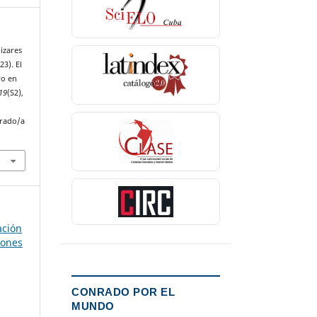
ñizares
23). El
vo en
19
(S2),
nrado/a
ación
iones
CONRADO POR EL
MUNDO