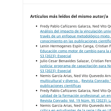
Artículos más leídos del mismo autor/a
Fredy Pablo Cañizares Galarza, Ned Vito Q
Análisis del impacto de la vinculación univ
través de un enfoque metodológico mixto
conocimiento en las publicaciones científi
Lenin Hermogenes Espín Canga, Cristian F
Educación como motor de cambio para la d
S3 (2023): Especial
Julio Cesar Benavides Salazar, Cristian Fe
justicia: programa de capacitación para N
S3 (2023): Especial
Nemis García Arias, Ned Vito Quevedo Arn
multicultural y diverso.
,
Revista Conrado: 
publicaciones científicas
Fredy Pablo Cañizares Galarza, Ned Vito Q
calidad de la formación profesional: un e
Revista Conrado: Vol. 19 Núm. 95 (2023): 
Nemis García Arias, Ned Vito Quevedo Arn
crítica en estudiantes de la serie Life 