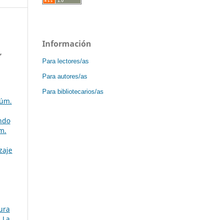
Información
,
Para lectores/as
Para autores/as
Para bibliotecarios/as
Núm.
ndo
m.
zaje
,
ura
 La