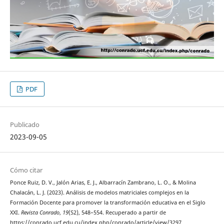
PDF
Publicado
2023-09-05
Cómo citar
Ponce Ruiz, D. V., Jalón Arias, E. J., Albarracín Zambrano, L. O., & Molina
Chalacán, L. J. (2023). Análisis de modelos matriciales complejos en la
Formación Docente para promover la transformación educativa en el Siglo
XXI.
Revista Conrado
,
19
(S2), 548–554. Recuperado a partir de
https://conrado.ucf.edu.cu/index.php/conrado/article/view/3297