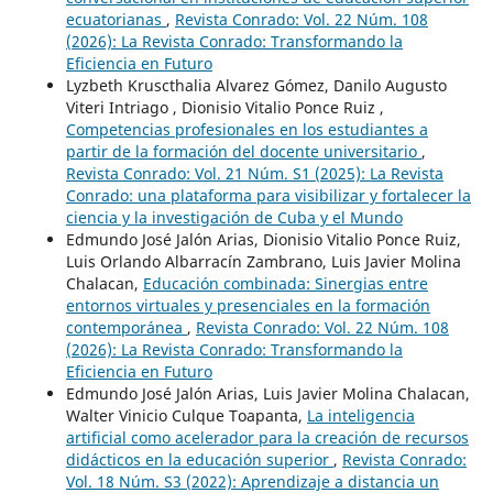
ecuatorianas
,
Revista Conrado: Vol. 22 Núm. 108
(2026): La Revista Conrado: Transformando la
Eficiencia en Futuro
Lyzbeth Kruscthalia Alvarez Gómez, Danilo Augusto
Viteri Intriago , Dionisio Vitalio Ponce Ruiz ,
Competencias profesionales en los estudiantes a
partir de la formación del docente universitario
,
Revista Conrado: Vol. 21 Núm. S1 (2025): La Revista
Conrado: una plataforma para visibilizar y fortalecer la
ciencia y la investigación de Cuba y el Mundo
Edmundo José Jalón Arias, Dionisio Vitalio Ponce Ruiz,
Luis Orlando Albarracín Zambrano, Luis Javier Molina
Chalacan,
Educación combinada: Sinergias entre
entornos virtuales y presenciales en la formación
contemporánea
,
Revista Conrado: Vol. 22 Núm. 108
(2026): La Revista Conrado: Transformando la
Eficiencia en Futuro
Edmundo José Jalón Arias, Luis Javier Molina Chalacan,
Walter Vinicio Culque Toapanta,
La inteligencia
artificial como acelerador para la creación de recursos
didácticos en la educación superior
,
Revista Conrado:
Vol. 18 Núm. S3 (2022): Aprendizaje a distancia un