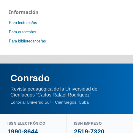
Información
Para lectores/as
Para autores/as
Para bibliotecarios/as
Conrado
Revista pedagógica de la Universidad de
Cienfuegos “Carlos Rafael Rodríguez”
Editorial Universo Sur · Cienfuegos, Cuba
ISSN ELECTRÓNICO
ISSN IMPRESO
1990-8644
2519-7320