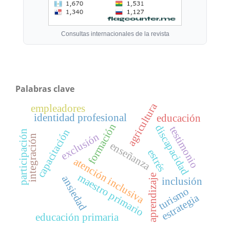
Consultas internacionales de la revista
Palabras clave
agricultura
empleadores
identidad profesional
educación
formación
discapacidad
testimonio
capacitación
participación
exclusión
integración
enseñanza
estrés
atención inclusiva
maestro primario
aprendizaje
ansiedad
inclusión
turismo
estrategia
educación primaria