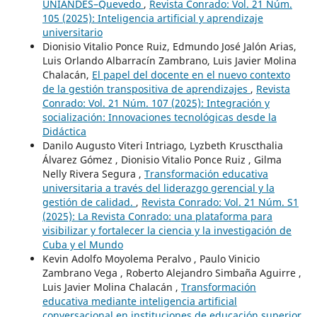
UNIANDES–Quevedo
,
Revista Conrado: Vol. 21 Núm.
105 (2025): Inteligencia artificial y aprendizaje
universitario
Dionisio Vitalio Ponce Ruiz, Edmundo José Jalón Arias,
Luis Orlando Albarracín Zambrano, Luis Javier Molina
Chalacán,
El papel del docente en el nuevo contexto
de la gestión transpositiva de aprendizajes
,
Revista
Conrado: Vol. 21 Núm. 107 (2025): Integración y
socialización: Innovaciones tecnológicas desde la
Didáctica
Danilo Augusto Viteri Intriago, Lyzbeth Kruscthalia
Álvarez Gómez , Dionisio Vitalio Ponce Ruiz , Gilma
Nelly Rivera Segura ,
Transformación educativa
universitaria a través del liderazgo gerencial y la
gestión de calidad.
,
Revista Conrado: Vol. 21 Núm. S1
(2025): La Revista Conrado: una plataforma para
visibilizar y fortalecer la ciencia y la investigación de
Cuba y el Mundo
Kevin Adolfo Moyolema Peralvo , Paulo Vinicio
Zambrano Vega , Roberto Alejandro Simbaña Aguirre ,
Luis Javier Molina Chalacán ,
Transformación
educativa mediante inteligencia artificial
conversacional en instituciones de educación superior