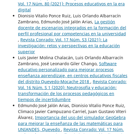
Vol. 17 Núm. 80 (2021): Procesos educativos en la era
digital
Dionisio Vitalio Ponce Ruiz, Luis Orlando Albarracín
Zambrano, Edmundo José Jalón Arias,
La gestión
docente de escenarios integrados en la formación del
perfil profesional por competencias en la universidad
,
Revista Conrado: Vol. 17 Núm. S3 (2021): La
investigación: retos y perspectivas en la educación
superior
Luis Javier Molina Chalacán, Luis Orlando Albarracín
Zambrano, José Leonardo Giler Chango,
Software
educativo personalizado para mejorar procesos
enseñanza aprendizaje, en centros educativos fiscales
del distrito Quevedo-Mocache 2018
,
Revista Conrado:
Vol. 16 Núm. S 1 (2020): Neutrosofía y educación:
transformación de los procesos pedagógicos en
tiempos de incertidumbre
Edmundo José Jalón Arias, Dionisio Vitalio Ponce Ruiz,
Climaco Javier Campuzano Carriel, Juan Gustavo Viteri
Álvarez,
Importancia del uso del simulador GeoGebra
para mejorar la enseñanza de las matemáticas para
UNIANDES, Quevedo
,
Revista Conrado: Vol. 17 Núm.