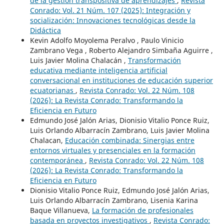
de la gestión transpositiva de aprendizajes
,
Revista
Conrado: Vol. 21 Núm. 107 (2025): Integración y
socialización: Innovaciones tecnológicas desde la
Didáctica
Kevin Adolfo Moyolema Peralvo , Paulo Vinicio
Zambrano Vega , Roberto Alejandro Simbaña Aguirre ,
Luis Javier Molina Chalacán ,
Transformación
educativa mediante inteligencia artificial
conversacional en instituciones de educación superior
ecuatorianas
,
Revista Conrado: Vol. 22 Núm. 108
(2026): La Revista Conrado: Transformando la
Eficiencia en Futuro
Edmundo José Jalón Arias, Dionisio Vitalio Ponce Ruiz,
Luis Orlando Albarracín Zambrano, Luis Javier Molina
Chalacan,
Educación combinada: Sinergias entre
entornos virtuales y presenciales en la formación
contemporánea
,
Revista Conrado: Vol. 22 Núm. 108
(2026): La Revista Conrado: Transformando la
Eficiencia en Futuro
Dionisio Vitalio Ponce Ruiz, Edmundo José Jalón Arias,
Luis Orlando Albarracín Zambrano, Lisenia Karina
Baque Villanueva,
La formación de profesionales
basada en proyectos investigativos
,
Revista Conrado: