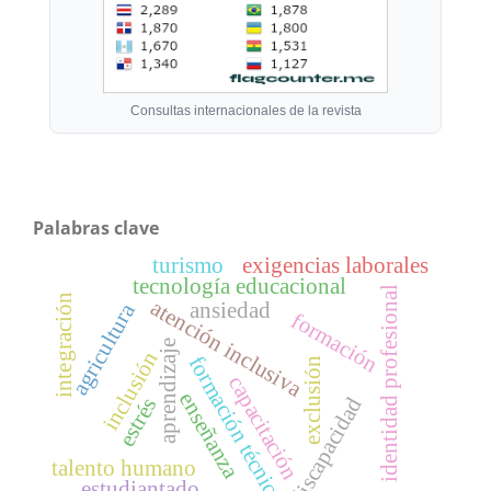
Consultas internacionales de la revista
Palabras clave
turismo
exigencias laborales
tecnología educacional
identidad profesional
integración
atención inclusiva
ansiedad
agricultura
formación
aprendizaje
inclusión
formación técnica
exclusión
capacitación
enseñanza
discapacidad
estrés
talento humano
estudiantado