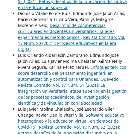
S2 (2021): Retos y desafíos de la innovación disruptiva
en la educación superior
Dionisio Vitalio Ponce Ruiz, Edmundo José Jalón Arias,
Karen Clemencia Triviño Vera, Pamilys Milagros
Moreno Arvelo,
Desarrollo de competencias
curriculares en docentes universitarios. Talleres
experimentales metodológicos
,
Revista Conrado: Vol.
17 Núm. 80 (2021): Procesos educativos en la era
digital
Luis Orlando Albarracin Zambrano, Edmundo José
Jalón Arias, Luis Javier Molina Chalacan, Gilma Nelly
Rivera Segura, Karina Pérez Teruel,
Enfoques teóricos
sobre desarrollo del pensamiento ingenieril en
automatización y control para Uniandes, Quevedo
,
Revista Conrado: Vol. 17 Núm. S1 (2021): La
integración universitaria, etapa superior en la gestión
de los procesos académicos, de investigación
científica y de vinculación con la sociedad
Luis Javier Molina Chalacán, José Leonardo Giler
Chango, Xavier Danilo Viteri Villa,
Software educativo
heterogéneo y la educación virtual, en tiempos de
Covid-19
,
Revista Conrado: Vol. 17 Núm. S2 (2021):
Retos y desafíos de la innovación disruptiva en la