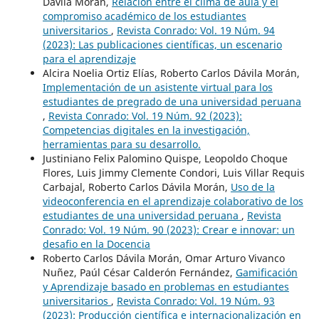
Dávila Morán,
Relación entre el clima de aula y el
compromiso académico de los estudiantes
universitarios
,
Revista Conrado: Vol. 19 Núm. 94
(2023): Las publicaciones científicas, un escenario
para el aprendizaje
Alcira Noelia Ortiz Elías, Roberto Carlos Dávila Morán,
Implementación de un asistente virtual para los
estudiantes de pregrado de una universidad peruana
,
Revista Conrado: Vol. 19 Núm. 92 (2023):
Competencias digitales en la investigación,
herramientas para su desarrollo.
Justiniano Felix Palomino Quispe, Leopoldo Choque
Flores, Luis Jimmy Clemente Condori, Luis Villar Requis
Carbajal, Roberto Carlos Dávila Morán,
Uso de la
videoconferencia en el aprendizaje colaborativo de los
estudiantes de una universidad peruana
,
Revista
Conrado: Vol. 19 Núm. 90 (2023): Crear e innovar: un
desafio en la Docencia
Roberto Carlos Dávila Morán, Omar Arturo Vivanco
Nuñez, Paúl César Calderón Fernández,
Gamificación
y Aprendizaje basado en problemas en estudiantes
universitarios
,
Revista Conrado: Vol. 19 Núm. 93
(2023): Producción científica e internacionalización en