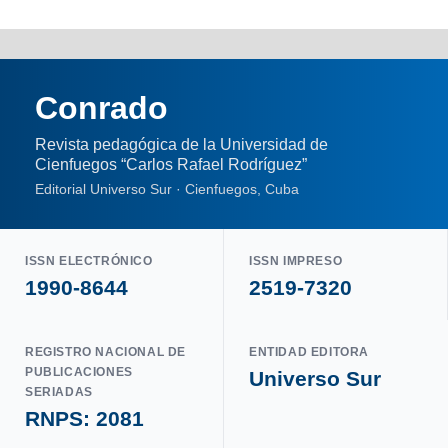
Conrado
Revista pedagógica de la Universidad de
Cienfuegos “Carlos Rafael Rodríguez”
Editorial Universo Sur · Cienfuegos, Cuba
ISSN ELECTRÓNICO
ISSN IMPRESO
1990-8644
2519-7320
REGISTRO NACIONAL DE
ENTIDAD EDITORA
PUBLICACIONES
Universo Sur
SERIADAS
RNPS: 2081