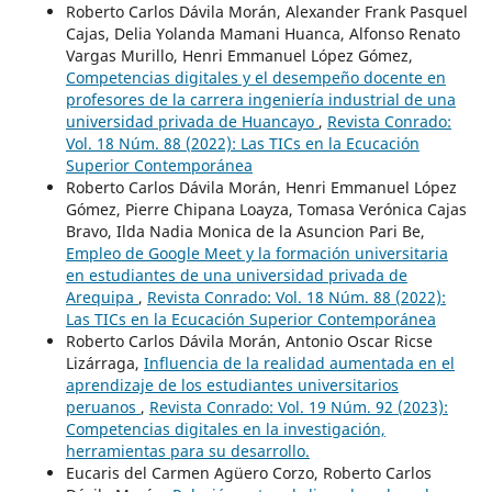
Roberto Carlos Dávila Morán, Alexander Frank Pasquel
Cajas, Delia Yolanda Mamani Huanca, Alfonso Renato
Vargas Murillo, Henri Emmanuel López Gómez,
Competencias digitales y el desempeño docente en
profesores de la carrera ingeniería industrial de una
universidad privada de Huancayo
,
Revista Conrado:
Vol. 18 Núm. 88 (2022): Las TICs en la Ecucación
Superior Contemporánea
Roberto Carlos Dávila Morán, Henri Emmanuel López
Gómez, Pierre Chipana Loayza, Tomasa Verónica Cajas
Bravo, Ilda Nadia Monica de la Asuncion Pari Be,
Empleo de Google Meet y la formación universitaria
en estudiantes de una universidad privada de
Arequipa
,
Revista Conrado: Vol. 18 Núm. 88 (2022):
Las TICs en la Ecucación Superior Contemporánea
Roberto Carlos Dávila Morán, Antonio Oscar Ricse
Lizárraga,
Influencia de la realidad aumentada en el
aprendizaje de los estudiantes universitarios
peruanos
,
Revista Conrado: Vol. 19 Núm. 92 (2023):
Competencias digitales en la investigación,
herramientas para su desarrollo.
Eucaris del Carmen Agüero Corzo, Roberto Carlos