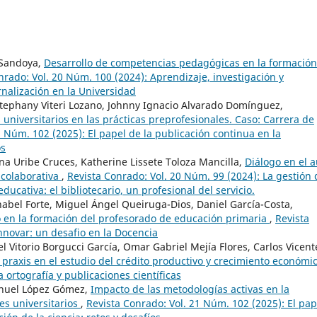
 Sandoya,
Desarrollo de competencias pedagógicas en la formación
nrado: Vol. 20 Núm. 100 (2024): Aprendizaje, investigación y
ernalización en la Universidad
stephany Viteri Lozano, Johnny Ignacio Alvarado Domínguez,
universitarios en las prácticas preprofesionales. Caso: Carrera de
1 Núm. 102 (2025): El papel de la publicación continua en la
os
na Uribe Cruces, Katherine Lissete Toloza Mancilla,
Diálogo en el a
 colaborativa
,
Revista Conrado: Vol. 20 Núm. 99 (2024): La gestión 
ducativa: el bibliotecario, un profesional del servicio.
nabel Forte, Miguel Ángel Queiruga-Dios, Daniel García-Costa,
 en la formación del profesorado de educación primaria
,
Revista
nnovar: un desafio en la Docencia
itorio Borgucci García, Omar Gabriel Mejía Flores, Carlos Vicent
 praxis en el estudio del crédito productivo y crecimiento económi
 ortografía y publicaciones científicas
anuel López Gómez,
Impacto de las metodologías activas en la
es universitarios
,
Revista Conrado: Vol. 21 Núm. 102 (2025): El pap