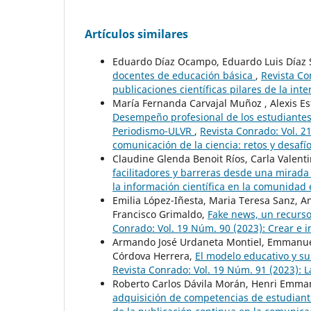
Artículos similares
Eduardo Díaz Ocampo, Eduardo Luis Díaz
docentes de educación básica
,
Revista Co
publicaciones científicas pilares de la int
María Fernanda Carvajal Muñoz , Alexis E
Desempeño profesional de los estudiantes 
Periodismo-ULVR
,
Revista Conrado: Vol. 2
comunicación de la ciencia: retos y desafí
Claudine Glenda Benoit Ríos, Carla Valenti
facilitadores y barreras desde una mirada
la información científica en la comunidad e
Emilia López-Iñesta, Maria Teresa Sanz, A
Francisco Grimaldo,
Fake news, un recurso
Conrado: Vol. 19 Núm. 90 (2023): Crear e i
Armando José Urdaneta Montiel, Emmanuel V
Córdova Herrera,
El modelo educativo y su
Revista Conrado: Vol. 19 Núm. 91 (2023): La
Roberto Carlos Dávila Morán, Henri Emm
adquisición de competencias de estudiant