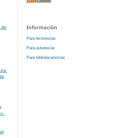
Información
 de
Para lectores/as
Para autores/as
Para bibliotecarios/as
ula:
de
e
co
,
el