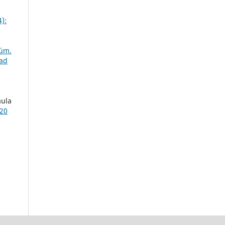
):
Núm.
dad
aula
 20