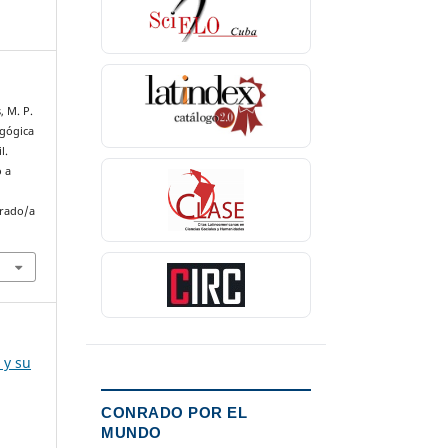
, M. P.
agógica
l.
o a
nrado/a
 y su
CONRADO POR EL
MUNDO