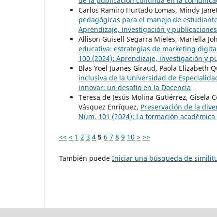
de la publicación continua en la comunicac
Carlos Ramiro Hurtado Lomas, Mindy Janet
pedagógicas para el manejo de estudian
Aprendizaje, investigación y publicaciones 
Allison Guisell Segarra Mieles, Mariella J
educativa: estrategias de marketing digit
100 (2024): Aprendizaje, investigación y pu
Blas Yoel Juanes Giraud, Paola Elizabeth 
inclusiva de la Universidad de Especialida
innovar: un desafio en la Docencia
Teresa de Jesús Molina Gutiérrez, Gisela 
Vásquez Enríquez,
Preservación de la dive
Núm. 101 (2024): La formación académica y 
<<
<
1
2
3
4
5
6
7
8
9
10
>
>>
También puede
Iniciar una búsqueda de simili