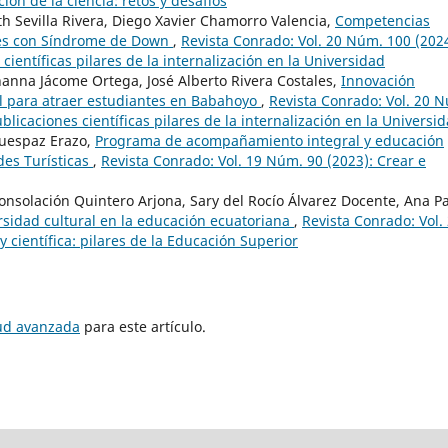
ión de la ciencia: retos y desafíos
h Sevilla Rivera, Diego Xavier Chamorro Valencia,
Competencias
tes con Síndrome de Down
,
Revista Conrado: Vol. 20 Núm. 100 (2024
científicas pilares de la internalización en la Universidad
ohanna Jácome Ortega, José Alberto Rivera Costales,
Innovación
al para atraer estudiantes en Babahoyo
,
Revista Conrado: Vol. 20 
blicaciones científicas pilares de la internalización en la Universi
Quespaz Erazo,
Programa de acompañamiento integral y educación
des Turísticas
,
Revista Conrado: Vol. 19 Núm. 90 (2023): Crear e
Consolación Quintero Arjona, Sary del Rocío Álvarez Docente, Ana P
rsidad cultural en la educación ecuatoriana
,
Revista Conrado: Vol.
científica: pilares de la Educación Superior
tud avanzada
para este artículo.