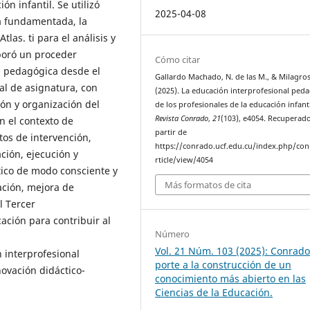
n infantil. Se utilizó
2025-04-08
ía fundamentada, la
las. ti para el análisis y
aboró un proceder
Cómo citar
l pedagógica desde el
Gallardo Machado, N. de las M., & Milagros
ral de asignatura, con
(2025). La educación interprofesional ped
ión y organización del
de los profesionales de la educación infanti
Revista Conrado
,
21
(103), e4054. Recuperad
n el contexto de
partir de
tos de intervención,
https://conrado.ucf.edu.cu/index.php/co
ción, ejecución y
rticle/view/4054
ctico de modo consciente y
Más formatos de cita
ación, mejora de
l Tercer
ación para contribuir al
Número
Vol. 21 Núm. 103 (2025): Conrado
 interprofesional
porte a la construcción de un
novación didáctico-
conocimiento más abierto en las
Ciencias de la Educación.