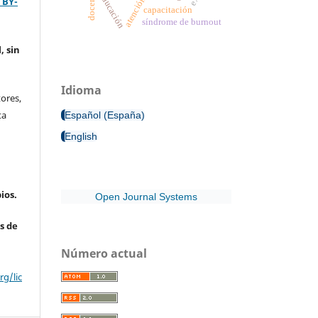
educación
 BY-
capacitación
síndrome de burnout
, sin
Idioma
ores,
ta
Español (España)
English
ios.
Open Journal Systems
s de
Número actual
g/lic