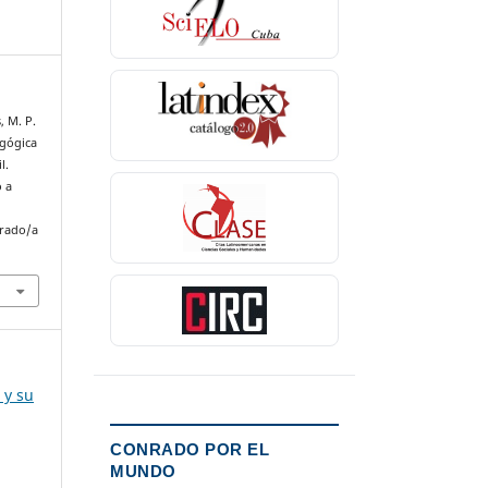
, M. P.
agógica
l.
o a
nrado/a
 y su
CONRADO POR EL
MUNDO