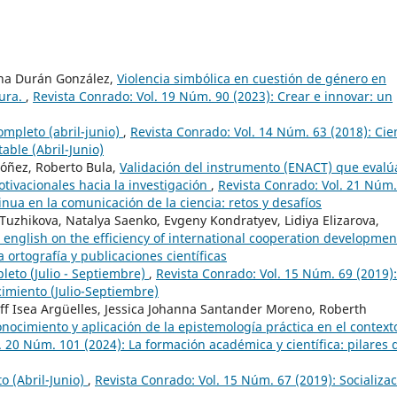
ena Durán González,
Violencia simbólica en cuestión de género en
tura.
,
Revista Conrado: Vol. 19 Núm. 90 (2023): Crear e innovar: un
mpleto (abril-junio)
,
Revista Conrado: Vol. 14 Núm. 63 (2018): Cie
able (Abril-Junio)
dóñez, Roberto Bula,
Validación del instrumento (ENACT) que evalú
tivacionales hacia la investigación
,
Revista Conrado: Vol. 21 Núm.
inua en la comunicación de la ciencia: retos y desafíos
Tuzhikova, Natalya Saenko, Evgeny Kondratyev, Lidiya Elizarova,
n english on the efficiency of international cooperation developmen
 ortografía y publicaciones científicas
eto (Julio - Septiembre)
,
Revista Conrado: Vol. 15 Núm. 69 (2019):
imiento (Julio-Septiembre)
ff Isea Argüelles, Jessica Johanna Santander Moreno, Roberth
onocimiento y aplicación de la epistemología práctica en el context
. 20 Núm. 101 (2024): La formación académica y científica: pilares 
 (Abril-Junio)
,
Revista Conrado: Vol. 15 Núm. 67 (2019): Socializa