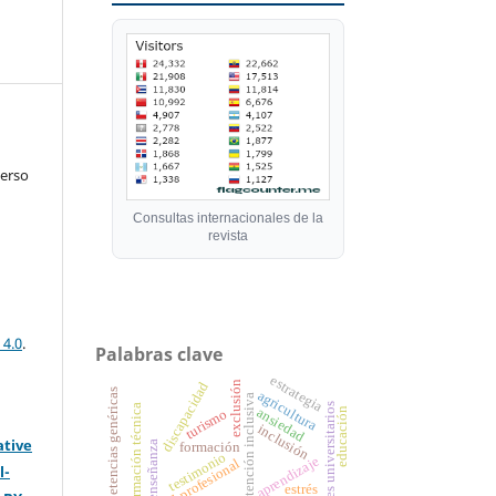
verso
Consultas internacionales de la
revista
 4.0
.
Palabras clave
estrategia
exclusión
discapacidad
competencias genéricas
agricultura
atención inclusiva
docentes universitarios
formación técnica
ansiedad
educación
turismo
inclusión
ative
enseñanza
formación
testimonio
aprendizaje
identidad profesional
l-
estrés