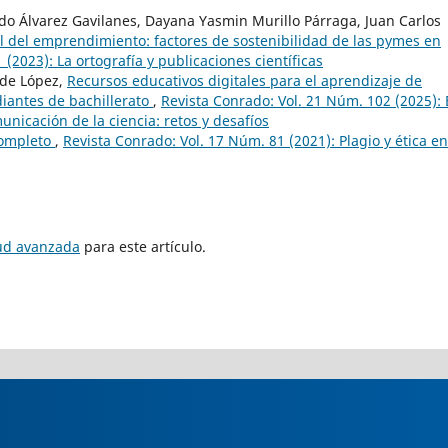
do Álvarez Gavilanes, Dayana Yasmin Murillo Párraga, Juan Carlos
l del emprendimiento: factores de sostenibilidad de las pymes en
(2023): La ortografía y publicaciones científicas
 de López,
Recursos educativos digitales para el aprendizaje de
iantes de bachillerato
,
Revista Conrado: Vol. 21 Núm. 102 (2025): 
unicación de la ciencia: retos y desafíos
ompleto
,
Revista Conrado: Vol. 17 Núm. 81 (2021): Plagio y ética en
tud avanzada
para este artículo.