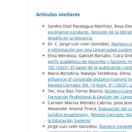
Artículos similares
Sandra Itzel Pasalagua Martínez, Rosa El
escenarios escolares. Revisión de la litera
desafio en la Docencia
Dr. C. Jorge Luis León González,
Número co
e información por una Universidad sustent
Elisa Mendoza, Gabisel Barsallo, Ciara Or
perfil académico de docentes y factores mo
102 (2025): El papel de la publicación cont
Maria Borodina, Natalya Terekhova, Elena 
Influence of corporate distance training i
Revista Conrado: Vol. 19 Núm. 91 (2023): La
Tec. Ana Ibys Torres Blanco,
Número Compl
Formación Profesional & Gestión del Conoc
Carmen Marina Méndez Cabrita, Josía Jese
Alexander Anamá Tiracá,
Evaluación del c
jurídico ecuatoriano
,
Revista Conrado: Vol
la Educación Superior
Jorge Luis León González,
Número completo