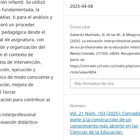
n infantil. Se utilizó
2025-04-08
ía fundamentada, la
las. ti para el análisis y
aboró un proceder
Cómo citar
l pedagógica desde el
Gallardo Machado, N. de las M., & Milagros
ral de asignatura, con
(2025). La educación interprofesional ped
ión y organización del
de los profesionales de la educación infanti
Revista Conrado
,
21
(103), e4054. Recuperad
n el contexto de
partir de
tos de intervención,
https://conrado.ucf.edu.cu/index.php/co
ción, ejecución y
rticle/view/4054
ctico de modo consciente y
Más formatos de cita
ación, mejora de
l Tercer
ación para contribuir al
Número
Vol. 21 Núm. 103 (2025): Conrado
 interprofesional
porte a la construcción de un
novación didáctico-
conocimiento más abierto en las
Ciencias de la Educación.