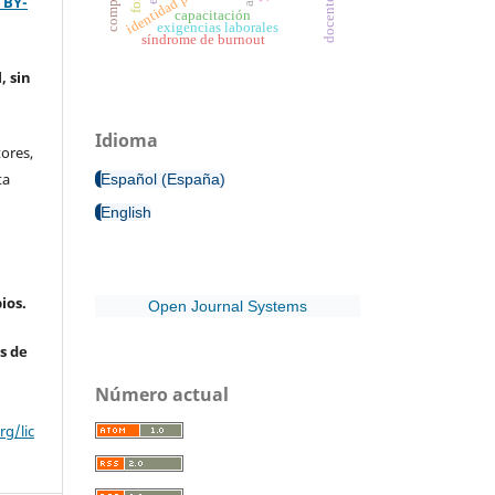
 BY-
capacitación
exigencias laborales
síndrome de burnout
, sin
Idioma
ores,
ta
Español (España)
English
ios.
Open Journal Systems
s de
Número actual
g/lic