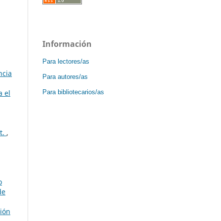
Información
Para lectores/as
ncia
Para autores/as
Para bibliotecarios/as
a el
t.
,
o
de
ción