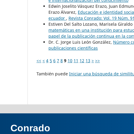
e internacionalización del conocimiento
Edwin Joselito Vásquez Erazo, Juan Edmun
Erazo Álvarez,
Educación e identidad socia
ecuador
,
Revista Conrado: Vol. 19 Núm. 91 
Estiven Del Salto Lozano, Marisela Giraldo
matemáticas en una institución para estud
papel de la publicación continua en la com
Dr. C. Jorge Luis León González,
Número c
publicaciones científicas
<<
<
4
5
6
7
8
9
10
11
12
13
>
>>
También puede
Iniciar una búsqueda de simili
Conrado