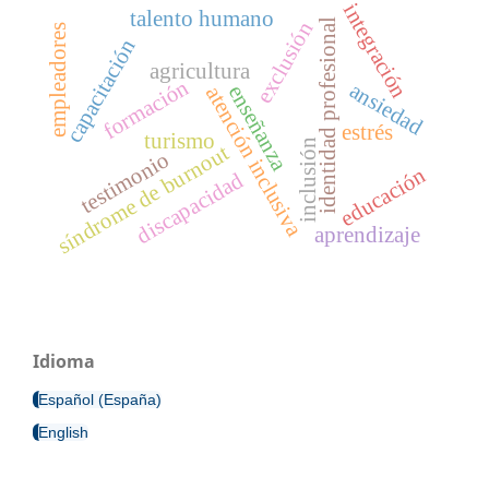
integración
talento humano
identidad profesional
exclusión
empleadores
capacitación
agricultura
formación
ansiedad
enseñanza
atención inclusiva
estrés
turismo
inclusión
síndrome de burnout
testimonio
educación
discapacidad
aprendizaje
Idioma
Español (España)
English