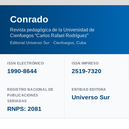
Conrado
Revista pedagógica de la Universidad de
Cienfuegos “Carlos Rafael Rodríguez”
Editorial Universo Sur · Cienfuegos, Cuba
ISSN ELECTRÓNICO
ISSN IMPRESO
1990-8644
2519-7320
REGISTRO NACIONAL DE
ENTIDAD EDITORA
PUBLICACIONES
Universo Sur
SERIADAS
RNPS: 2081