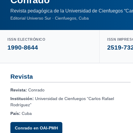
Conrado
Revista pedagógica de la Universidad de Cienfuegos “Car
Editorial Universo Sur · Cienfuegos, Cuba
ISSN ELECTRÓNICO
ISSN IMPRES
1990-8644
2519-73
Revista
Revista:
Conrado
Institución:
Universidad de Cienfuegos “Carlos Rafael
Rodríguez”
País:
Cuba
Conrado en OAI-PMH