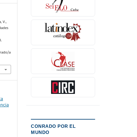
, V.,
edades
8.
nrado/a
ta
encia
CONRADO POR EL
MUNDO