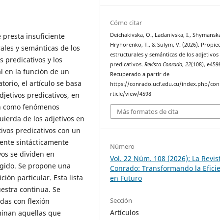
Cómo citar
e presta insuficiente
Deichakivska, O., Ladanivska, I., Shymanska
Hryhorenko, T., & Sulym, V. (2026). Propi
ales y semánticas de los
estructurales y semánticas de los adjetivos
s predicativos y los
predicativos.
Revista Conrado
,
22
(108), e459
al en la función de un
Recuperado a partir de
rio, el artículo se basa
https://conrado.ucf.edu.cu/index.php/co
djetivos predicativos, en
rticle/view/4598
can como fenómenos
Más formatos de cita
uierda de los adjetivos en
tivos predicativos con un
nente sintácticamente
Número
vos se dividen en
Vol. 22 Núm. 108 (2026): La Revis
rigido. Se propone una
Conrado: Transformando la Efici
ción particular. Esta lista
en Futuro
stra continua. Se
Sección
das con flexión
Artículos
minan aquellas que