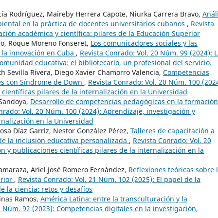
cía Rodríguez, Maireby Herrera Capote, Niurka Carrera Bravo,
Anál
iental en la práctica de docentes universitarios cubanos
,
Revista
ción académica y científica: pilares de la Educación Superior
elo, Roque Moreno Fonseret,
Los comunicadores sociales y las
y la innovación en Cuba
,
Revista Conrado: Vol. 20 Núm. 99 (2024): 
comunidad educativa: el bibliotecario, un profesional del servicio.
h Sevilla Rivera, Diego Xavier Chamorro Valencia,
Competencias
tes con Síndrome de Down
,
Revista Conrado: Vol. 20 Núm. 100 (2024
científicas pilares de la internalización en la Universidad
 Sandoya,
Desarrollo de competencias pedagógicas en la formación
nrado: Vol. 20 Núm. 100 (2024): Aprendizaje, investigación y
ernalización en la Universidad
osa Díaz Garriz, Nestor González Pérez,
Talleres de capacitación a
de la inclusión educativa personalizada
,
Revista Conrado: Vol. 20
 y publicaciones científicas pilares de la internalización en la
amaraza, Ariel José Romero Fernández,
Reflexiones teóricas sobre 
erior
,
Revista Conrado: Vol. 21 Núm. 102 (2025): El papel de la
 la ciencia: retos y desafíos
linas Ramos,
América Latina: entre la transculturación y la
9 Núm. 92 (2023): Competencias digitales en la investigación,