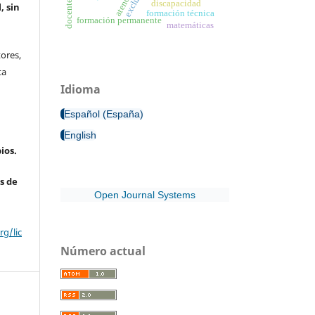
discapacidad
, sin
formación técnica
formación permanente
matemáticas
ores,
ta
Idioma
Español (España)
English
ios.
s de
Open Journal Systems
g/lic
Número actual