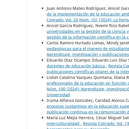
Juan Antonio Mateo Rodríguez, Anicel Gar
de la implementación de la educación amb
Conrado: Vol. 20 Núm. 101 (2024): La forma
Anicel García Rodríguez, Noemí Rizo Rab
universidades en la gestión de la ciencia 
gestión de la información científica en la 
Carlos Ramiro Hurtado Lomas, Mindy Janet
pedagógicas para el manejo de estudian
Aprendizaje, investigación y publicaciones 
Eduardo Díaz Ocampo, Eduardo Luis Díaz
docentes de educación básica
,
Revista Co
publicaciones científicas pilares de la int
Lisbet Catalina Vazquez Quintana, Diana R
profesionales de la educación en función 
Núm. 100 (2024): Aprendizaje, investigación
Universidad
Iruma Alfonso González, Caridad Alonso C
procesos sustantivos en la educación sup
publicación continua en la comunicación de
María Luz Mejía Herrera, César Miguel Sa
interculturalidad
,
Revista Conrado: Vol. 1