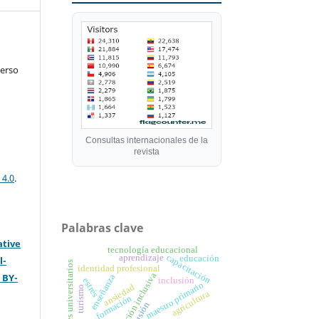
verso
Consultas internacionales de la
revista
 4.0
.
Palabras clave
ative
tecnología educacional
capacitación
aprendizaje
educación
l-
docentes universitarios
identidad profesional
atención inclusiva
 BY-
enseñanza
estrés
inclusión
maestro primario
ansiedad
turismo
agricultura
formación
exclusión