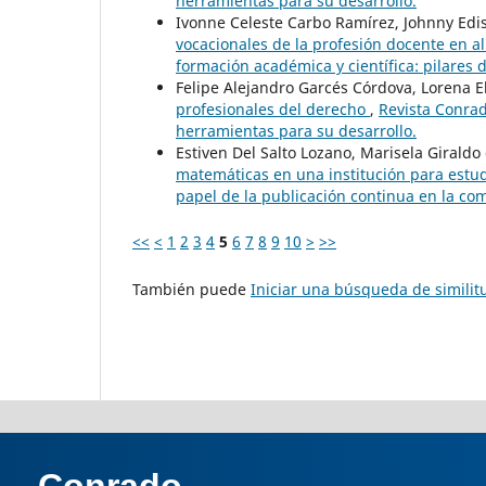
herramientas para su desarrollo.
Ivonne Celeste Carbo Ramírez, Johnny Edi
vocacionales de la profesión docente en 
formación académica y científica: pilares 
Felipe Alejandro Garcés Córdova, Lorena E
profesionales del derecho
,
Revista Conrad
herramientas para su desarrollo.
Estiven Del Salto Lozano, Marisela Giraldo
matemáticas en una institución para estud
papel de la publicación continua en la com
<<
<
1
2
3
4
5
6
7
8
9
10
>
>>
También puede
Iniciar una búsqueda de simili