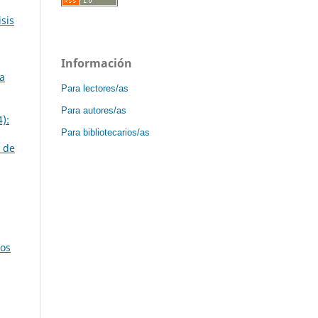
isis
Información
La
Para lectores/as
Para autores/as
):
Para bibliotecarios/as
 de
los