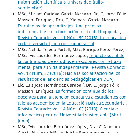
Información Científica & Universidad (Julio-
Septiembre)
MSc. Miriam Caridad García Navarro, Dr. C. Jorge Félix
Massani Enríquez, Dra. C. Xiomara García Navarro,
Estrategias de aprendizajes. Una premisa
indispensable en la formación inicial del logopeda
,
Revista Conrado: Vol. 11 Núm. 50 (2015): La educación
en la diversidad, una necesidad social
MSc. Nélida Tejeda Portell, MSc. Enrique Pérez Pérez,
MSc. Ivis Lourdes Bermúdez López,
Impacto social de
la continuidad de estudios en escolares con retraso
mental para su vida independiente
,
Revista Conrado:
Vol. 12 Núm. 52 (2016): Hacia la socialización de los
resultados de las ciencias pedagógicas en DOAJ
Lic. Luis José Hernández Carabalí, Dr. C. Jorge Félix
Massani Enríquez,
La formación continua de los
docentes para la atención educativa a estudiantes con
talento académico en la Educación Básica Secundaria
,
Revista Conrado: Vol. 14 Núm. 63 (2018): Ciencia e
información por una Universidad sustentable (Abril-
Junio)
MSc. Ivis Lourdes Bermúdez López, Dra. C. Xiomara
García Navarro, MSc. Yiddishy Rodríguez Veloz,
La