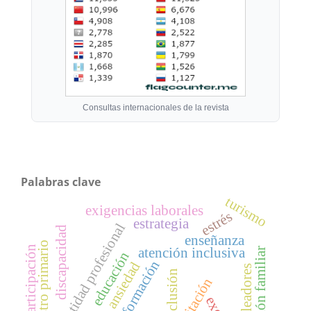
Consultas internacionales de la revista
Palabras clave
turismo
exigencias laborales
estrés
estrategia
identidad profesional
discapacidad
enseñanza
maestro primario
participación
atención inclusiva
orientación familiar
educación
formación
ansiedad
empleadores
inclusión
capacitación