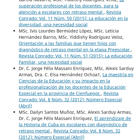
superación profesional de los docentes, para la
atención a escolares con retraso mental
,
Revista
Conrado: Vol. 11 Núm. 50 (2015): La educación en la
diversidad, una necesidad social
MSc. Ivis Lourdes Bermúdez López, MSc. Leticia
Hernández Barrio, MSc. Yiddishy Rodríguez Veloz,
Orientación a las familias que tienen hijos con
diagnóstico de retraso mental en la etapa Preescolar
,
Revista Conrado: Vol. 11 Núm. 51 (2015): La educación
Familiar, una necesidad social
Dr. C. Jorge Félix Massani Enríquez, MSc. Alexis Sarduy
Armas, Dra. C. Elsa Hernández Ochoa1,
La maestría en
Ciencias de la Educación y su impacto en la
profesionalización de los docentes de la Educación
Especial en la provincia de Cienfuegos
,
Revista
Conrado: Vol. 8 Núm. 32 (2012): Número Especial
(Abril)
MSc. Dailyn Santos Muñoz, MSc. Alexis Sarduy Armas,
Dr. C. Jorge Félix Massani Enríquez,
El aprendizaje de
la Historia de Cuba en escolares con diagnóstico de
retraso mental
,
Revista Conrado: Vol. 8 Núm. 32
(2012): Número Especial (Abril)