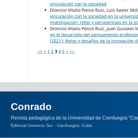
vinculación con la sociedad
Dionisio Vitalio Ponce Ruiz, Luis Xavier M
vinculación con la sociedad en la univer
investigación: retos y perspectivas en la 
Dionisio Vitalio Ponce Ruiz, Juan Gustavo 
en el desarrollo del pensamiento profesio
(2021): Retos y desafíos de la innovación 
<<
<
1
2
3
4
5
>
>>
Conrado
Revista pedagógica de la Universidad de Cienfuegos “Car
Editorial Universo Sur · Cienfuegos, Cuba