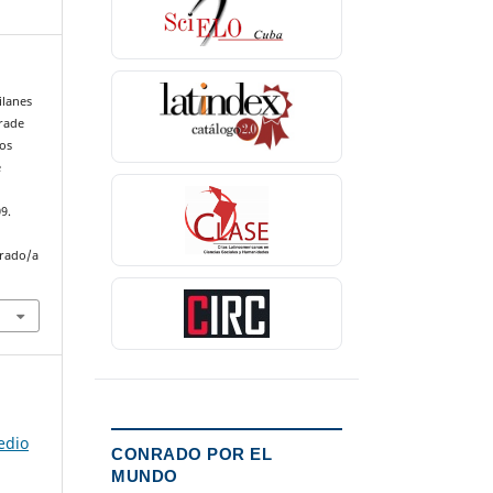
ilanes
drade
cos
e
9.
nrado/a
edio
CONRADO POR EL
MUNDO