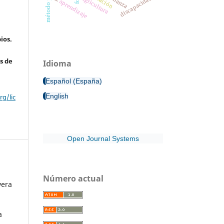
discapacidad
agricultura
aprendizaje
ios.
s de
Idioma
Español (España)
English
g/lic
Open Journal Systems
Número actual
vera
a