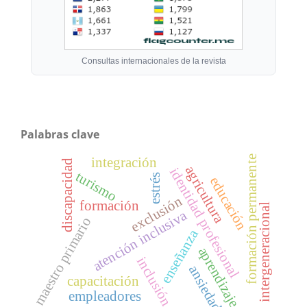
Consultas internacionales de la revista
Palabras clave
formación permanente
integración
discapacidad
agricultura
identidad profesional
turismo
estrés
educación
exclusión
formación
intergeneracional
atención inclusiva
maestro primario
enseñanza
aprendizaje
inclusión
ansiedad
capacitación
empleadores