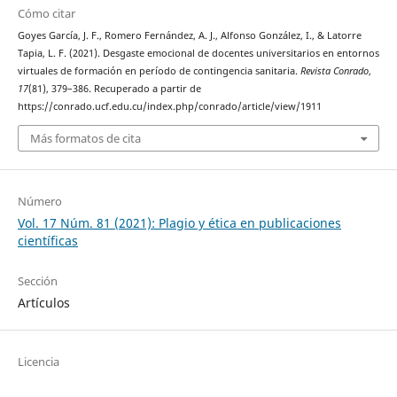
Cómo citar
Goyes García, J. F., Romero Fernández, A. J., Alfonso González, I., & Latorre
Tapia, L. F. (2021). Desgaste emocional de docentes universitarios en entornos
virtuales de formación en período de contingencia sanitaria.
Revista Conrado
,
17
(81), 379–386. Recuperado a partir de
https://conrado.ucf.edu.cu/index.php/conrado/article/view/1911
Más formatos de cita
Número
Vol. 17 Núm. 81 (2021): Plagio y ética en publicaciones
científicas
Sección
Artículos
Licencia