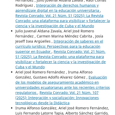
Fernández , Julio Juvenal Aldana Zavala , Raúl Comas
Rodríguez ,
Integración de derechos humanos y
aprendizaje digital en la educación universitaria
,
Revista Conrado: Vol. 21 Núm. S1 (2025): La Revista
Conrado: una plataforma para visibilizar y fortalecer la
ciencia y la investigación de Cuba y el Mundo
Julio Juvenal Aldana Zavala, Ariel José Romero
Fernández , Carmen Marina Méndez Cabrita , Josía
Jeseff Isea Argüelles ,
Integración de saberes en el
currículo jurídico: Perspectivas para la educación
superior en Ecuador
,
Revista Conrado: Vol. 21 Núm.
S1 (2025): La Revista Conrado: una plataforma para
visibilizar y fortalecer la ciencia y la investigación de
Cuba y el Mundo
Ariel José Romero Fernández , Iruma Alfonso
González, Gustavo Adolfo Alvarez Gómez ,
Evaluación
de los modelos de aseguramiento académico en
universidades ecuatorianas ante los recientes criterios
regulatorios
,
Revista Conrado: Vol. 21 Núm. 107
(2025): Integración y socialización: Innovaciones
tecnológicas desde la Didáctica
Iruma Alfonso González, Ariel José Romero Fernández,
Luis Fernando Latorre Tapia, Alberto Sánchez Garrido,