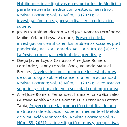
Habilidades investigativas en estudiantes de Medicina
para la entrevista médica como estudio narrativo
,
Revista Conrado: Vol. 17 Núm. S3 (2021): La
investigación: retos y perspectivas en la educación
superior
Jesús Estupiñan Ricardo, Ariel José Romero Fernández,
Maikel Yelandi Leyva Vázquez,
Presencia de la
investigación científica en los problemas sociales post
pandemia
,
Revista Conrado: Vol. 18 Núm. 86 (2022):
La Revista un espacio virtual de aprendizaje
Diego Javier Loyola Carrasco, Ariel José Romero
Fernández, Fanny Lozada López, Rolando Manuel
Benites,
Niveles de conocimiento de los estudiantes
de odontología sobre el cáncer oral en la actualidad
,
Revista Conrado: Vol. 18 Núm. S1 (2022): La educación
superior y su impacto en la sociedad contemporánea
Ariel José Romero Fernández, Iruma Alfonso González,
Gustavo Adolfo Álvarez Gómez, Luis Fernando Latorre
Tapia,
Proyección de la producción científica de una
institución de educación superior mediante el Método
de Simulación Montecarlo
,
Revista Conrado: Vol. 17
Núm. S3 (2021): La investigación: retos y perspectivas